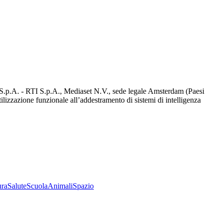
d S.p.A. - RTI S.p.A., Mediaset N.V., sede legale Amsterdam (Paesi
utilizzazione funzionale all’addestramento di sistemi di intelligenza
ura
Salute
Scuola
Animali
Spazio