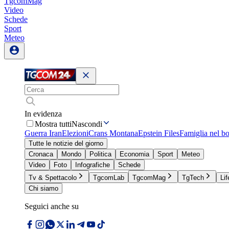
TgcomMag
Video
Schede
Sport
Meteo
In evidenza
Mostra tutti
Nascondi
Guerra Iran
Elezioni
Crans Montana
Epstein Files
Famiglia nel b
Tutte le notizie del giorno
Cronaca
Mondo
Politica
Economia
Sport
Meteo
Video
Foto
Infografiche
Schede
Tv & Spettacolo
TgcomLab
TgcomMag
TgTech
Lif
Chi siamo
Seguici anche su