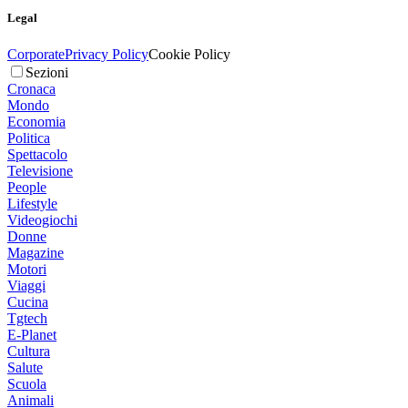
Legal
Corporate
Privacy Policy
Cookie Policy
Sezioni
Cronaca
Mondo
Economia
Politica
Spettacolo
Televisione
People
Lifestyle
Videogiochi
Donne
Magazine
Motori
Viaggi
Cucina
Tgtech
E-Planet
Cultura
Salute
Scuola
Animali