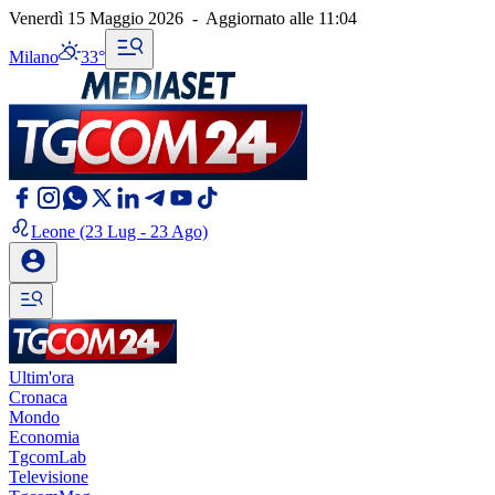
Venerdì 15 Maggio 2026
-
Aggiornato alle
11:04
Milano
33°
Leone
(23 Lug - 23 Ago)
Ultim'ora
Cronaca
Mondo
Economia
TgcomLab
Televisione