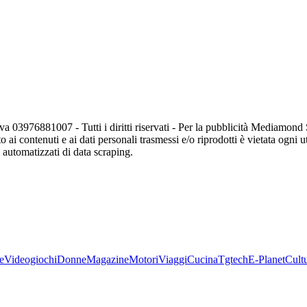
va 03976881007 - Tutti i diritti riservati - Per la pubblicità Mediamon
o ai contenuti e ai dati personali trasmessi e/o riprodotti è vietata ogni 
zi automatizzati di data scraping.
e
Videogiochi
Donne
Magazine
Motori
Viaggi
Cucina
Tgtech
E-Planet
Cult