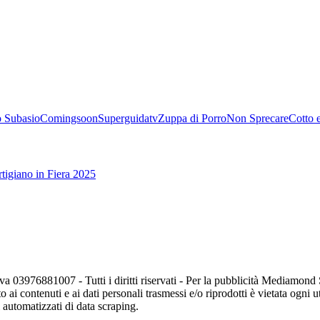
 Subasio
Comingsoon
Superguidatv
Zuppa di Porro
Non Sprecare
Cotto 
tigiano in Fiera 2025
va 03976881007 - Tutti i diritti riservati - Per la pubblicità Mediamon
o ai contenuti e ai dati personali trasmessi e/o riprodotti è vietata ogni 
zi automatizzati di data scraping.