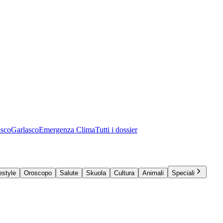
osco
Garlasco
Emergenza Clima
Tutti i dossier
estyle
Oroscopo
Salute
Skuola
Cultura
Animali
Speciali