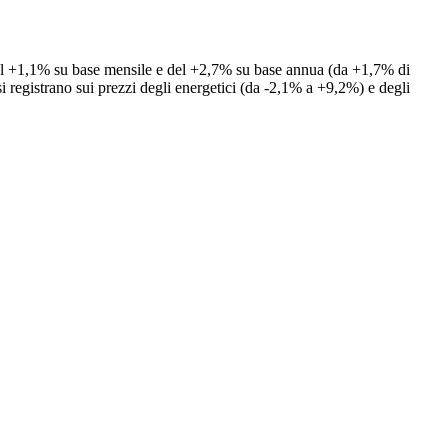
ne del +1,1% su base mensile e del +2,7% su base annua (da +1,7% di
si registrano sui prezzi degli energetici (da -2,1% a +9,2%) e degli