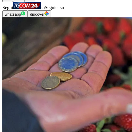
Segui
su
Seguici su
whatsapp
discover