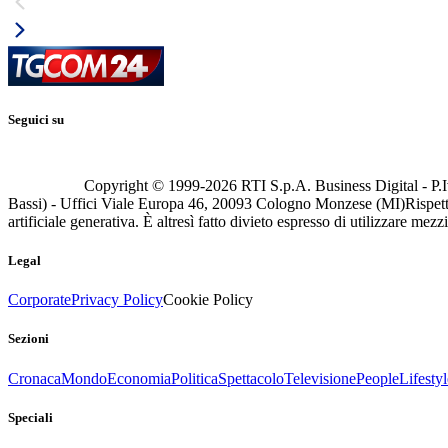
Seguici su
Copyright © 1999-
2026
RTI S.p.A. Business Digital - P.I
Bassi) - Uffici Viale Europa 46, 20093 Cologno Monzese (MI)
Rispett
artificiale generativa. È altresì fatto divieto espresso di utilizzare mez
Legal
Corporate
Privacy Policy
Cookie Policy
Sezioni
Cronaca
Mondo
Economia
Politica
Spettacolo
Televisione
People
Lifestyl
Speciali