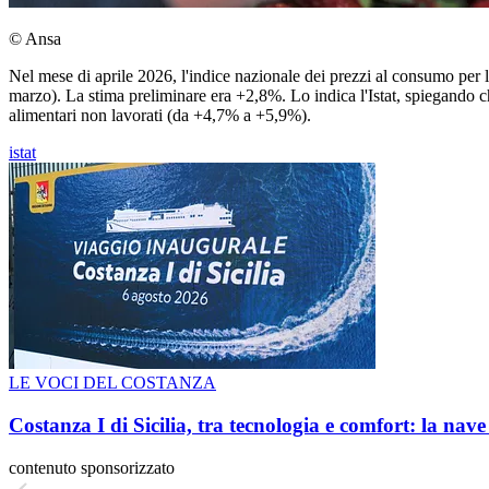
© Ansa
Nel mese di aprile 2026, l'indice nazionale dei prezzi al consumo per l
marzo). La stima preliminare era +2,8%. Lo indica l'Istat, spiegando che
alimentari non lavorati (da +4,7% a +5,9%).
istat
LE VOCI DEL COSTANZA
Costanza I di Sicilia, tra tecnologia e comfort: la nav
contenuto sponsorizzato