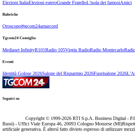
Elezioni Italia
Elezioni estero
Grande Fratello
L'isola dei famosi
Amici
Rubriche
Oroscopo
#tgcom24amarcord
Tgcom24 Consiglia
Mediaset Infinity
R101
Radio 105
Virgin Radio
Radio Montecarlo
Radio
Eventi
Identità Golose 2026
Salone del Risparmio 2026
Fuorisalone 2026
L'Ar
Seguici su
Copyright © 1999-
2026
RTI S.p.A. Business Digital - P.I
Bassi) - Uffici Viale Europa 46, 20093 Cologno Monzese (MI)
Rispett
artificiale generativa. È altresì fatto divieto espresso di utilizzare mez