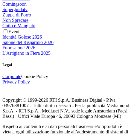
Comingsoon
Superguidatv
Zuppa di Porro
Non Sprecare
Cotto e Mangiato
Eventi
Identità Golose 2026
Salone del Risparmio 2026
Fuorisalone 2026
L'Artigiano in Fiera 2025
Legal
Corporate
Cookie Policy
Privacy Policy
Copyright © 1999-
2026
RTI S.p.A. Business Digital - P.Iva
03976881007 - Tutti i diritti riservati - Per la pubblicità Mediamond
S.p.A. - RTI S.p.A., Mediaset N.V., sede legale Amsterdam (Paesi
Bassi) - Uffici Viale Europa 46, 20093 Cologno Monzese (MI)
Rispetto ai contenuti e ai dati personali trasmessi e/o riprodotti è
vietata ogni utilizzazione funzionale all’addestramento di sistemi di