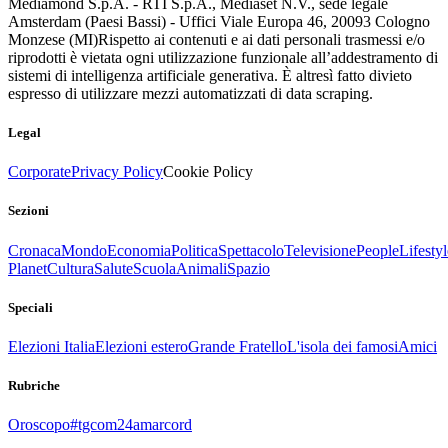
Mediamond S.p.A. - RTI S.p.A., Mediaset N.V., sede legale
Amsterdam (Paesi Bassi) - Uffici Viale Europa 46, 20093 Cologno
Monzese (MI)
Rispetto ai contenuti e ai dati personali trasmessi e/o
riprodotti è vietata ogni utilizzazione funzionale all’addestramento di
sistemi di intelligenza artificiale generativa. È altresì fatto divieto
espresso di utilizzare mezzi automatizzati di data scraping.
Legal
Corporate
Privacy Policy
Cookie Policy
Sezioni
Cronaca
Mondo
Economia
Politica
Spettacolo
Televisione
People
Lifestyl
Planet
Cultura
Salute
Scuola
Animali
Spazio
Speciali
Elezioni Italia
Elezioni estero
Grande Fratello
L'isola dei famosi
Amici
Rubriche
Oroscopo
#tgcom24amarcord