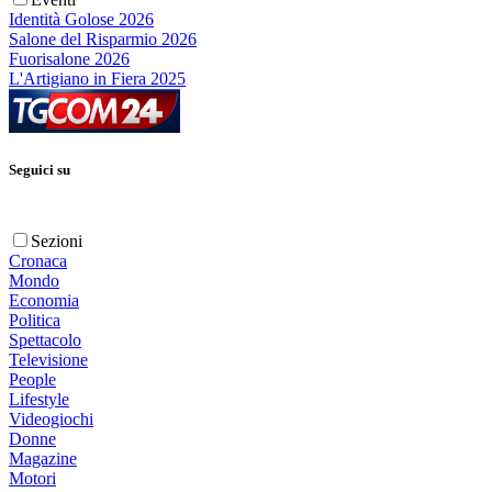
Identità Golose 2026
Salone del Risparmio 2026
Fuorisalone 2026
L'Artigiano in Fiera 2025
Seguici su
Sezioni
Cronaca
Mondo
Economia
Politica
Spettacolo
Televisione
People
Lifestyle
Videogiochi
Donne
Magazine
Motori