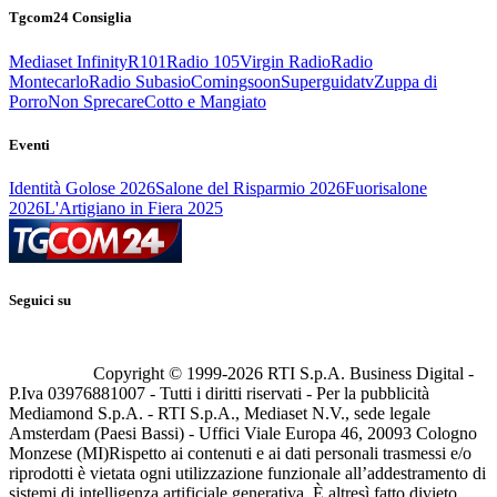
Tgcom24 Consiglia
Mediaset Infinity
R101
Radio 105
Virgin Radio
Radio
Montecarlo
Radio Subasio
Comingsoon
Superguidatv
Zuppa di
Porro
Non Sprecare
Cotto e Mangiato
Eventi
Identità Golose 2026
Salone del Risparmio 2026
Fuorisalone
2026
L'Artigiano in Fiera 2025
Seguici su
Copyright © 1999-
2026
RTI S.p.A. Business Digital -
P.Iva 03976881007 - Tutti i diritti riservati - Per la pubblicità
Mediamond S.p.A. - RTI S.p.A., Mediaset N.V., sede legale
Amsterdam (Paesi Bassi) - Uffici Viale Europa 46, 20093 Cologno
Monzese (MI)
Rispetto ai contenuti e ai dati personali trasmessi e/o
riprodotti è vietata ogni utilizzazione funzionale all’addestramento di
sistemi di intelligenza artificiale generativa. È altresì fatto divieto