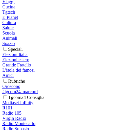
Viaggi
Cucina
Tgtech
E-Planet
Cultura
Salute
Scuola
Animali
Spazio
Speciali
Elezioni Italia
Elezioni estero
Grande Fratello
L'isola dei famosi
Amici
Rubriche
Oroscopo
#tgcom24amarcord
Tgcom24 Consiglia
Mediaset Infinity
R101
Radio 105
Virgin Radio
Radio Montecarlo
Radio Subasio