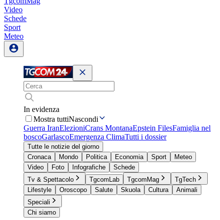
TgcomMag
Video
Schede
Sport
Meteo
In evidenza
Mostra tutti
Nascondi
Guerra Iran
Elezioni
Crans Montana
Epstein Files
Famiglia nel
bosco
Garlasco
Emergenza Clima
Tutti i dossier
Tutte le notizie del giorno
Cronaca
Mondo
Politica
Economia
Sport
Meteo
Video
Foto
Infografiche
Schede
Tv & Spettacolo
TgcomLab
TgcomMag
TgTech
Lifestyle
Oroscopo
Salute
Skuola
Cultura
Animali
Speciali
Chi siamo