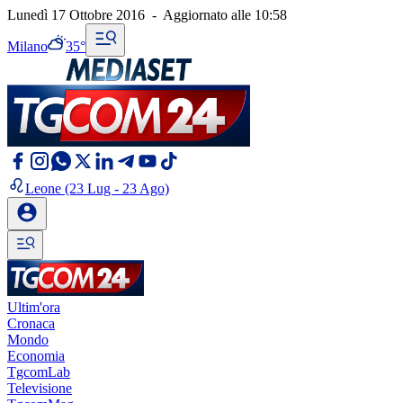
Lunedì 17 Ottobre 2016
-
Aggiornato alle
10:58
Milano
35°
Leone
(23 Lug - 23 Ago)
Ultim'ora
Cronaca
Mondo
Economia
TgcomLab
Televisione