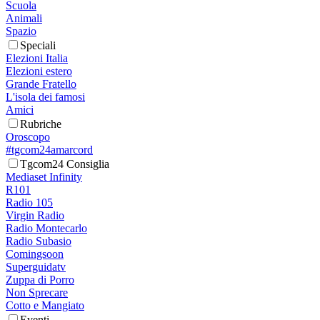
Scuola
Animali
Spazio
Speciali
Elezioni Italia
Elezioni estero
Grande Fratello
L'isola dei famosi
Amici
Rubriche
Oroscopo
#tgcom24amarcord
Tgcom24 Consiglia
Mediaset Infinity
R101
Radio 105
Virgin Radio
Radio Montecarlo
Radio Subasio
Comingsoon
Superguidatv
Zuppa di Porro
Non Sprecare
Cotto e Mangiato
Eventi