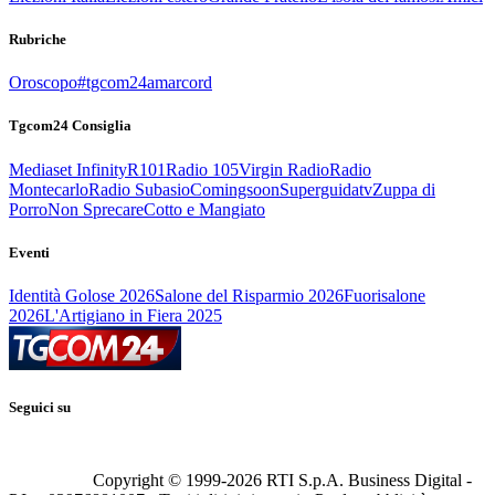
Rubriche
Oroscopo
#tgcom24amarcord
Tgcom24 Consiglia
Mediaset Infinity
R101
Radio 105
Virgin Radio
Radio
Montecarlo
Radio Subasio
Comingsoon
Superguidatv
Zuppa di
Porro
Non Sprecare
Cotto e Mangiato
Eventi
Identità Golose 2026
Salone del Risparmio 2026
Fuorisalone
2026
L'Artigiano in Fiera 2025
Seguici su
Copyright © 1999-
2026
RTI S.p.A. Business Digital -