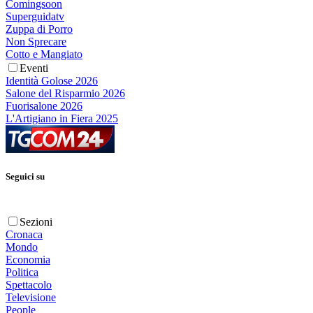
Comingsoon
Superguidatv
Zuppa di Porro
Non Sprecare
Cotto e Mangiato
Eventi
Identità Golose 2026
Salone del Risparmio 2026
Fuorisalone 2026
L'Artigiano in Fiera 2025
Seguici su
Sezioni
Cronaca
Mondo
Economia
Politica
Spettacolo
Televisione
People