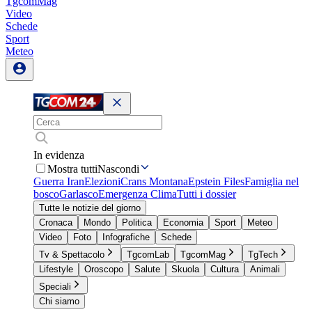
TgcomMag
Video
Schede
Sport
Meteo
In evidenza
Mostra tutti
Nascondi
Guerra Iran
Elezioni
Crans Montana
Epstein Files
Famiglia nel
bosco
Garlasco
Emergenza Clima
Tutti i dossier
Tutte le notizie del giorno
Cronaca
Mondo
Politica
Economia
Sport
Meteo
Video
Foto
Infografiche
Schede
Tv & Spettacolo
TgcomLab
TgcomMag
TgTech
Lifestyle
Oroscopo
Salute
Skuola
Cultura
Animali
Speciali
Chi siamo