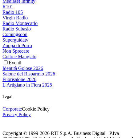
Mediaset Infinity
R101
Radio 105
Virgin Radio
Radio Montecarlo
Radio Subasio
Comingsoon
Superguidatv
Zuppa di Porro
Non Sprecare
Cotto e Mangiato
Eventi
Identità Golose 2026
Salone del Risparmio 2026
Fuorisalone 2026
L'Artigiano in Fiera 2025
Legal
Corporate
Cookie Policy
Privacy Policy
Copyright © 1999-
2026
RTI S.p.A. Business Digital - P.Iva