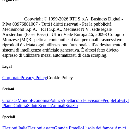
Copyright © 1999-
2026
RTI S.p.A. Business Digital -
P.Iva 03976881007 - Tutti i diritti riservati - Per la pubblicità
Mediamond S.p.A. - RTI S.p.A., Mediaset N.V., sede legale
Amsterdam (Paesi Bassi) - Uffici Viale Europa 46, 20093 Cologno
Monzese (MI)
Rispetto ai contenuti e ai dati personali trasmessi e/o
riprodotti è vietata ogni utilizzazione funzionale all’addestramento di
sistemi di intelligenza artificiale generativa. È altresì fatto divieto
espresso di utilizzare mezzi automatizzati di data scraping.
Legal
Corporate
Privacy Policy
Cookie Policy
Sezioni
Cronaca
Mondo
Economia
Politica
Spettacolo
Televisione
People
Lifestyl
Planet
Cultura
Salute
Scuola
Animali
Spazio
Speciali
Elezioni Italia
Elezioni estero
Grande Fratello
L'isola dei famosi
Amici