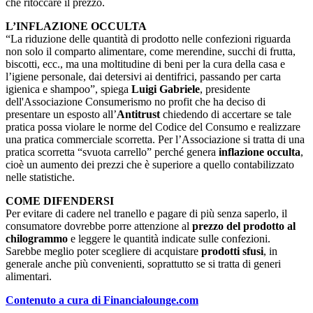
che ritoccare il prezzo.
L’INFLAZIONE OCCULTA
“La riduzione delle quantità di prodotto nelle confezioni riguarda
non solo il comparto alimentare, come merendine, succhi di frutta,
biscotti, ecc., ma una moltitudine di beni per la cura della casa e
l’igiene personale, dai detersivi ai dentifrici, passando per carta
igienica e shampoo”, spiega
Luigi Gabriele
, presidente
dell'Associazione Consumerismo no profit che ha deciso di
presentare un esposto all’
Antitrust
chiedendo di accertare se tale
pratica possa violare le norme del Codice del Consumo e realizzare
una pratica commerciale scorretta. Per l’Associazione si tratta di una
pratica scorretta “svuota carrello” perché genera
inflazione occulta
,
cioè un aumento dei prezzi che è superiore a quello contabilizzato
nelle statistiche.
COME DIFENDERSI
Per evitare di cadere nel tranello e pagare di più senza saperlo, il
consumatore dovrebbe porre attenzione al
prezzo del prodotto al
chilogrammo
e leggere le quantità indicate sulle confezioni.
Sarebbe meglio poter scegliere di acquistare
prodotti sfusi
, in
generale anche più convenienti, soprattutto se si tratta di generi
alimentari.
Contenuto a cura di Financialounge.com