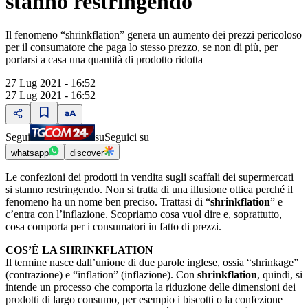
stanno restringendo
Il fenomeno “shrinkflation” genera un aumento dei prezzi pericoloso
per il consumatore che paga lo stesso prezzo, se non di più, per
portarsi a casa una quantità di prodotto ridotta
27 Lug 2021 - 16:52
27 Lug 2021 - 16:52
Segui
su
Seguici su
whatsapp
discover
Le confezioni dei prodotti in vendita sugli scaffali dei supermercati
si stanno restringendo. Non si tratta di una illusione ottica perché il
fenomeno ha un nome ben preciso. Trattasi di “
shrinkflation
” e
c’entra con l’inflazione. Scopriamo cosa vuol dire e, soprattutto,
cosa comporta per i consumatori in fatto di prezzi.
COS’È LA SHRINKFLATION
Il termine nasce dall’unione di due parole inglese, ossia “shrinkage”
(contrazione) e “inflation” (inflazione). Con
shrinkflation
, quindi, si
intende un processo che comporta la riduzione delle dimensioni dei
prodotti di largo consumo, per esempio i biscotti o la confezione