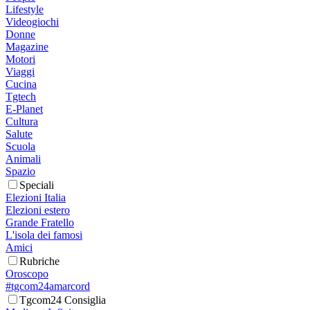
Lifestyle
Videogiochi
Donne
Magazine
Motori
Viaggi
Cucina
Tgtech
E-Planet
Cultura
Salute
Scuola
Animali
Spazio
Speciali
Elezioni Italia
Elezioni estero
Grande Fratello
L'isola dei famosi
Amici
Rubriche
Oroscopo
#tgcom24amarcord
Tgcom24 Consiglia