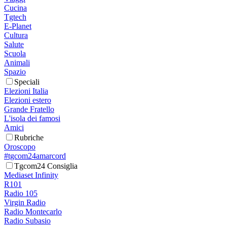
Cucina
Tgtech
E-Planet
Cultura
Salute
Scuola
Animali
Spazio
Speciali
Elezioni Italia
Elezioni estero
Grande Fratello
L'isola dei famosi
Amici
Rubriche
Oroscopo
#tgcom24amarcord
Tgcom24 Consiglia
Mediaset Infinity
R101
Radio 105
Virgin Radio
Radio Montecarlo
Radio Subasio