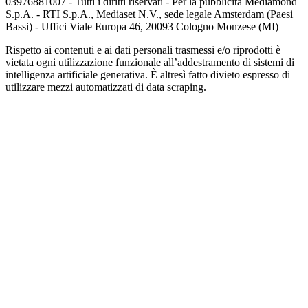
03976881007 - Tutti i diritti riservati - Per la pubblicità Mediamond
S.p.A. - RTI S.p.A., Mediaset N.V., sede legale Amsterdam (Paesi
Bassi) - Uffici Viale Europa 46, 20093 Cologno Monzese (MI)
Rispetto ai contenuti e ai dati personali trasmessi e/o riprodotti è
vietata ogni utilizzazione funzionale all’addestramento di sistemi di
intelligenza artificiale generativa. È altresì fatto divieto espresso di
utilizzare mezzi automatizzati di data scraping.