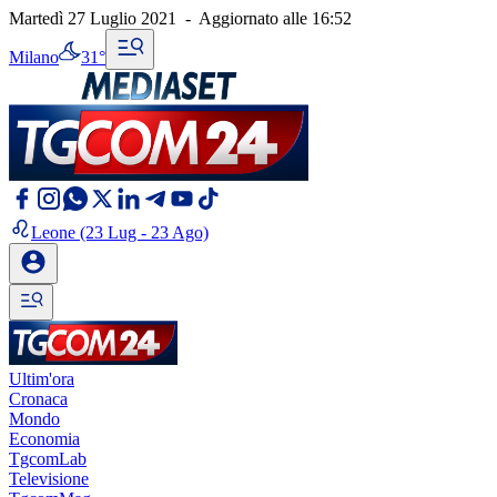
Martedì 27 Luglio 2021
-
Aggiornato alle
16:52
Milano
31°
Leone
(23 Lug - 23 Ago)
Ultim'ora
Cronaca
Mondo
Economia
TgcomLab
Televisione