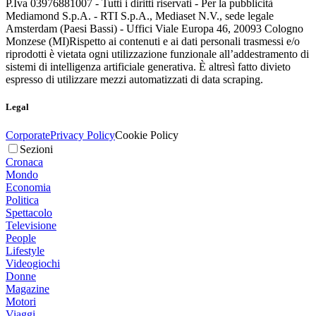
P.Iva 03976881007 - Tutti i diritti riservati - Per la pubblicità
Mediamond S.p.A. - RTI S.p.A., Mediaset N.V., sede legale
Amsterdam (Paesi Bassi) - Uffici Viale Europa 46, 20093 Cologno
Monzese (MI)
Rispetto ai contenuti e ai dati personali trasmessi e/o
riprodotti è vietata ogni utilizzazione funzionale all’addestramento di
sistemi di intelligenza artificiale generativa. È altresì fatto divieto
espresso di utilizzare mezzi automatizzati di data scraping.
Legal
Corporate
Privacy Policy
Cookie Policy
Sezioni
Cronaca
Mondo
Economia
Politica
Spettacolo
Televisione
People
Lifestyle
Videogiochi
Donne
Magazine
Motori
Viaggi