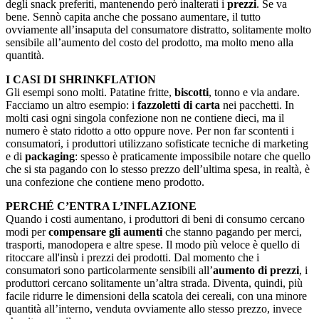
degli snack preferiti, mantenendo però inalterati i
prezzi
. Se va
bene. Sennò capita anche che possano aumentare, il tutto
ovviamente all’insaputa del consumatore distratto, solitamente molto
sensibile all’aumento del costo del prodotto, ma molto meno alla
quantità.
I CASI DI SHRINKFLATION
Gli esempi sono molti. Patatine fritte,
biscotti
, tonno e via andare.
Facciamo un altro esempio: i
fazzoletti di carta
nei pacchetti. In
molti casi ogni singola confezione non ne contiene dieci, ma il
numero è stato ridotto a otto oppure nove. Per non far scontenti i
consumatori, i produttori utilizzano sofisticate tecniche di marketing
e di
packaging
: spesso è praticamente impossibile notare che quello
che si sta pagando con lo stesso prezzo dell’ultima spesa, in realtà, è
una confezione che contiene meno prodotto.
PERCHÉ C’ENTRA L’INFLAZIONE
Quando i costi aumentano, i produttori di beni di consumo cercano
modi per
compensare gli aumenti
che stanno pagando per merci,
trasporti, manodopera e altre spese. Il modo più veloce è quello di
ritoccare all'insù i prezzi dei prodotti. Dal momento che i
consumatori sono particolarmente sensibili all’
aumento di prezzi
, i
produttori cercano solitamente un’altra strada. Diventa, quindi, più
facile ridurre le dimensioni della scatola dei cereali, con una minore
quantità all’interno, venduta ovviamente allo stesso prezzo, invece