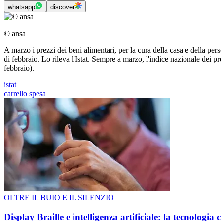
whatsapp
discover
© ansa
A marzo i prezzi dei beni alimentari, per la cura della casa e della p
di febbraio. Lo rileva l'Istat. Sempre a marzo, l'indice nazionale dei 
febbraio).
istat
carrello spesa
OLTRE IL BUIO E IL SILENZIO
Display Braille e intelligenza artificiale: la tecnologi