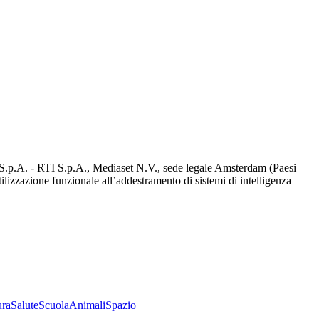
d S.p.A. - RTI S.p.A., Mediaset N.V., sede legale Amsterdam (Paesi
utilizzazione funzionale all’addestramento di sistemi di intelligenza
ura
Salute
Scuola
Animali
Spazio