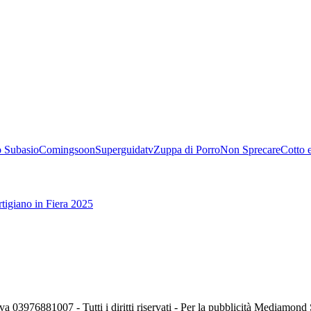
 Subasio
Comingsoon
Superguidatv
Zuppa di Porro
Non Sprecare
Cotto 
tigiano in Fiera 2025
va 03976881007 - Tutti i diritti riservati - Per la pubblicità Mediamon