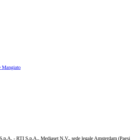
e Mangiato
d S.p.A. - RTI S.p.A., Mediaset N.V., sede legale Amsterdam (Paesi