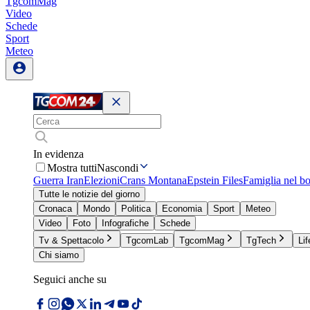
TgcomMag
Video
Schede
Sport
Meteo
In evidenza
Mostra tutti
Nascondi
Guerra Iran
Elezioni
Crans Montana
Epstein Files
Famiglia nel b
Tutte le notizie del giorno
Cronaca
Mondo
Politica
Economia
Sport
Meteo
Video
Foto
Infografiche
Schede
Tv & Spettacolo
TgcomLab
TgcomMag
TgTech
Lif
Chi siamo
Seguici anche su