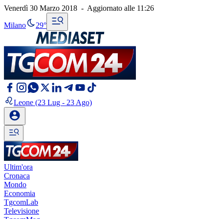
Venerdì 30 Marzo 2018
-
Aggiornato alle
11:26
Milano
29°
Leone
(23 Lug - 23 Ago)
Ultim'ora
Cronaca
Mondo
Economia
TgcomLab
Televisione