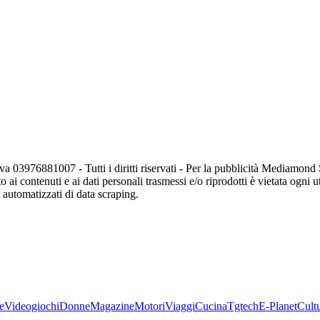
va 03976881007 - Tutti i diritti riservati - Per la pubblicità Mediamon
o ai contenuti e ai dati personali trasmessi e/o riprodotti è vietata ogni 
zi automatizzati di data scraping.
e
Videogiochi
Donne
Magazine
Motori
Viaggi
Cucina
Tgtech
E-Planet
Cult