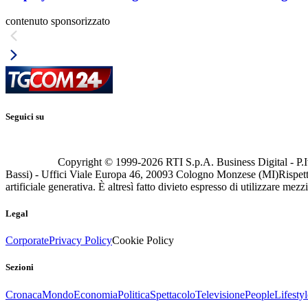
contenuto sponsorizzato
Seguici su
Copyright © 1999-
2026
RTI S.p.A. Business Digital - P.I
Bassi) - Uffici Viale Europa 46, 20093 Cologno Monzese (MI)
Rispett
artificiale generativa. È altresì fatto divieto espresso di utilizzare mez
Legal
Corporate
Privacy Policy
Cookie Policy
Sezioni
Cronaca
Mondo
Economia
Politica
Spettacolo
Televisione
People
Lifestyl