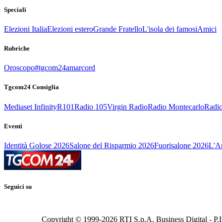
Speciali
Elezioni Italia
Elezioni estero
Grande Fratello
L'isola dei famosi
Amici
Rubriche
Oroscopo
#tgcom24amarcord
Tgcom24 Consiglia
Mediaset Infinity
R101
Radio 105
Virgin Radio
Radio Montecarlo
Radio
Eventi
Identità Golose 2026
Salone del Risparmio 2026
Fuorisalone 2026
L'Ar
Seguici su
Copyright © 1999-
2026
RTI S.p.A. Business Digital - P.I