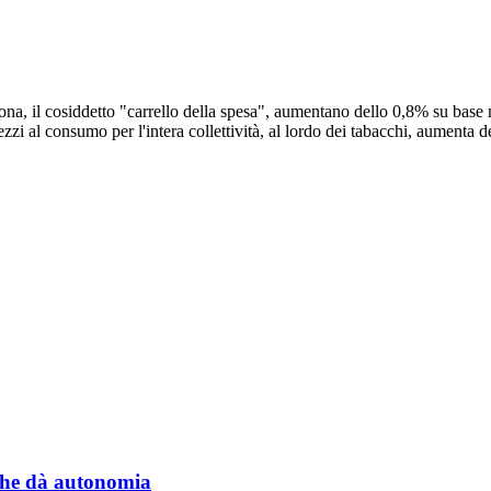
ersona, il cosiddetto "carrello della spesa", aumentano dello 0,8% su bas
prezzi al consumo per l'intera collettività, al lordo dei tabacchi, aumen
a che dà autonomia