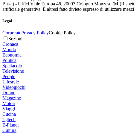
Bassi) - Uffici Viale Europa 46, 20093 Cologno Monzese (MI)
Rispett
artificiale generativa. È altresì fatto divieto espresso di utilizzare mez
Legal
Corporate
Privacy Policy
Cookie Policy
Sezioni
Cronaca
Mondo
Economia
Politica
Spettacolo
Televisione
People
Lifestyle
Videogiochi
Donne
Magazine
Motori
Viaggi
Cucina
Tgtech
E-Planet
Cultura