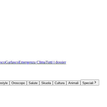
osco
Garlasco
Emergenza Clima
Tutti i dossier
estyle
Oroscopo
Salute
Skuola
Cultura
Animali
Speciali