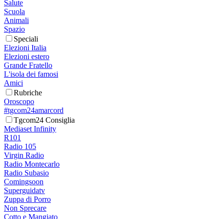
Salute
Scuola
Animali
Spazio
Speciali
Elezioni Italia
Elezioni estero
Grande Fratello
L'isola dei famosi
Amici
Rubriche
Oroscopo
#tgcom24amarcord
Tgcom24 Consiglia
Mediaset Infinity
R101
Radio 105
Virgin Radio
Radio Montecarlo
Radio Subasio
Comingsoon
Superguidatv
Zuppa di Porro
Non Sprecare
Cotto e Mangiato