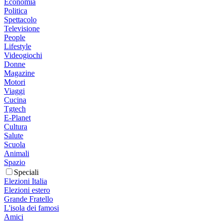
Economia
Politica
Spettacolo
Televisione
People
Lifestyle
Videogiochi
Donne
Magazine
Motori
Viaggi
Cucina
Tgtech
E-Planet
Cultura
Salute
Scuola
Animali
Spazio
Speciali
Elezioni Italia
Elezioni estero
Grande Fratello
L'isola dei famosi
Amici