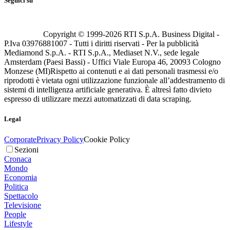
Seguici su
Copyright © 1999-
2026
RTI S.p.A. Business Digital -
P.Iva 03976881007 - Tutti i diritti riservati - Per la pubblicità
Mediamond S.p.A. - RTI S.p.A., Mediaset N.V., sede legale
Amsterdam (Paesi Bassi) - Uffici Viale Europa 46, 20093 Cologno
Monzese (MI)
Rispetto ai contenuti e ai dati personali trasmessi e/o
riprodotti è vietata ogni utilizzazione funzionale all’addestramento di
sistemi di intelligenza artificiale generativa. È altresì fatto divieto
espresso di utilizzare mezzi automatizzati di data scraping.
Legal
Corporate
Privacy Policy
Cookie Policy
Sezioni
Cronaca
Mondo
Economia
Politica
Spettacolo
Televisione
People
Lifestyle