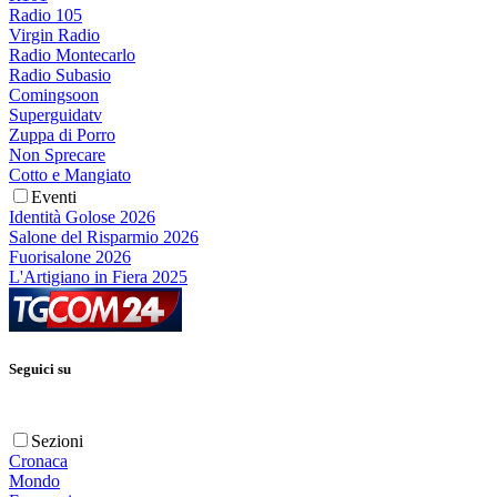
Radio 105
Virgin Radio
Radio Montecarlo
Radio Subasio
Comingsoon
Superguidatv
Zuppa di Porro
Non Sprecare
Cotto e Mangiato
Eventi
Identità Golose 2026
Salone del Risparmio 2026
Fuorisalone 2026
L'Artigiano in Fiera 2025
Seguici su
Sezioni
Cronaca
Mondo