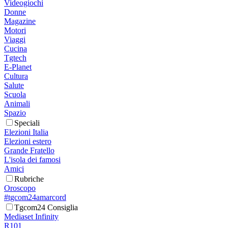
Videogiochi
Donne
Magazine
Motori
Viaggi
Cucina
Tgtech
E-Planet
Cultura
Salute
Scuola
Animali
Spazio
Speciali
Elezioni Italia
Elezioni estero
Grande Fratello
L'isola dei famosi
Amici
Rubriche
Oroscopo
#tgcom24amarcord
Tgcom24 Consiglia
Mediaset Infinity
R101