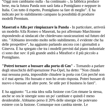
"Oggi non cambiamo nulla - ha continuato -, la fabbrica produce
bene, ma la futura Panda non sarà fatta a Pomigliano e neppure in
Italia. Con tutto il rispetto, Pomigliano sa fare di meglio". E ha
indicato per lo stabilimento campano la possibilità di produrre
modelli Premium.
Maserati o Alfa per rimpiazzare la Panda
-
In particolare, arriverà
un modello Alfa Romeo o Maserati, ha poi affermato Marchionne
rispondendo ai sindacati che chiedevano rassicurazioni sul futuro del
sito. "Abbiamo investito molto nello stabilimento, è evidente che ha
delle prospettive", ha aggiunto parlando ancora con i giornalisti a
Ginevra. E ha spiegato che tra i modelli previsti dal piano industriale
ci sono due suv: il più grande andrà a Mirafiori e il più piccolo a
Pomigliano.
"Potrei tornare a bussare alla porta di Gm"
-
Tornando a parlare
degli straschichi dell'operazione Psa-Opel, ha detto: "Non chiudo
mai nessuna porta, impossibile chiudere la porta con Gm perché non
si è mai aperta. Ho bussato e non ho avuto risposta. Potrei bussare di
nuovo o bussare ad altre porte. Se utile per il business lo farei".
E ha aggiunto: "La mia idea sulla fusione con Gm rimane la stessa,
anche se ora le sinergie sono un po' cambiate e quindi è meno
desiderabile. Abbiamo perso il 20% delle sinergie che potevano
esistere con la fusione. Comunque non cambia niente. Le