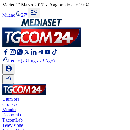
Martedì 7 Marzo 2017
-
Aggiornato alle
19:34
Milano
27°
Leone
(23 Lug - 23 Ago)
Ultim'ora
Cronaca
Mondo
Economia
TgcomLab
Televisione