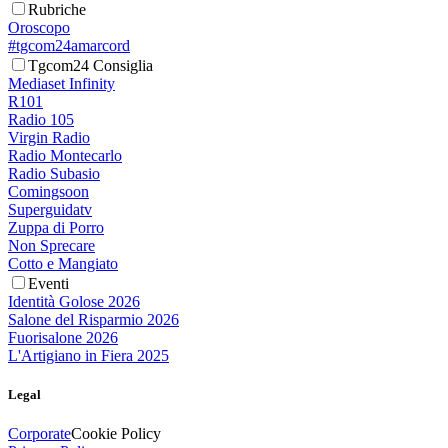
Rubriche
Oroscopo
#tgcom24amarcord
Tgcom24 Consiglia
Mediaset Infinity
R101
Radio 105
Virgin Radio
Radio Montecarlo
Radio Subasio
Comingsoon
Superguidatv
Zuppa di Porro
Non Sprecare
Cotto e Mangiato
Eventi
Identità Golose 2026
Salone del Risparmio 2026
Fuorisalone 2026
L'Artigiano in Fiera 2025
Legal
Corporate
Cookie Policy