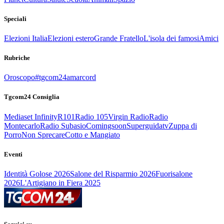
Speciali
Elezioni Italia
Elezioni estero
Grande Fratello
L'isola dei famosi
Amici
Rubriche
Oroscopo
#tgcom24amarcord
Tgcom24 Consiglia
Mediaset Infinity
R101
Radio 105
Virgin Radio
Radio
Montecarlo
Radio Subasio
Comingsoon
Superguidatv
Zuppa di
Porro
Non Sprecare
Cotto e Mangiato
Eventi
Identità Golose 2026
Salone del Risparmio 2026
Fuorisalone
2026
L'Artigiano in Fiera 2025