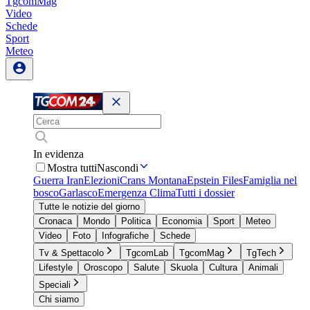
TgcomMag
Video
Schede
Sport
Meteo
In evidenza
Mostra tutti
Nascondi
Guerra Iran
Elezioni
Crans Montana
Epstein Files
Famiglia nel
bosco
Garlasco
Emergenza Clima
Tutti i dossier
Tutte le notizie del giorno
Cronaca
Mondo
Politica
Economia
Sport
Meteo
Video
Foto
Infografiche
Schede
Tv & Spettacolo
TgcomLab
TgcomMag
TgTech
Lifestyle
Oroscopo
Salute
Skuola
Cultura
Animali
Speciali
Chi siamo