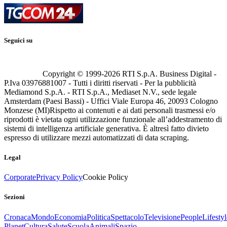
Seguici su
Copyright © 1999-
2026
RTI S.p.A. Business Digital -
P.Iva 03976881007 - Tutti i diritti riservati - Per la pubblicità
Mediamond S.p.A. - RTI S.p.A., Mediaset N.V., sede legale
Amsterdam (Paesi Bassi) - Uffici Viale Europa 46, 20093 Cologno
Monzese (MI)
Rispetto ai contenuti e ai dati personali trasmessi e/o
riprodotti è vietata ogni utilizzazione funzionale all’addestramento di
sistemi di intelligenza artificiale generativa. È altresì fatto divieto
espresso di utilizzare mezzi automatizzati di data scraping.
Legal
Corporate
Privacy Policy
Cookie Policy
Sezioni
Cronaca
Mondo
Economia
Politica
Spettacolo
Televisione
People
Lifestyl
Planet
Cultura
Salute
Scuola
Animali
Spazio