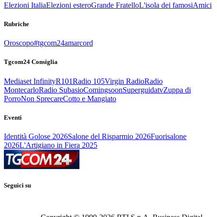
Elezioni Italia
Elezioni estero
Grande Fratello
L'isola dei famosi
Amici
Rubriche
Oroscopo
#tgcom24amarcord
Tgcom24 Consiglia
Mediaset Infinity
R101
Radio 105
Virgin Radio
Radio
Montecarlo
Radio Subasio
Comingsoon
Superguidatv
Zuppa di
Porro
Non Sprecare
Cotto e Mangiato
Eventi
Identità Golose 2026
Salone del Risparmio 2026
Fuorisalone
2026
L'Artigiano in Fiera 2025
Seguici su