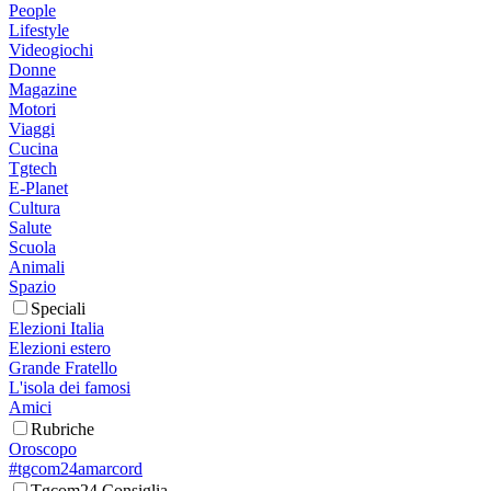
People
Lifestyle
Videogiochi
Donne
Magazine
Motori
Viaggi
Cucina
Tgtech
E-Planet
Cultura
Salute
Scuola
Animali
Spazio
Speciali
Elezioni Italia
Elezioni estero
Grande Fratello
L'isola dei famosi
Amici
Rubriche
Oroscopo
#tgcom24amarcord
Tgcom24 Consiglia