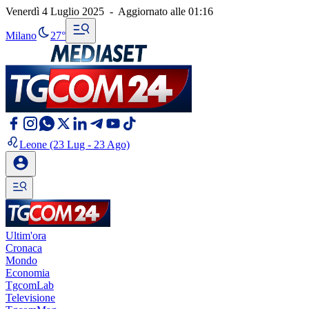
Venerdì 4 Luglio 2025
-
Aggiornato alle
01:16
Milano
27°
Leone
(23 Lug - 23 Ago)
Ultim'ora
Cronaca
Mondo
Economia
TgcomLab
Televisione