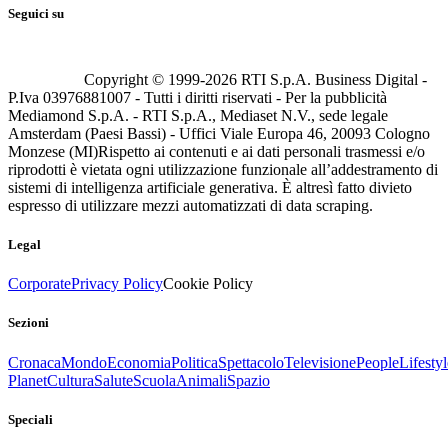
Seguici su
Copyright © 1999-
2026
RTI S.p.A. Business Digital -
P.Iva 03976881007 - Tutti i diritti riservati - Per la pubblicità
Mediamond S.p.A. - RTI S.p.A., Mediaset N.V., sede legale
Amsterdam (Paesi Bassi) - Uffici Viale Europa 46, 20093 Cologno
Monzese (MI)
Rispetto ai contenuti e ai dati personali trasmessi e/o
riprodotti è vietata ogni utilizzazione funzionale all’addestramento di
sistemi di intelligenza artificiale generativa. È altresì fatto divieto
espresso di utilizzare mezzi automatizzati di data scraping.
Legal
Corporate
Privacy Policy
Cookie Policy
Sezioni
Cronaca
Mondo
Economia
Politica
Spettacolo
Televisione
People
Lifestyl
Planet
Cultura
Salute
Scuola
Animali
Spazio
Speciali