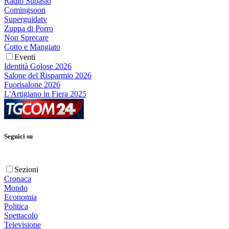
Radio Subasio
Comingsoon
Superguidatv
Zuppa di Porro
Non Sprecare
Cotto e Mangiato
Eventi
Identità Golose 2026
Salone del Risparmio 2026
Fuorisalone 2026
L'Artigiano in Fiera 2025
Seguici su
Sezioni
Cronaca
Mondo
Economia
Politica
Spettacolo
Televisione