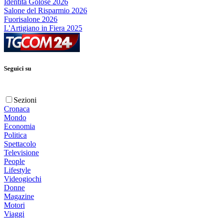
Identità Golose 2026
Salone del Risparmio 2026
Fuorisalone 2026
L'Artigiano in Fiera 2025
Seguici su
Sezioni
Cronaca
Mondo
Economia
Politica
Spettacolo
Televisione
People
Lifestyle
Videogiochi
Donne
Magazine
Motori
Viaggi