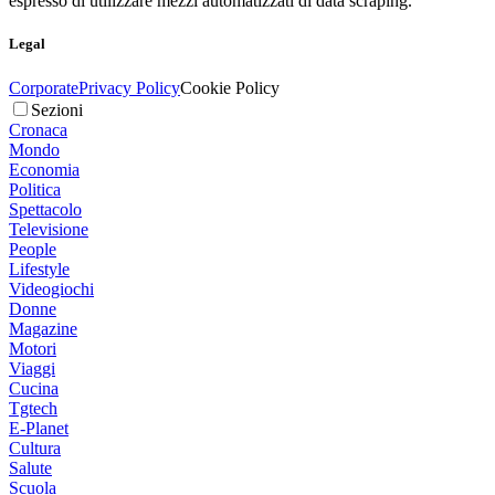
espresso di utilizzare mezzi automatizzati di data scraping.
Legal
Corporate
Privacy Policy
Cookie Policy
Sezioni
Cronaca
Mondo
Economia
Politica
Spettacolo
Televisione
People
Lifestyle
Videogiochi
Donne
Magazine
Motori
Viaggi
Cucina
Tgtech
E-Planet
Cultura
Salute
Scuola