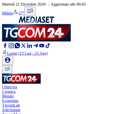
Martedì 22 Dicembre 2020
-
Aggiornato alle
00:45
Milano
27°
Leone
(23 Lug - 23 Ago)
Ultim'ora
Cronaca
Mondo
Economia
TgcomLab
Televisione