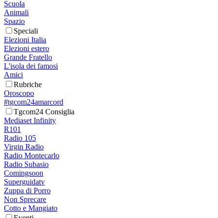
Scuola
Animali
Spazio
Speciali
Elezioni Italia
Elezioni estero
Grande Fratello
L'isola dei famosi
Amici
Rubriche
Oroscopo
#tgcom24amarcord
Tgcom24 Consiglia
Mediaset Infinity
R101
Radio 105
Virgin Radio
Radio Montecarlo
Radio Subasio
Comingsoon
Superguidatv
Zuppa di Porro
Non Sprecare
Cotto e Mangiato
Eventi