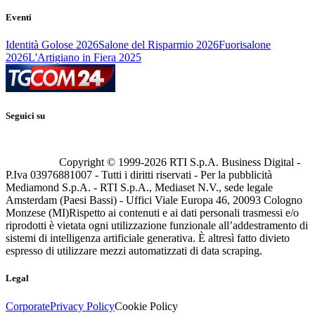
Eventi
Identità Golose 2026
Salone del Risparmio 2026
Fuorisalone
2026
L'Artigiano in Fiera 2025
Seguici su
Copyright © 1999-
2026
RTI S.p.A. Business Digital -
P.Iva 03976881007 - Tutti i diritti riservati - Per la pubblicità
Mediamond S.p.A. - RTI S.p.A., Mediaset N.V., sede legale
Amsterdam (Paesi Bassi) - Uffici Viale Europa 46, 20093 Cologno
Monzese (MI)
Rispetto ai contenuti e ai dati personali trasmessi e/o
riprodotti è vietata ogni utilizzazione funzionale all’addestramento di
sistemi di intelligenza artificiale generativa. È altresì fatto divieto
espresso di utilizzare mezzi automatizzati di data scraping.
Legal
Corporate
Privacy Policy
Cookie Policy