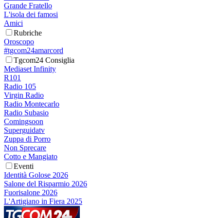
Grande Fratello
L'isola dei famosi
Amici
Rubriche
Oroscopo
#tgcom24amarcord
Tgcom24 Consiglia
Mediaset Infinity
R101
Radio 105
Virgin Radio
Radio Montecarlo
Radio Subasio
Comingsoon
Superguidatv
Zuppa di Porro
Non Sprecare
Cotto e Mangiato
Eventi
Identità Golose 2026
Salone del Risparmio 2026
Fuorisalone 2026
L'Artigiano in Fiera 2025