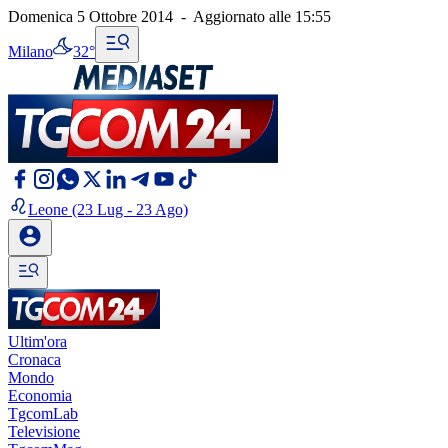
Domenica 5 Ottobre 2014
-
Aggiornato alle
15:55
Milano
32°
Leone
(23 Lug - 23 Ago)
Ultim'ora
Cronaca
Mondo
Economia
TgcomLab
Televisione