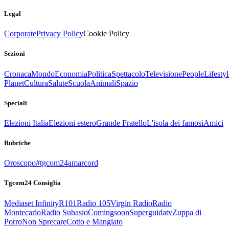
Legal
Corporate
Privacy Policy
Cookie Policy
Sezioni
Cronaca
Mondo
Economia
Politica
Spettacolo
Televisione
People
Lifestyl
Planet
Cultura
Salute
Scuola
Animali
Spazio
Speciali
Elezioni Italia
Elezioni estero
Grande Fratello
L'isola dei famosi
Amici
Rubriche
Oroscopo
#tgcom24amarcord
Tgcom24 Consiglia
Mediaset Infinity
R101
Radio 105
Virgin Radio
Radio
Montecarlo
Radio Subasio
Comingsoon
Superguidatv
Zuppa di
Porro
Non Sprecare
Cotto e Mangiato