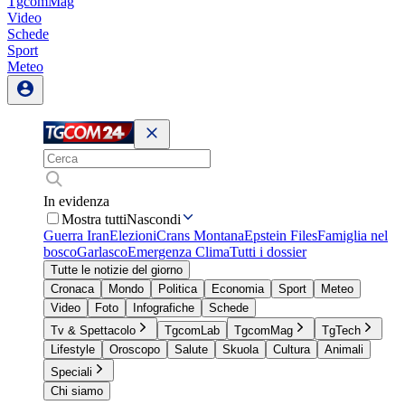
TgcomMag
Video
Schede
Sport
Meteo
In evidenza
Mostra tutti
Nascondi
Guerra Iran
Elezioni
Crans Montana
Epstein Files
Famiglia nel
bosco
Garlasco
Emergenza Clima
Tutti i dossier
Tutte le notizie del giorno
Cronaca
Mondo
Politica
Economia
Sport
Meteo
Video
Foto
Infografiche
Schede
Tv & Spettacolo
TgcomLab
TgcomMag
TgTech
Lifestyle
Oroscopo
Salute
Skuola
Cultura
Animali
Speciali
Chi siamo