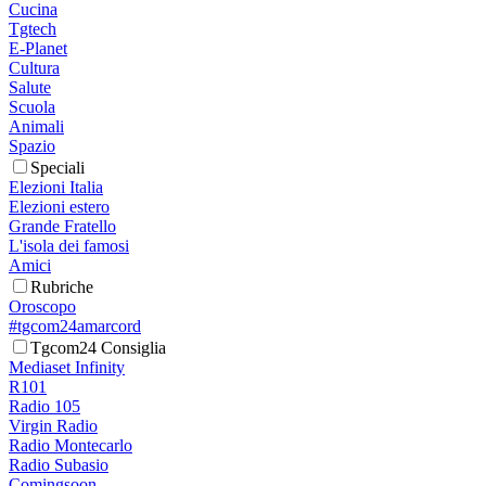
Cucina
Tgtech
E-Planet
Cultura
Salute
Scuola
Animali
Spazio
Speciali
Elezioni Italia
Elezioni estero
Grande Fratello
L'isola dei famosi
Amici
Rubriche
Oroscopo
#tgcom24amarcord
Tgcom24 Consiglia
Mediaset Infinity
R101
Radio 105
Virgin Radio
Radio Montecarlo
Radio Subasio
Comingsoon