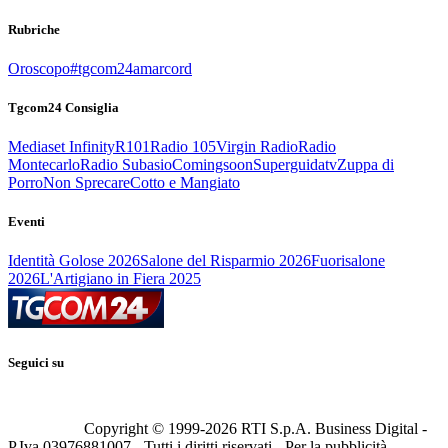
Rubriche
Oroscopo
#tgcom24amarcord
Tgcom24 Consiglia
Mediaset Infinity
R101
Radio 105
Virgin Radio
Radio
Montecarlo
Radio Subasio
Comingsoon
Superguidatv
Zuppa di
Porro
Non Sprecare
Cotto e Mangiato
Eventi
Identità Golose 2026
Salone del Risparmio 2026
Fuorisalone
2026
L'Artigiano in Fiera 2025
Seguici su
Copyright © 1999-
2026
RTI S.p.A. Business Digital -
P.Iva 03976881007 - Tutti i diritti riservati - Per la pubblicità