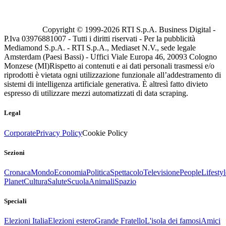
Copyright © 1999-
2026
RTI S.p.A. Business Digital -
P.Iva 03976881007 - Tutti i diritti riservati - Per la pubblicità
Mediamond S.p.A. - RTI S.p.A., Mediaset N.V., sede legale
Amsterdam (Paesi Bassi) - Uffici Viale Europa 46, 20093 Cologno
Monzese (MI)
Rispetto ai contenuti e ai dati personali trasmessi e/o
riprodotti è vietata ogni utilizzazione funzionale all’addestramento di
sistemi di intelligenza artificiale generativa. È altresì fatto divieto
espresso di utilizzare mezzi automatizzati di data scraping.
Legal
Corporate
Privacy Policy
Cookie Policy
Sezioni
Cronaca
Mondo
Economia
Politica
Spettacolo
Televisione
People
Lifestyl
Planet
Cultura
Salute
Scuola
Animali
Spazio
Speciali
Elezioni Italia
Elezioni estero
Grande Fratello
L'isola dei famosi
Amici