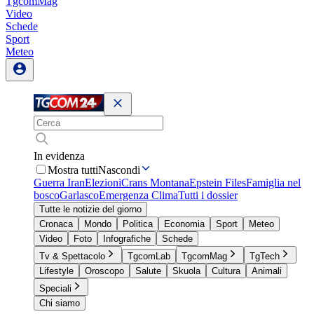
TgcomMag
Video
Schede
Sport
Meteo
In evidenza
Mostra tutti
Nascondi
Guerra Iran
Elezioni
Crans Montana
Epstein Files
Famiglia nel
bosco
Garlasco
Emergenza Clima
Tutti i dossier
Tutte le notizie del giorno
Cronaca
Mondo
Politica
Economia
Sport
Meteo
Video
Foto
Infografiche
Schede
Tv & Spettacolo
TgcomLab
TgcomMag
TgTech
Lifestyle
Oroscopo
Salute
Skuola
Cultura
Animali
Speciali
Chi siamo