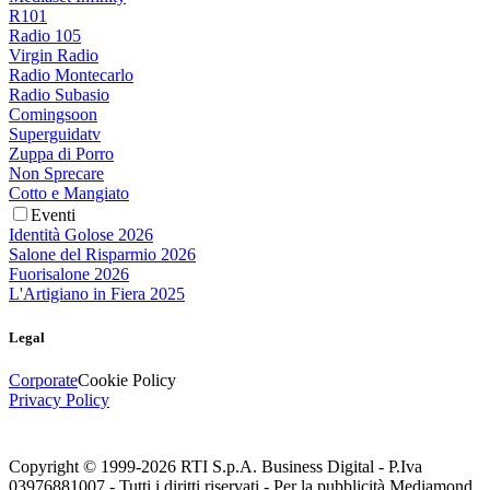
R101
Radio 105
Virgin Radio
Radio Montecarlo
Radio Subasio
Comingsoon
Superguidatv
Zuppa di Porro
Non Sprecare
Cotto e Mangiato
Eventi
Identità Golose 2026
Salone del Risparmio 2026
Fuorisalone 2026
L'Artigiano in Fiera 2025
Legal
Corporate
Cookie Policy
Privacy Policy
Copyright © 1999-
2026
RTI S.p.A. Business Digital - P.Iva
03976881007 - Tutti i diritti riservati - Per la pubblicità Mediamond