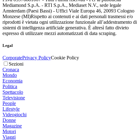
Mediamond S.p.A. - RTI S.p.A., Mediaset N.V., sede legale
Amsterdam (Paesi Bassi) - Uffici Viale Europa 46, 20093 Cologno
Monzese (MI)
Rispetto ai contenuti e ai dati personali trasmessi e/o
riprodotti è vietata ogni utilizzazione funzionale all’addestramento di
sistemi di intelligenza artificiale generativa. È altresì fatto divieto
espresso di utilizzare mezzi automatizzati di data scraping.
Legal
Corporate
Privacy Policy
Cookie Policy
Sezioni
Cronaca
Mondo
Economia
Politica
Spettacolo
Televisione
People
Lifestyle
Videogiochi
Donne
Magazine
Motori
Viaggi