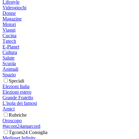
Lifestyle
Videogiochi
Donne
Magazine
Motori
Viaggi
Cucina
Tgtech
E-Planet
Cultura
Salute
Scuola
Animali
Spazio
Speciali
Elezioni Italia
Elezioni estero
Grande Fratello
L'isola dei famosi
Amici
Rubriche
Oroscopo
#tgcom24amarcord
Tgcom24 Consiglia
Mediaset Infinity