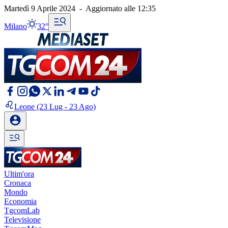
Martedì 9 Aprile 2024
-
Aggiornato alle
12:35
Milano
32°
Leone
(23 Lug - 23 Ago)
Ultim'ora
Cronaca
Mondo
Economia
TgcomLab
Televisione