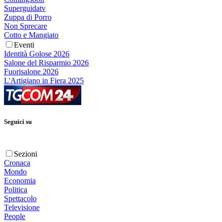
Superguidatv
Zuppa di Porro
Non Sprecare
Cotto e Mangiato
Eventi
Identità Golose 2026
Salone del Risparmio 2026
Fuorisalone 2026
L'Artigiano in Fiera 2025
Seguici su
Sezioni
Cronaca
Mondo
Economia
Politica
Spettacolo
Televisione
People