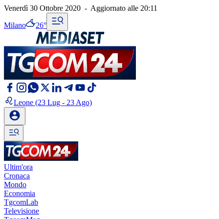
Venerdì 30 Ottobre 2020
-
Aggiornato alle
20:11
Milano
26°
Leone
(23 Lug - 23 Ago)
Ultim'ora
Cronaca
Mondo
Economia
TgcomLab
Televisione