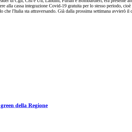
leader di Cgil, Cisl e Uil, Landini, Furlan e Bombardieri, era presente a
re alla cassa integrazione Covid-19 gratuita per lo stesso periodo, cioè 
che l'Italia sta attraversando. Già dalla prossima settimana avvierò il co
e green della Regione