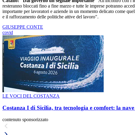
Catalfo: "Dal governo un segnale importante"
All'incontro con i 
resteranno bloccati fino a fine marzo e tutte le imprese potranno accede
importante per lavoratori e aziende in un momento delicato come quello 
e il rafforzamento delle politiche attive del lavoro".
GIUSEPPE CONTE
covid
LE VOCI DEL COSTANZA
Costanza I di Sicilia, tra tecnologia e comfort: la nav
contenuto sponsorizzato