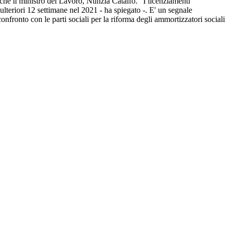
nche il ministro del Lavoro, Nunzia Catalfo. "I licenziamenti
ulteriori 12 settimane nel 2021 - ha spiegato -. E' un segnale
nfronto con le parti sociali per la riforma degli ammortizzatori sociali