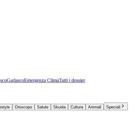
osco
Garlasco
Emergenza Clima
Tutti i dossier
estyle
Oroscopo
Salute
Skuola
Cultura
Animali
Speciali