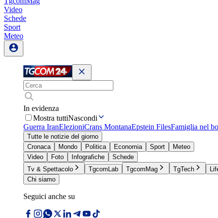
TgcomMag
Video
Schede
Sport
Meteo
In evidenza
Mostra tutti
Nascondi
Guerra Iran
Elezioni
Crans Montana
Epstein Files
Famiglia nel b
Tutte le notizie del giorno
Cronaca
Mondo
Politica
Economia
Sport
Meteo
Video
Foto
Infografiche
Schede
Tv & Spettacolo
TgcomLab
TgcomMag
TgTech
Lif
Chi siamo
Seguici anche su