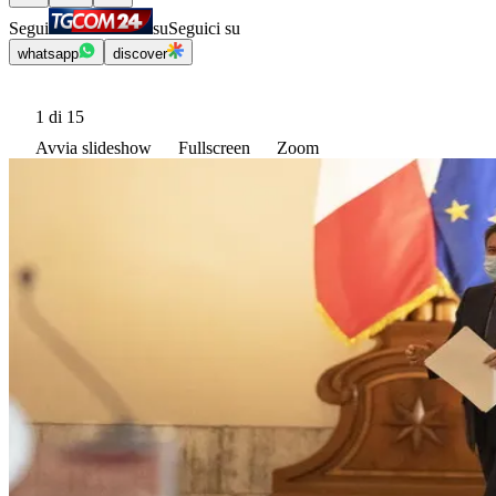
Segui
su
Seguici su
whatsapp
discover
1
di 15
Avvia slideshow
Fullscreen
Zoom