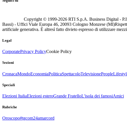
Seguici su
Copyright © 1999-
2026
RTI S.p.A. Business Digital - P.I
Bassi) - Uffici Viale Europa 46, 20093 Cologno Monzese (MI)
Rispett
artificiale generativa. È altresì fatto divieto espresso di utilizzare mez
Legal
Corporate
Privacy Policy
Cookie Policy
Sezioni
Cronaca
Mondo
Economia
Politica
Spettacolo
Televisione
People
Lifestyl
Speciali
Elezioni Italia
Elezioni estero
Grande Fratello
L'isola dei famosi
Amici
Rubriche
Oroscopo
#tgcom24amarcord