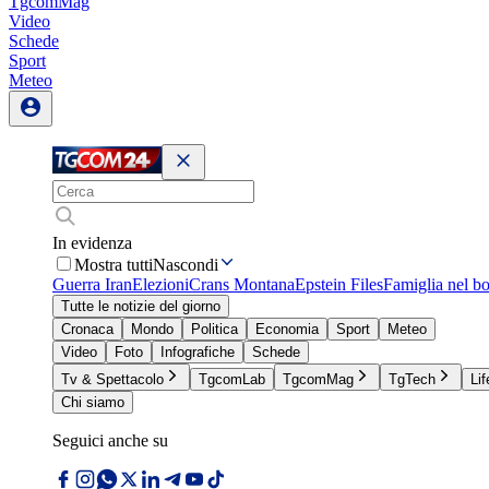
TgcomMag
Video
Schede
Sport
Meteo
In evidenza
Mostra tutti
Nascondi
Guerra Iran
Elezioni
Crans Montana
Epstein Files
Famiglia nel b
Tutte le notizie del giorno
Cronaca
Mondo
Politica
Economia
Sport
Meteo
Video
Foto
Infografiche
Schede
Tv & Spettacolo
TgcomLab
TgcomMag
TgTech
Lif
Chi siamo
Seguici anche su