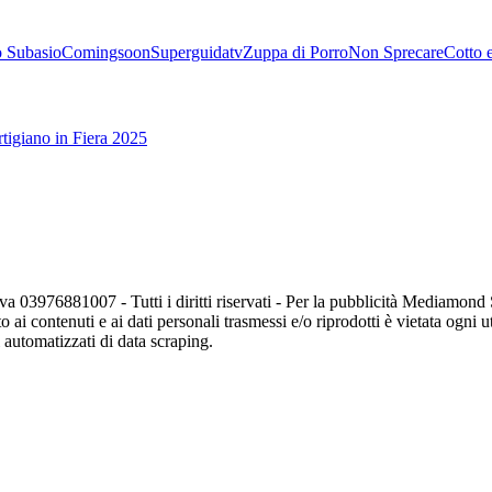
 Subasio
Comingsoon
Superguidatv
Zuppa di Porro
Non Sprecare
Cotto 
tigiano in Fiera 2025
va 03976881007 - Tutti i diritti riservati - Per la pubblicità Mediamon
o ai contenuti e ai dati personali trasmessi e/o riprodotti è vietata ogni 
zi automatizzati di data scraping.