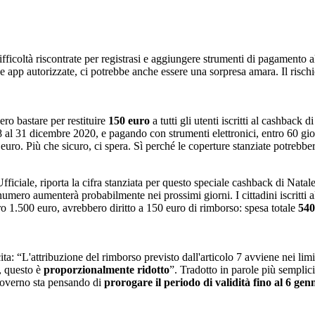
ficoltà riscontrate per registrasi e aggiungere strumenti di pagamento al
 e app autorizzate, ci potrebbe anche essere una sorpresa amara. Il risch
ro bastare per restituire
150 euro
a tutti gli utenti iscritti al cashback 
’8 al 31 dicembre 2020, e pagando con strumenti elettronici, entro 60 giorn
 euro. Più che sicuro, ci spera. Sì perché le coperture stanziate potrebber
fficiale, riporta la cifra stanziata per questo speciale cashback di Natale
 numero aumenterà probabilmente nei prossimi giorni. I cittadini iscritt
o 1.500 euro, avrebbero diritto a 150 euro di rimborso: spesa totale
540 
cita: “L'attribuzione del rimborso previsto dall'articolo 7 avviene nei lim
, questo è
proporzionalmente ridotto
”. Tradotto in parole più semplici
governo sta pensando di
prorogare il periodo di validità fino al 6 gen