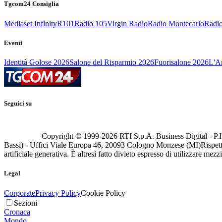
Tgcom24 Consiglia
Mediaset Infinity
R101
Radio 105
Virgin Radio
Radio Montecarlo
Radio
Eventi
Identità Golose 2026
Salone del Risparmio 2026
Fuorisalone 2026
L'Ar
Seguici su
Copyright © 1999-
2026
RTI S.p.A. Business Digital - P.I
Bassi) - Uffici Viale Europa 46, 20093 Cologno Monzese (MI)
Rispett
artificiale generativa. È altresì fatto divieto espresso di utilizzare mez
Legal
Corporate
Privacy Policy
Cookie Policy
Sezioni
Cronaca
Mondo