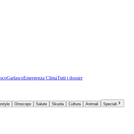
osco
Garlasco
Emergenza Clima
Tutti i dossier
estyle
Oroscopo
Salute
Skuola
Cultura
Animali
Speciali