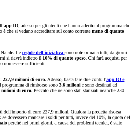
l’
app IO
, adesso per gli utenti che hanno aderito al programma che
io è che si vedano accreditare sul conto corrente
meno di quanto
di Natale. Le
regole dell’iniziativa
sono note ormai a tutti, da giorni
i si riavrà indietro il
10% di quanto speso
. Chi farà acquisti per
o non essere sufficienti.
:
227,9 milioni di euro
. Adesso, basta fare due conti: l’
app IO è
i al programma di rimborso sono
3,6 milioni
e sono destinati ad
milioni di euro
. Peccato che ne sono stati stanziati neanche 230
iti dell'importo di euro 227,9 milioni. Qualora la predetta risorsa
: se dovessero mancare i soldi per tutti, invece del 10%, la quota del
naio
perché nei primi giorni, a causa dei problemi tecnici, è stato