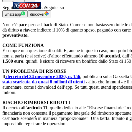
Segui
su
Seguici su
whatsapp
discover
Non c’è pace per cashback di Stato. Come se non bastassero tutte le dif
dà diritto a riavere indietro il 10% di quanto speso, pagando con carte
preventivato.
COME FUNZIONA
È sempre una questione di soldi. E, anche in questo caso, non potrebbe
non si parla (e si scrive) d’altro: effettuando almeno
10 acquisti
, dall
1.500 euro
, quindi, è sicuro di ricevere un bonifico dallo Stato di 150
UN PROBLEMA DI RISORSE
Il
decreto del 24 novembre 2020, n. 156
, pubblicato sulla Gazzetta U
stata scaricata da quasi 8 milioni di utenti
- altro che Immuni - e il
aumentare, come i download dell’app. Se tutti questi utenti spendesser
milioni.
RISCHIO RIMBORSI RIDOTTI
Il decreto all’
articolo 11
, quello dedicato alle “Risorse finanziarie” re
finanziaria non consenta il pagamento integrale del rimborso spettante
cashback scenderà in maniera “proporzionale”. Una beffa. Intanto il 
impossibile registrare le operazioni.