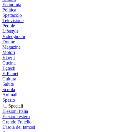
Economia
Politica
Spettacolo
Televisione
People
Lifestyle
Videogiochi
Donne
Magazine
Motori
Viaggi
Cucina
Tgtech
E-Planet
Cultura
Salute
Scuola
Animali
Spazio
Speciali
Elezioni Italia
Elezioni estero
Grande Fratello
L'isola dei famosi