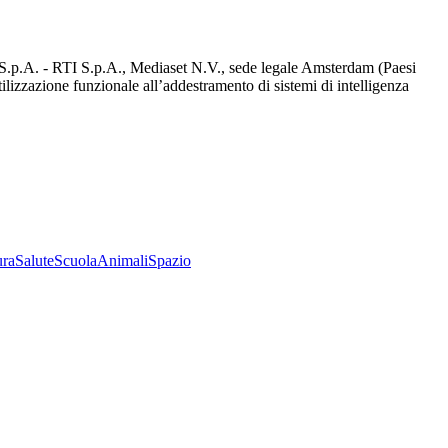
d S.p.A. - RTI S.p.A., Mediaset N.V., sede legale Amsterdam (Paesi
utilizzazione funzionale all’addestramento di sistemi di intelligenza
ura
Salute
Scuola
Animali
Spazio