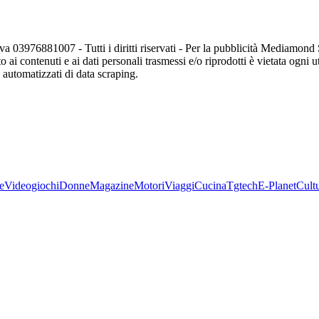
va 03976881007 - Tutti i diritti riservati - Per la pubblicità Mediamon
o ai contenuti e ai dati personali trasmessi e/o riprodotti è vietata ogni 
zi automatizzati di data scraping.
e
Videogiochi
Donne
Magazine
Motori
Viaggi
Cucina
Tgtech
E-Planet
Cult