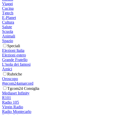
Viaggi
Cucina
Tgtech
E-Planet
Cultura
Salute
Scuola
Animali
Spazio
Speciali
Elezioni Italia
Elezioni estero
Grande Fratello
L'isola dei famosi
Amici
Rubriche
Oroscopo
#tgcom24amarcord
Tgcom24 Consiglia
Mediaset Infinity
R101
Radio 105
Virgin Radio
Radio Montecarlo