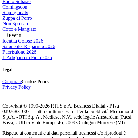
Radio Subasio
Comingsoon
Superguidatv
Zuppa di Porro
Non Sprecare
Cotto e Mangiato
Eventi
Identità Golose 2026
Salone del Risparmio 2026
Fuorisalone 2026
L'Artigiano in Fiera 2025
Legal
Corporate
Cookie Policy
Privacy Policy
Copyright © 1999-
2026
RTI S.p.A. Business Digital - P.Iva
03976881007 - Tutti i diritti riservati - Per la pubblicità Mediamond
S.p.A. - RTI S.p.A., Mediaset N.V., sede legale Amsterdam (Paesi
Bassi) - Uffici Viale Europa 46, 20093 Cologno Monzese (MI)
Rispetto ai contenuti e ai dati personali trasmessi e/o riprodotti è