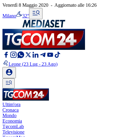
Venerdì 8 Maggio 2020
-
Aggiornato alle
16:26
Milano
32°
Leone
(23 Lug - 23 Ago)
Ultim'ora
Cronaca
Mondo
Economia
TgcomLab
Televisione