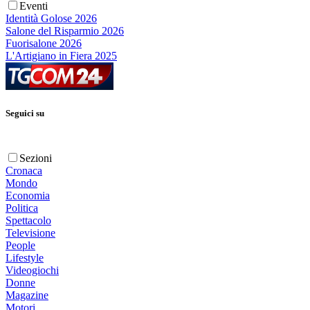
Eventi
Identità Golose 2026
Salone del Risparmio 2026
Fuorisalone 2026
L'Artigiano in Fiera 2025
Seguici su
Sezioni
Cronaca
Mondo
Economia
Politica
Spettacolo
Televisione
People
Lifestyle
Videogiochi
Donne
Magazine
Motori