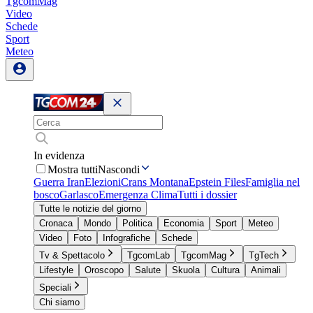
TgcomMag
Video
Schede
Sport
Meteo
In evidenza
Mostra tutti
Nascondi
Guerra Iran
Elezioni
Crans Montana
Epstein Files
Famiglia nel
bosco
Garlasco
Emergenza Clima
Tutti i dossier
Tutte le notizie del giorno
Cronaca
Mondo
Politica
Economia
Sport
Meteo
Video
Foto
Infografiche
Schede
Tv & Spettacolo
TgcomLab
TgcomMag
TgTech
Lifestyle
Oroscopo
Salute
Skuola
Cultura
Animali
Speciali
Chi siamo