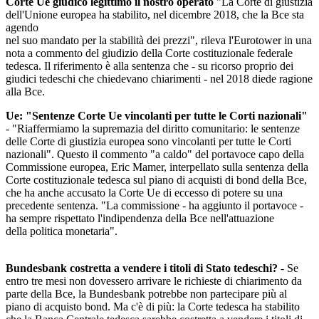
Corte Ue giudicò legittimo il nostro operato
"La Corte di giustizia
dell'Unione europea ha stabilito, nel dicembre 2018, che la Bce sta
agendo
nel suo mandato per la stabilità dei prezzi", rileva l'Eurotower in una
nota a commento del giudizio della Corte costituzionale federale
tedesca. Il riferimento è alla sentenza che - su ricorso proprio dei
giudici tedeschi che chiedevano chiarimenti - nel 2018 diede ragione
alla Bce.
Ue: "Sentenze Corte Ue vincolanti per tutte le Corti nazionali"
- "Riaffermiamo la supremazia del diritto comunitario: le sentenze
delle Corte di giustizia europea sono vincolanti per tutte le Corti
nazionali". Questo il commento "a caldo" del portavoce capo della
Commissione europea, Eric Mamer, interpellato sulla sentenza della
Corte costituzionale tedesca sul piano di acquisti di bond della Bce,
che ha anche accusato la Corte Ue di eccesso di potere su una
precedente sentenza. "La commissione - ha aggiunto il portavoce -
ha sempre rispettato l'indipendenza della Bce nell'attuazione
della politica monetaria".
Bundesbank costretta a vendere i titoli di Stato tedeschi?
- Se
entro tre mesi non dovessero arrivare le richieste di chiarimento da
parte della Bce, la Bundesbank potrebbe non partecipare più al
piano di acquisto bond. Ma c'è di più: la Corte tedesca ha stabilito