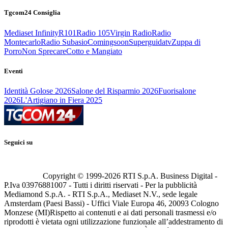
Tgcom24 Consiglia
Mediaset Infinity
R101
Radio 105
Virgin Radio
Radio
Montecarlo
Radio Subasio
Comingsoon
Superguidatv
Zuppa di
Porro
Non Sprecare
Cotto e Mangiato
Eventi
Identità Golose 2026
Salone del Risparmio 2026
Fuorisalone
2026
L'Artigiano in Fiera 2025
Seguici su
Copyright © 1999-
2026
RTI S.p.A. Business Digital -
P.Iva 03976881007 - Tutti i diritti riservati - Per la pubblicità
Mediamond S.p.A. - RTI S.p.A., Mediaset N.V., sede legale
Amsterdam (Paesi Bassi) - Uffici Viale Europa 46, 20093 Cologno
Monzese (MI)
Rispetto ai contenuti e ai dati personali trasmessi e/o
riprodotti è vietata ogni utilizzazione funzionale all’addestramento di