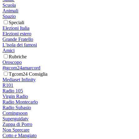
Scuola
Animali
Spazio
Speciali
Elezioni Italia
Elezioni estero
Grande Fratello
L'isola dei famosi
Amici
Rubriche
Oroscopo
#tgcom24amarcord
Tgcom24 Consiglia
Mediaset Infinity
R101
Radio 105
Virgin Radio
Radio Montecarlo
Radio Subasio
Comingsoon
Superguidatv
Zuppa di Porro
Non Sprecare
Cotto e Mangiato