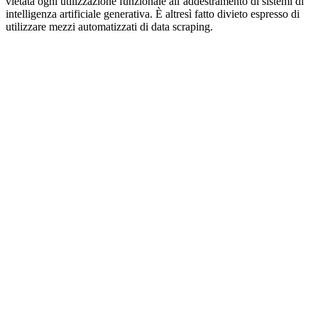
vietata ogni utilizzazione funzionale all’addestramento di sistemi di
intelligenza artificiale generativa. È altresì fatto divieto espresso di
utilizzare mezzi automatizzati di data scraping.