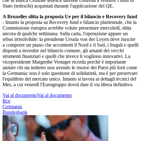
che la Banca Centrale tedesca sarebbe costretta a vendere i titoli di
Stato (tedeschi) acquistati durante l'applicazione del QE.
A Bruxelles slitta la proposta Ue per il bilancio e Recovery fund
- Intanto la proposta su Recovery fund e bilancio pluriennale, che la
Commissione europea avrebbe voluto presentare mercoledì, slitta
ancora di qualche settimana. Sulla carta, l'operazione appare un
rebus irrisolvibile: la presidente Ursula von der Leyen deve riuscire
a comporre un piano che accontenti il Nord e il Sud, i frugali e quelli
disposti a investire nel bilancio comune, gli amanti dei vecchi
strumenti finanziari e quelli che invece li vogliono innovativi. La
vicepresidente Margrethe Vestager ricorda perché è importante
aiutare chi sta indietro non avendo le risorse dei Paesi più forti come
la Germania: non è solo questione di solidarietà, ma è per preservare
l'equilibrio del mercato unico. Intanto si lavora ai dettagli tecnici del
Mes, a cui venerdì l'Eurogruppo dovrà dare il via libera definitivo.
Vai al documento
Vai al documento
Bce
Germania
Bundesbank