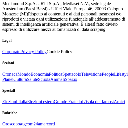
Mediamond S.p.A. - RTI S.p.A., Mediaset N.V., sede legale
Amsterdam (Paesi Bassi) - Uffici Viale Europa 46, 20093 Cologno
Monzese (MI)
Rispetto ai contenuti e ai dati personali trasmessi e/o
riprodotti è vietata ogni utilizzazione funzionale all’addestramento di
sistemi di intelligenza artificiale generativa. È altresì fatto divieto
espresso di utilizzare mezzi automatizzati di data scraping.
Legal
Corporate
Privacy Policy
Cookie Policy
Sezioni
Cronaca
Mondo
Economia
Politica
Spettacolo
Televisione
People
Lifestyl
Planet
Cultura
Salute
Scuola
Animali
Spazio
Speciali
Elezioni Italia
Elezioni estero
Grande Fratello
L'isola dei famosi
Amici
Rubriche
Oroscopo
#tgcom24amarcord