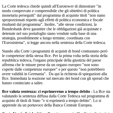
La Corte tedesca chiede quindi all'Eurotower di dimostrare "in
modo comprovato e comprensibile che gli obiettivi di politica
monetaria perseguiti" dal programma di acquisto titoli "non siano
sproporzionati rispetto agli effetti di politica economica e fiscale
risultanti dal programma". Inoltre, "alle stesse condizioni, la
Bundesbank deve garantire che le obbligazioni già acquistate e
detenute nel suo portafoglio siano vendute sulla base di una
strategia, possibilmente a lungo termine, coordinata con
l'Eurosistema", si legge ancora nella sentenza della Corte tedesca.
Stando alla Corte i programmi di acquisti di bond contrastano però
le competenze della stessa Bce. Per la prima volta nella storia della
repubblica tedesca, l'organo principale della giustizia del paese
afferma che le misure prese da un organo europeo "non sono
coperte dalle competenze europee" e per questo "non potrebbero
avere validità in Germania". Da qui la richiesta di spiegazioni alla
Bce. Immediata la reazione sul mercato dei bond con gli spread che
hanno cominciato a salire.
Bce valuta sentenza: ci esprimeremo a tempo debito
- La Bce sta
valutando la sentenza diffusa dalla Corte Tedesca sul programma di
acquisto di titoli di Stato "e si esprimerà a tempo debito". Lo si
apprende da un portavoce della Banca Centrale Europea.