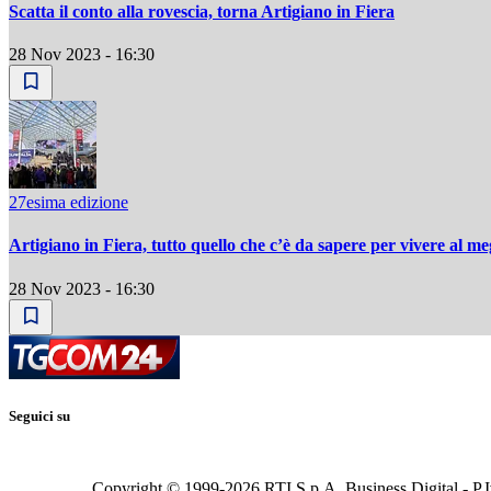
Scatta il conto alla rovescia, torna Artigiano in Fiera
28 Nov 2023 - 16:30
27esima edizione
Artigiano in Fiera, tutto quello che c’è da sapere per vivere al me
28 Nov 2023 - 16:30
Seguici su
Copyright © 1999-
2026
RTI S.p.A. Business Digital - P.I