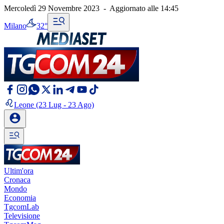
Mercoledì 29 Novembre 2023
-
Aggiornato alle
14:45
Milano
32°
Leone
(23 Lug - 23 Ago)
Ultim'ora
Cronaca
Mondo
Economia
TgcomLab
Televisione