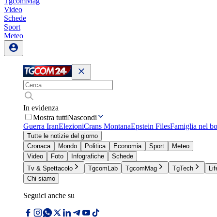
TgcomMag
Video
Schede
Sport
Meteo
In evidenza
Mostra tutti
Nascondi
Guerra Iran
Elezioni
Crans Montana
Epstein Files
Famiglia nel b
Tutte le notizie del giorno
Cronaca
Mondo
Politica
Economia
Sport
Meteo
Video
Foto
Infografiche
Schede
Tv & Spettacolo
TgcomLab
TgcomMag
TgTech
Lif
Chi siamo
Seguici anche su