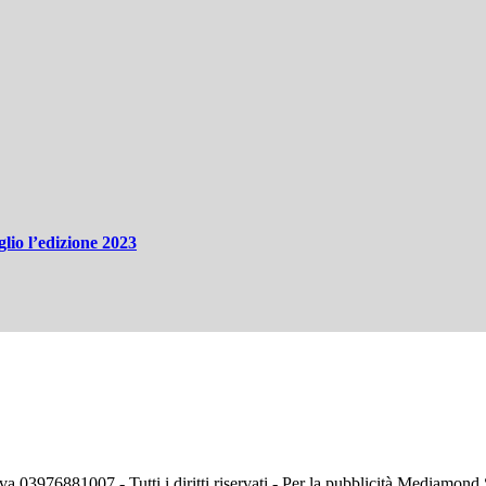
glio l’edizione 2023
va 03976881007 - Tutti i diritti riservati - Per la pubblicità Mediamon