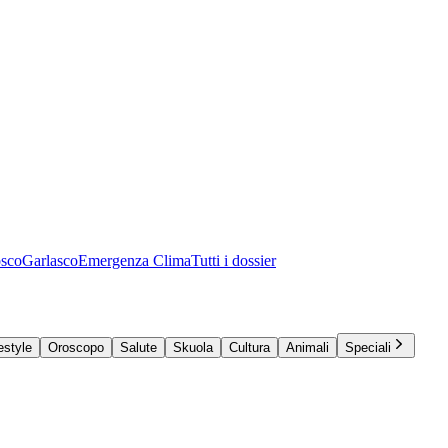
osco
Garlasco
Emergenza Clima
Tutti i dossier
estyle
Oroscopo
Salute
Skuola
Cultura
Animali
Speciali