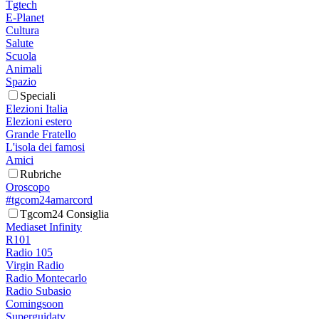
Tgtech
E-Planet
Cultura
Salute
Scuola
Animali
Spazio
Speciali
Elezioni Italia
Elezioni estero
Grande Fratello
L'isola dei famosi
Amici
Rubriche
Oroscopo
#tgcom24amarcord
Tgcom24 Consiglia
Mediaset Infinity
R101
Radio 105
Virgin Radio
Radio Montecarlo
Radio Subasio
Comingsoon
Superguidatv