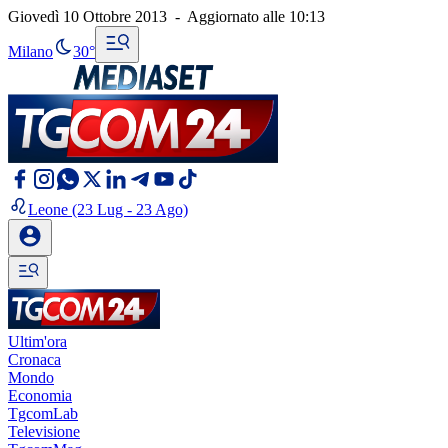
Giovedì 10 Ottobre 2013
-
Aggiornato alle
10:13
Milano
30°
Leone
(23 Lug - 23 Ago)
Ultim'ora
Cronaca
Mondo
Economia
TgcomLab
Televisione