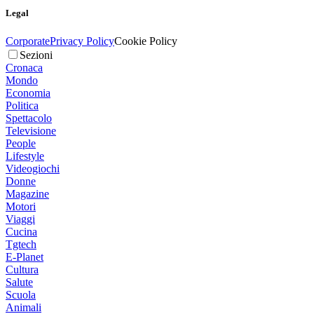
Legal
Corporate
Privacy Policy
Cookie Policy
Sezioni
Cronaca
Mondo
Economia
Politica
Spettacolo
Televisione
People
Lifestyle
Videogiochi
Donne
Magazine
Motori
Viaggi
Cucina
Tgtech
E-Planet
Cultura
Salute
Scuola
Animali