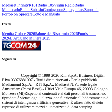
Mediaset Infinity
R101
Radio 105
Virgin Radio
Radio
Montecarlo
Radio Subasio
Comingsoon
Superguidatv
Zuppa di
Porro
Non Sprecare
Cotto e Mangiato
Eventi
Identità Golose 2026
Salone del Risparmio 2026
Fuorisalone
2026
L'Artigiano in Fiera 2025
Seguici su
Copyright © 1999-
2026
RTI S.p.A. Business Digital -
P.Iva 03976881007 - Tutti i diritti riservati - Per la pubblicità
Mediamond S.p.A. - RTI S.p.A., Mediaset N.V., sede legale
Amsterdam (Paesi Bassi) - Uffici Viale Europa 46, 20093 Cologno
Monzese (MI)
Rispetto ai contenuti e ai dati personali trasmessi e/o
riprodotti è vietata ogni utilizzazione funzionale all’addestramento di
sistemi di intelligenza artificiale generativa. È altresì fatto divieto
espresso di utilizzare mezzi automatizzati di data scraping.