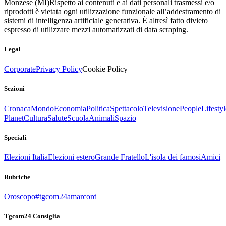
Monzese (MI)
Rispetto ai contenuti e ai dati personali trasmessi e/o
riprodotti è vietata ogni utilizzazione funzionale all’addestramento di
sistemi di intelligenza artificiale generativa. È altresì fatto divieto
espresso di utilizzare mezzi automatizzati di data scraping.
Legal
Corporate
Privacy Policy
Cookie Policy
Sezioni
Cronaca
Mondo
Economia
Politica
Spettacolo
Televisione
People
Lifestyl
Planet
Cultura
Salute
Scuola
Animali
Spazio
Speciali
Elezioni Italia
Elezioni estero
Grande Fratello
L'isola dei famosi
Amici
Rubriche
Oroscopo
#tgcom24amarcord
Tgcom24 Consiglia