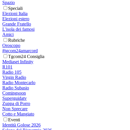
Spazio
Speciali
Elezioni Italia
Elezioni estero
Grande Fratello
L'isola dei famosi
Amici
Rubriche
Oroscopo
#tgcom24amarcord
Tgcom24 Consiglia
Mediaset Infinity
R101
Radio 105
Virgin Radio
Radio Montecarlo
Radio Subasio
Comingsoon
Superguidatv
Zuppa di Porro
Non Sprecare
Cotto e Mangiato
Eventi
Identità Golose 2026