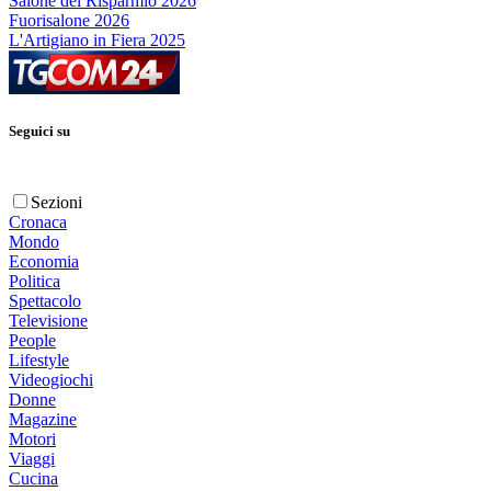
Salone del Risparmio 2026
Fuorisalone 2026
L'Artigiano in Fiera 2025
Seguici su
Sezioni
Cronaca
Mondo
Economia
Politica
Spettacolo
Televisione
People
Lifestyle
Videogiochi
Donne
Magazine
Motori
Viaggi
Cucina