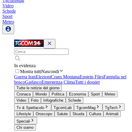
TgcomMag
Video
Schede
Sport
Meteo
In evidenza
Mostra tutti
Nascondi
Guerra Iran
Elezioni
Crans Montana
Epstein Files
Famiglia nel
bosco
Garlasco
Emergenza Clima
Tutti i dossier
Tutte le notizie del giorno
Cronaca
Mondo
Politica
Economia
Sport
Meteo
Video
Foto
Infografiche
Schede
Tv & Spettacolo
TgcomLab
TgcomMag
TgTech
Lifestyle
Oroscopo
Salute
Skuola
Cultura
Animali
Speciali
Chi siamo