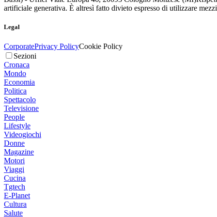
artificiale generativa. È altresì fatto divieto espresso di utilizzare mez
Legal
Corporate
Privacy Policy
Cookie Policy
Sezioni
Cronaca
Mondo
Economia
Politica
Spettacolo
Televisione
People
Lifestyle
Videogiochi
Donne
Magazine
Motori
Viaggi
Cucina
Tgtech
E-Planet
Cultura
Salute