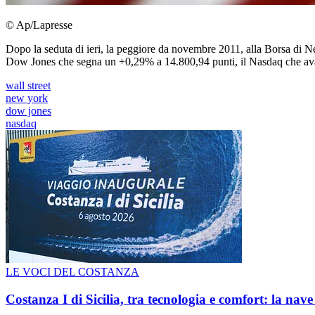
© Ap/Lapresse
Dopo la seduta di ieri, la peggiore da novembre 2011, alla Borsa di New 
Dow Jones che segna un +0,29% a 14.800,94 punti, il Nasdaq che ava
wall street
new york
dow jones
nasdaq
LE VOCI DEL COSTANZA
Costanza I di Sicilia, tra tecnologia e comfort: la nav