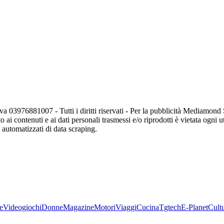
va 03976881007 - Tutti i diritti riservati - Per la pubblicità Mediamon
o ai contenuti e ai dati personali trasmessi e/o riprodotti è vietata ogni 
zi automatizzati di data scraping.
e
Videogiochi
Donne
Magazine
Motori
Viaggi
Cucina
Tgtech
E-Planet
Cult