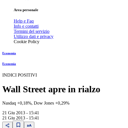
Area personale
Help e Faq
Info e contatti
Termini del servizio
Utilizzo dati e privacy
Cookie Policy
Economia
Economia
INDICI POSITIVI
Wall Street apre in rialzo
Nasdaq +0,18%, Dow Jones +0,29%
21 Giu 2013 - 15:41
21 Giu 2013 - 15:41