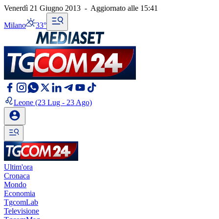
Venerdì 21 Giugno 2013
-
Aggiornato alle
15:41
Milano
33°
Leone
(23 Lug - 23 Ago)
Ultim'ora
Cronaca
Mondo
Economia
TgcomLab
Televisione