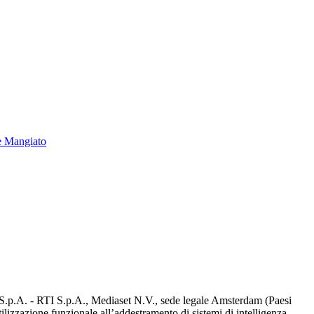
e Mangiato
d S.p.A. - RTI S.p.A., Mediaset N.V., sede legale Amsterdam (Paesi
utilizzazione funzionale all’addestramento di sistemi di intelligenza