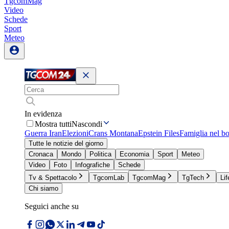
TgcomMag
Video
Schede
Sport
Meteo
In evidenza
Mostra tutti
Nascondi
Guerra Iran
Elezioni
Crans Montana
Epstein Files
Famiglia nel b
Tutte le notizie del giorno
Cronaca
Mondo
Politica
Economia
Sport
Meteo
Video
Foto
Infografiche
Schede
Tv & Spettacolo
TgcomLab
TgcomMag
TgTech
Lif
Chi siamo
Seguici anche su