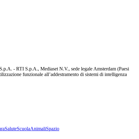
d S.p.A. - RTI S.p.A., Mediaset N.V., sede legale Amsterdam (Paesi
utilizzazione funzionale all’addestramento di sistemi di intelligenza
ura
Salute
Scuola
Animali
Spazio