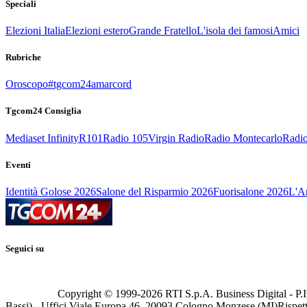
Speciali
Elezioni Italia
Elezioni estero
Grande Fratello
L'isola dei famosi
Amici
Rubriche
Oroscopo
#tgcom24amarcord
Tgcom24 Consiglia
Mediaset Infinity
R101
Radio 105
Virgin Radio
Radio Montecarlo
Radio
Eventi
Identità Golose 2026
Salone del Risparmio 2026
Fuorisalone 2026
L'Ar
Seguici su
Copyright © 1999-
2026
RTI S.p.A. Business Digital - P.I
Bassi) - Uffici Viale Europa 46, 20093 Cologno Monzese (MI)
Rispett