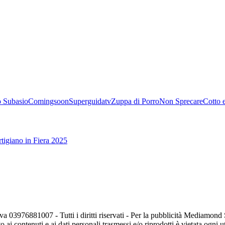
 Subasio
Comingsoon
Superguidatv
Zuppa di Porro
Non Sprecare
Cotto 
tigiano in Fiera 2025
va 03976881007 - Tutti i diritti riservati - Per la pubblicità Mediamon
o ai contenuti e ai dati personali trasmessi e/o riprodotti è vietata ogni 