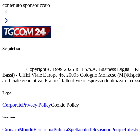
contenuto sponsorizzato
Seguici su
Copyright © 1999-
2026
RTI S.p.A. Business Digital - P.I
Bassi) - Uffici Viale Europa 46, 20093 Cologno Monzese (MI)
Rispett
artificiale generativa. È altresì fatto divieto espresso di utilizzare mez
Legal
Corporate
Privacy Policy
Cookie Policy
Sezioni
Cronaca
Mondo
Economia
Politica
Spettacolo
Televisione
People
Lifestyl