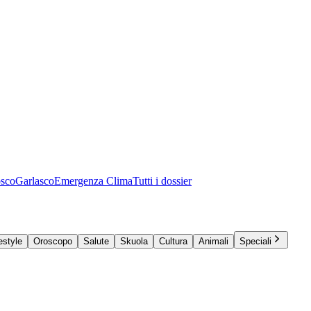
osco
Garlasco
Emergenza Clima
Tutti i dossier
estyle
Oroscopo
Salute
Skuola
Cultura
Animali
Speciali