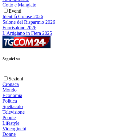
Cotto e Mangiato
Eventi
Identità Golose 2026
Salone del Risparmio 2026
Fuorisalone 2026
L'Artigiano in Fiera 2025
Seguici su
Sezioni
Cronaca
Mondo
Economia
Politica
Spettacolo
Televisione
People
Lifestyle
Videogiochi
Donne