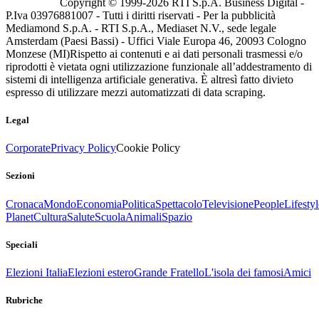
Copyright © 1999-
2026
RTI S.p.A. Business Digital -
P.Iva 03976881007 - Tutti i diritti riservati - Per la pubblicità
Mediamond S.p.A. - RTI S.p.A., Mediaset N.V., sede legale
Amsterdam (Paesi Bassi) - Uffici Viale Europa 46, 20093 Cologno
Monzese (MI)
Rispetto ai contenuti e ai dati personali trasmessi e/o
riprodotti è vietata ogni utilizzazione funzionale all’addestramento di
sistemi di intelligenza artificiale generativa. È altresì fatto divieto
espresso di utilizzare mezzi automatizzati di data scraping.
Legal
Corporate
Privacy Policy
Cookie Policy
Sezioni
Cronaca
Mondo
Economia
Politica
Spettacolo
Televisione
People
Lifestyl
Planet
Cultura
Salute
Scuola
Animali
Spazio
Speciali
Elezioni Italia
Elezioni estero
Grande Fratello
L'isola dei famosi
Amici
Rubriche