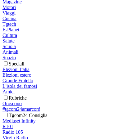
Magazine
Motori
Viaggi
Cucina
Tgtech
E-Planet
Cultura
Salute
Scuola
Animali
Spazio
Speciali
Elezioni Italia
Elezioni estero
Grande Fratello
L'isola dei famosi
Amici
Rubriche
Oroscopo
#tgcom24amarcord
Tgcom24 Consiglia
Mediaset Infinity
R101
Radio 105
Virgin Radio