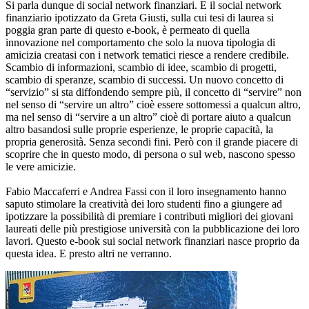
Si parla dunque di social network finanziari. E il social network
finanziario ipotizzato da Greta Giusti, sulla cui tesi di laurea si
poggia gran parte di questo e-book, è permeato di quella
innovazione nel comportamento che solo la nuova tipologia di
amicizia creatasi con i network tematici riesce a rendere credibile.
Scambio di informazioni, scambio di idee, scambio di progetti,
scambio di speranze, scambio di successi. Un nuovo concetto di
“servizio” si sta diffondendo sempre più, il concetto di “servire” non
nel senso di “servire un altro” cioè essere sottomessi a qualcun altro,
ma nel senso di “servire a un altro” cioè di portare aiuto a qualcun
altro basandosi sulle proprie esperienze, le proprie capacità, la
propria generosità. Senza secondi fini. Però con il grande piacere di
scoprire che in questo modo, di persona o sul web, nascono spesso
le vere amicizie.
Fabio Maccaferri e Andrea Fassi con il loro insegnamento hanno
saputo stimolare la creatività dei loro studenti fino a giungere ad
ipotizzare la possibilità di premiare i contributi migliori dei giovani
laureati delle più prestigiose università con la pubblicazione dei loro
lavori. Questo e-book sui social network finanziari nasce proprio da
questa idea. E presto altri ne verranno.