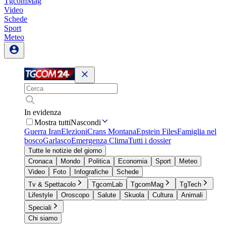
TgcomMag
Video
Schede
Sport
Meteo
In evidenza
Mostra tutti
Nascondi
Guerra Iran
Elezioni
Crans Montana
Epstein Files
Famiglia nel
bosco
Garlasco
Emergenza Clima
Tutti i dossier
Tutte le notizie del giorno
Cronaca
Mondo
Politica
Economia
Sport
Meteo
Video
Foto
Infografiche
Schede
Tv & Spettacolo
TgcomLab
TgcomMag
TgTech
Lifestyle
Oroscopo
Salute
Skuola
Cultura
Animali
Speciali
Chi siamo