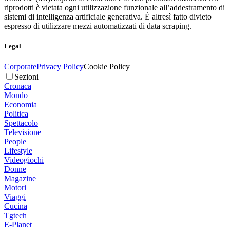
riprodotti è vietata ogni utilizzazione funzionale all’addestramento di
sistemi di intelligenza artificiale generativa. È altresì fatto divieto
espresso di utilizzare mezzi automatizzati di data scraping.
Legal
Corporate
Privacy Policy
Cookie Policy
Sezioni
Cronaca
Mondo
Economia
Politica
Spettacolo
Televisione
People
Lifestyle
Videogiochi
Donne
Magazine
Motori
Viaggi
Cucina
Tgtech
E-Planet