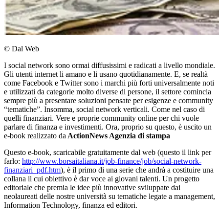
© Dal Web
I social network sono ormai diffusissimi e radicati a livello mondiale.
Gli utenti internet li amano e li usano quotidianamente. E, se realtà
come Facebook e Twitter sono i marchi più forti universalmente noti
e utilizzati da categorie molto diverse di persone, il settore comincia
sempre più a presentare soluzioni pensate per esigenze e community
“tematiche”. Insomma, social network verticali. Come nel caso di
quelli finanziari. Vere e proprie community online per chi vuole
parlare di finanza e investimenti. Ora, proprio su questo, è uscito un
e-book realizzato da
ActionNews Agenzia di stampa
Questo e-book, scaricabile gratuitamente dal web (questo il link per
farlo:
http://www.borsaitaliana.it/job-finance/job/social-network-
finanziari_pdf.htm
), è il primo di una serie che andrà a costituire una
collana il cui obiettivo è dar voce ai giovani talenti. Un progetto
editoriale che premia le idee più innovative sviluppate dai
neolaureati delle nostre università su tematiche legate a management,
Information Technology, finanza ed editori.