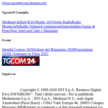
Oroscopo
#tgcom24amarcord
Tgcom24 Consiglia
Mediaset Infinity
R101
Radio 105
Virgin Radio
Radio
Montecarlo
Radio Subasio
Comingsoon
Superguidatv
Zuppa di
Porro
Non Sprecare
Cotto e Mangiato
Eventi
Identità Golose 2026
Salone del Risparmio 2026
Fuorisalone
2026
L'Artigiano in Fiera 2025
Seguici su
Copyright © 1999-
2026
RTI S.p.A. Business Digital -
P.Iva 03976881007 - Tutti i diritti riservati - Per la pubblicità
Mediamond S.p.A. - RTI S.p.A., Mediaset N.V., sede legale
Amsterdam (Paesi Bassi) - Uffici Viale Europa 46, 20093 Cologno
Monzese (MI)
Rispetto ai contenuti e ai dati personali trasmessi e/o