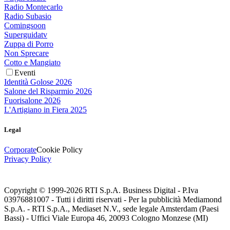
Radio Montecarlo
Radio Subasio
Comingsoon
Superguidatv
Zuppa di Porro
Non Sprecare
Cotto e Mangiato
Eventi
Identità Golose 2026
Salone del Risparmio 2026
Fuorisalone 2026
L'Artigiano in Fiera 2025
Legal
Corporate
Cookie Policy
Privacy Policy
Copyright © 1999-
2026
RTI S.p.A. Business Digital - P.Iva
03976881007 - Tutti i diritti riservati - Per la pubblicità Mediamond
S.p.A. - RTI S.p.A., Mediaset N.V., sede legale Amsterdam (Paesi
Bassi) - Uffici Viale Europa 46, 20093 Cologno Monzese (MI)