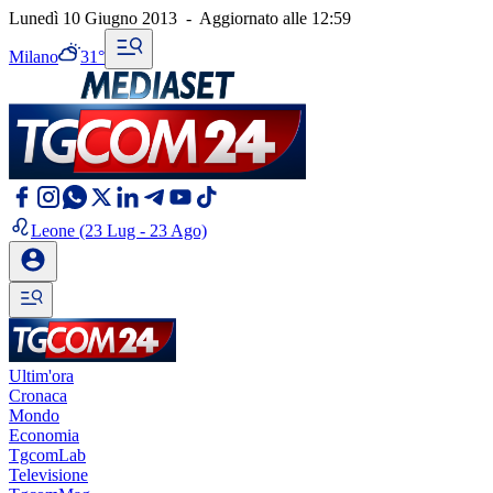
Lunedì 10 Giugno 2013
-
Aggiornato alle
12:59
Milano
31°
Leone
(23 Lug - 23 Ago)
Ultim'ora
Cronaca
Mondo
Economia
TgcomLab
Televisione