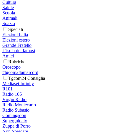
Cultura
Salute
Scuola
Animali
Spazio
Speciali
Elezioni Italia
Elezioni estero
Grande Fratello
L'isola dei famosi
Amici
Rubriche
Oroscopo
#tgcom24amarcord
Tgcom24 Consiglia
Mediaset Infinity
R101
Radio 105
Virgin Radio
Radio Montecarlo
Radio Subasio
Comingsoon
Superguidatv
Zuppa di Porro
Non Sprecare