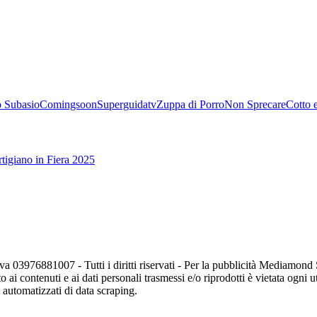
 Subasio
Comingsoon
Superguidatv
Zuppa di Porro
Non Sprecare
Cotto 
tigiano in Fiera 2025
va 03976881007 - Tutti i diritti riservati - Per la pubblicità Mediamon
o ai contenuti e ai dati personali trasmessi e/o riprodotti è vietata ogni 
zi automatizzati di data scraping.