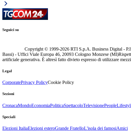
Seguici su
Copyright © 1999-
2026
RTI S.p.A. Business Digital - P.I
Bassi) - Uffici Viale Europa 46, 20093 Cologno Monzese (MI)
Rispett
artificiale generativa. È altresì fatto divieto espresso di utilizzare mez
Legal
Corporate
Privacy Policy
Cookie Policy
Sezioni
Cronaca
Mondo
Economia
Politica
Spettacolo
Televisione
People
Lifestyl
Speciali
Elezioni Italia
Elezioni estero
Grande Fratello
L'isola dei famosi
Amici