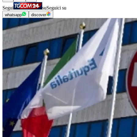
Segui
su
Seguici su
whatsapp
discover