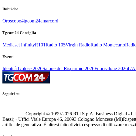
Rubriche
Oroscopo
#tgcom24amarcord
Tgcom24 Consiglia
Mediaset Infinity
R101
Radio 105
Virgin Radio
Radio Montecarlo
Radio
Eventi
Identità Golose 2026
Salone del Risparmio 2026
Fuorisalone 2026
L'Ar
Seguici su
Copyright © 1999-
2026
RTI S.p.A. Business Digital - P.I
Bassi) - Uffici Viale Europa 46, 20093 Cologno Monzese (MI)
Rispett
artificiale generativa. È altresì fatto divieto espresso di utilizzare mez