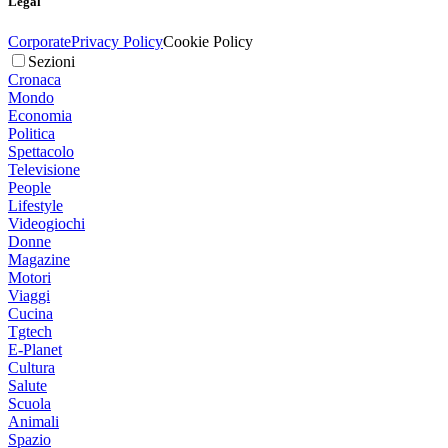
Legal
Corporate
Privacy Policy
Cookie Policy
Sezioni
Cronaca
Mondo
Economia
Politica
Spettacolo
Televisione
People
Lifestyle
Videogiochi
Donne
Magazine
Motori
Viaggi
Cucina
Tgtech
E-Planet
Cultura
Salute
Scuola
Animali
Spazio