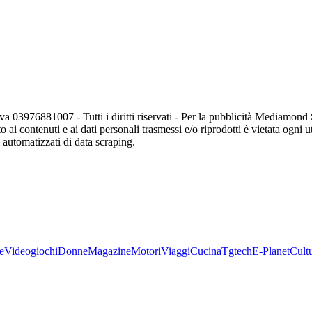
va 03976881007 - Tutti i diritti riservati - Per la pubblicità Mediamon
o ai contenuti e ai dati personali trasmessi e/o riprodotti è vietata ogni 
zi automatizzati di data scraping.
e
Videogiochi
Donne
Magazine
Motori
Viaggi
Cucina
Tgtech
E-Planet
Cult