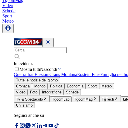
TgcomMag
Video
Schede
Sport
Meteo
In evidenza
Mostra tutti
Nascondi
Guerra Iran
Elezioni
Crans Montana
Epstein Files
Famiglia nel b
Tutte le notizie del giorno
Cronaca
Mondo
Politica
Economia
Sport
Meteo
Video
Foto
Infografiche
Schede
Tv & Spettacolo
TgcomLab
TgcomMag
TgTech
Lif
Chi siamo
Seguici anche su