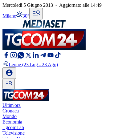
Mercoledì 5 Giugno 2013
-
Aggiornato alle
14:49
Milano
30°
Leone
(23 Lug - 23 Ago)
Ultim'ora
Cronaca
Mondo
Economia
TgcomLab
Televisione