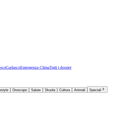
osco
Garlasco
Emergenza Clima
Tutti i dossier
estyle
Oroscopo
Salute
Skuola
Cultura
Animali
Speciali