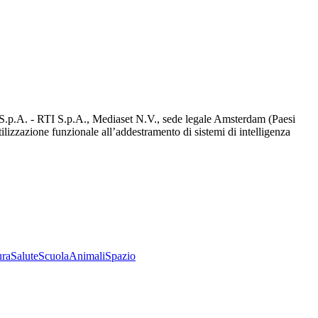
d S.p.A. - RTI S.p.A., Mediaset N.V., sede legale Amsterdam (Paesi
utilizzazione funzionale all’addestramento di sistemi di intelligenza
ura
Salute
Scuola
Animali
Spazio