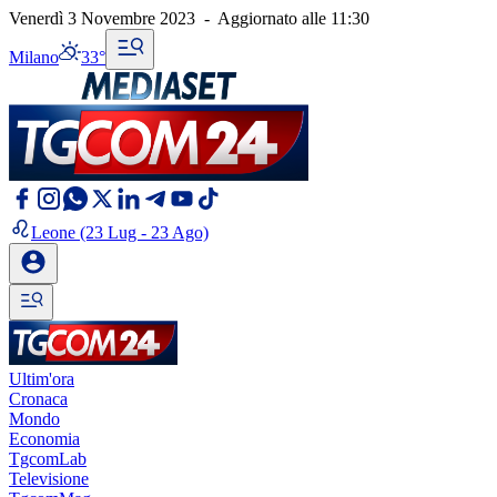
Venerdì 3 Novembre 2023
-
Aggiornato alle
11:30
Milano
33°
Leone
(23 Lug - 23 Ago)
Ultim'ora
Cronaca
Mondo
Economia
TgcomLab
Televisione