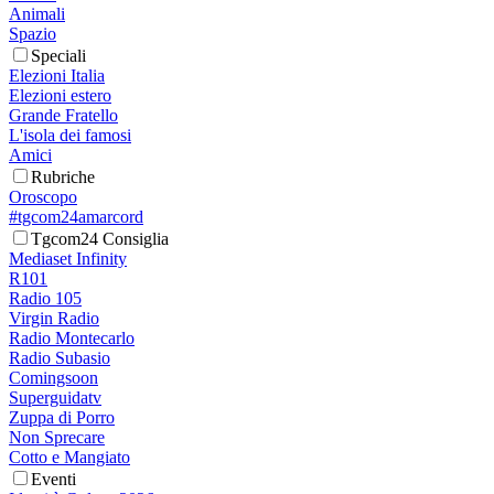
Animali
Spazio
Speciali
Elezioni Italia
Elezioni estero
Grande Fratello
L'isola dei famosi
Amici
Rubriche
Oroscopo
#tgcom24amarcord
Tgcom24 Consiglia
Mediaset Infinity
R101
Radio 105
Virgin Radio
Radio Montecarlo
Radio Subasio
Comingsoon
Superguidatv
Zuppa di Porro
Non Sprecare
Cotto e Mangiato
Eventi