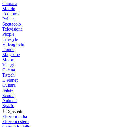
Cronaca
Mondo
Economia
Politica
Spettacolo
Televisione
People
Lifestyle
Videogiochi
Donne
Magazine
Motori
Viaggi
Cucina
Tgtech
E-Planet
Cultura
Salute
Scuola
Animali
Spazio
Speciali
Elezioni Italia
Elezioni estero
Grande Fratello