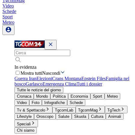
TgcomMag
Video
Schede
Sport
Meteo
In evidenza
Mostra tutti
Nascondi
Guerra Iran
Elezioni
Crans Montana
Epstein Files
Famiglia nel
bosco
Garlasco
Emergenza Clima
Tutti i dossier
Tutte le notizie del giorno
Cronaca
Mondo
Politica
Economia
Sport
Meteo
Video
Foto
Infografiche
Schede
Tv & Spettacolo
TgcomLab
TgcomMag
TgTech
Lifestyle
Oroscopo
Salute
Skuola
Cultura
Animali
Speciali
Chi siamo