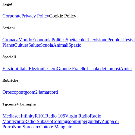
Legal
Corporate
Privacy Policy
Cookie Policy
Sezioni
Cronaca
Mondo
Economia
Politica
Spettacolo
Televisione
People
Lifestyl
Planet
Cultura
Salute
Scuola
Animali
Spazio
Speciali
Elezioni Italia
Elezioni estero
Grande Fratello
L'isola dei famosi
Amici
Rubriche
Oroscopo
#tgcom24amarcord
Tgcom24 Consiglia
Mediaset Infinity
R101
Radio 105
Virgin Radio
Radio
Montecarlo
Radio Subasio
Comingsoon
Superguidatv
Zuppa di
Porro
Non Sprecare
Cotto e Mangiato