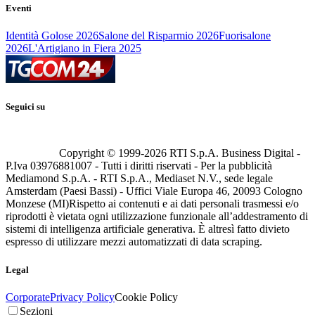
Eventi
Identità Golose 2026
Salone del Risparmio 2026
Fuorisalone
2026
L'Artigiano in Fiera 2025
Seguici su
Copyright © 1999-
2026
RTI S.p.A. Business Digital -
P.Iva 03976881007 - Tutti i diritti riservati - Per la pubblicità
Mediamond S.p.A. - RTI S.p.A., Mediaset N.V., sede legale
Amsterdam (Paesi Bassi) - Uffici Viale Europa 46, 20093 Cologno
Monzese (MI)
Rispetto ai contenuti e ai dati personali trasmessi e/o
riprodotti è vietata ogni utilizzazione funzionale all’addestramento di
sistemi di intelligenza artificiale generativa. È altresì fatto divieto
espresso di utilizzare mezzi automatizzati di data scraping.
Legal
Corporate
Privacy Policy
Cookie Policy
Sezioni