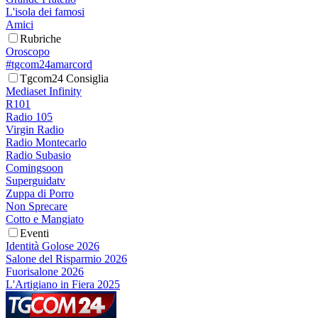
L'isola dei famosi
Amici
Rubriche
Oroscopo
#tgcom24amarcord
Tgcom24 Consiglia
Mediaset Infinity
R101
Radio 105
Virgin Radio
Radio Montecarlo
Radio Subasio
Comingsoon
Superguidatv
Zuppa di Porro
Non Sprecare
Cotto e Mangiato
Eventi
Identità Golose 2026
Salone del Risparmio 2026
Fuorisalone 2026
L'Artigiano in Fiera 2025