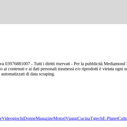
va 03976881007 - Tutti i diritti riservati - Per la pubblicità Mediamon
o ai contenuti e ai dati personali trasmessi e/o riprodotti è vietata ogni 
zi automatizzati di data scraping.
e
Videogiochi
Donne
Magazine
Motori
Viaggi
Cucina
Tgtech
E-Planet
Cult