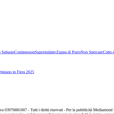
 Subasio
Comingsoon
Superguidatv
Zuppa di Porro
Non Sprecare
Cotto 
tigiano in Fiera 2025
va 03976881007 - Tutti i diritti riservati - Per la pubblicità Mediamon