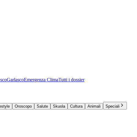
osco
Garlasco
Emergenza Clima
Tutti i dossier
estyle
Oroscopo
Salute
Skuola
Cultura
Animali
Speciali