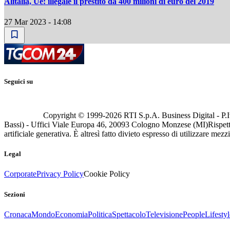
Alitalia, Ue: illegale il prestito da 400 milioni di euro del 2019
27 Mar 2023 - 14:08
Seguici su
Copyright © 1999-
2026
RTI S.p.A. Business Digital - P.I
Bassi) - Uffici Viale Europa 46, 20093 Cologno Monzese (MI)
Rispett
artificiale generativa. È altresì fatto divieto espresso di utilizzare mez
Legal
Corporate
Privacy Policy
Cookie Policy
Sezioni
Cronaca
Mondo
Economia
Politica
Spettacolo
Televisione
People
Lifestyl