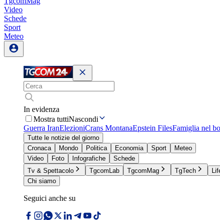
TgcomMag
Video
Schede
Sport
Meteo
In evidenza
Mostra tutti
Nascondi
Guerra Iran
Elezioni
Crans Montana
Epstein Files
Famiglia nel b
Tutte le notizie del giorno
Cronaca
Mondo
Politica
Economia
Sport
Meteo
Video
Foto
Infografiche
Schede
Tv & Spettacolo
TgcomLab
TgcomMag
TgTech
Lif
Chi siamo
Seguici anche su