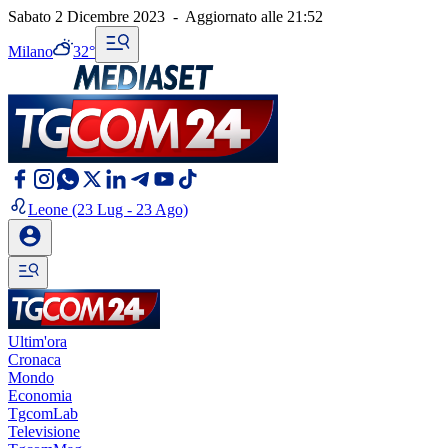
Sabato 2 Dicembre 2023
-
Aggiornato alle
21:52
Milano
32°
Leone
(23 Lug - 23 Ago)
Ultim'ora
Cronaca
Mondo
Economia
TgcomLab
Televisione