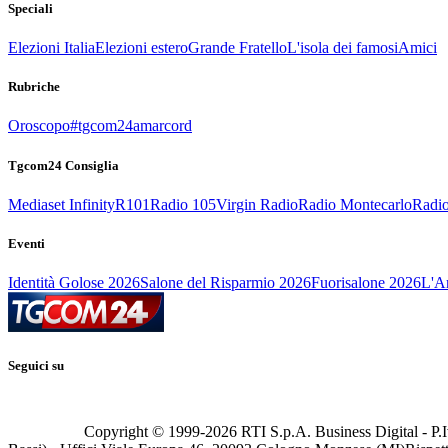
Speciali
Elezioni Italia
Elezioni estero
Grande Fratello
L'isola dei famosi
Amici
Rubriche
Oroscopo
#tgcom24amarcord
Tgcom24 Consiglia
Mediaset Infinity
R101
Radio 105
Virgin Radio
Radio Montecarlo
Radio
Eventi
Identità Golose 2026
Salone del Risparmio 2026
Fuorisalone 2026
L'Ar
Seguici su
Copyright © 1999-
2026
RTI S.p.A. Business Digital - P.I