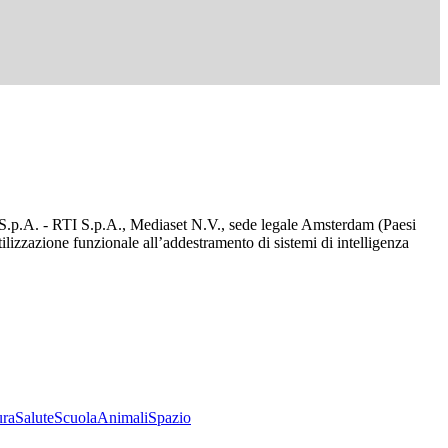
d S.p.A. - RTI S.p.A., Mediaset N.V., sede legale Amsterdam (Paesi
utilizzazione funzionale all’addestramento di sistemi di intelligenza
ura
Salute
Scuola
Animali
Spazio