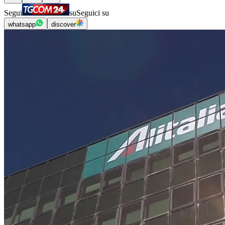
Segui
su
Seguici su
whatsapp
discover