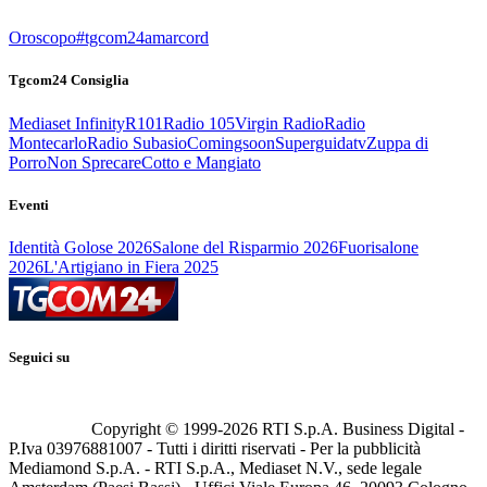
Oroscopo
#tgcom24amarcord
Tgcom24 Consiglia
Mediaset Infinity
R101
Radio 105
Virgin Radio
Radio
Montecarlo
Radio Subasio
Comingsoon
Superguidatv
Zuppa di
Porro
Non Sprecare
Cotto e Mangiato
Eventi
Identità Golose 2026
Salone del Risparmio 2026
Fuorisalone
2026
L'Artigiano in Fiera 2025
Seguici su
Copyright © 1999-
2026
RTI S.p.A. Business Digital -
P.Iva 03976881007 - Tutti i diritti riservati - Per la pubblicità
Mediamond S.p.A. - RTI S.p.A., Mediaset N.V., sede legale