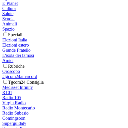
E-Planet
Cultura
Salute
Scuola
Animali
Spazio
Speciali
Elezioni Italia
Elezioni estero
Grande Fratello
L'isola dei famosi
Amici
Rubriche
Oroscopo
#tgcom24amarcord
Tgcom24 Consiglia
Mediaset Infinity
R101
Radio 105
Virgin Radio
Radio Montecarlo
Radio Subasio
Comingsoon
Superguidatv