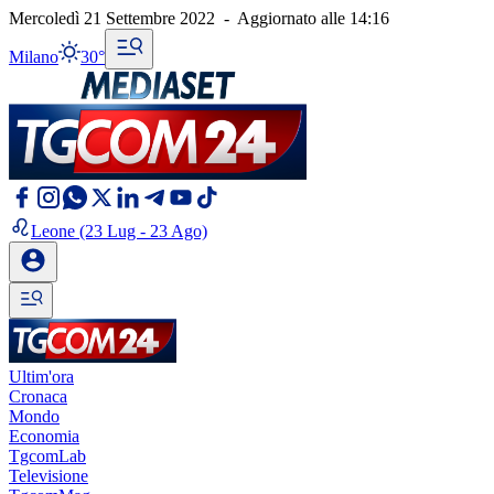
Mercoledì 21 Settembre 2022
-
Aggiornato alle
14:16
Milano
30°
Leone
(23 Lug - 23 Ago)
Ultim'ora
Cronaca
Mondo
Economia
TgcomLab
Televisione