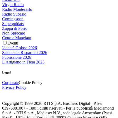
Virgin Radio
Radio Montecarlo
Radio Subasio
Comingsoon
Superguidatv
Zuppa di Porro
Non Sprecare
Cotto e Mangiato
Eventi
Identità Golose 2026
Salone del Risparmio 2026
Fuorisalone 2026
L'Artigiano in Fiera 2025
Legal
Corporate
Cookie Policy
Privacy Policy
Copyright © 1999-
2026
RTI S.p.A. Business Digital - P.Iva
03976881007 - Tutti i diritti riservati - Per la pubblicità Mediamond
S.p.A. - RTI S.p.A., Mediaset N.V., sede legale Amsterdam (Paesi
Bassi) - Uffici Viale Europa 46, 20093 Cologno Monzese (MI)