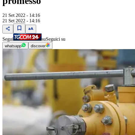
promesso"
21 Set 2022 - 14:16
21 Set 2022 - 14:16
Segui
su
Seguici su
whatsapp
discover