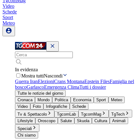
TgcomMag
Video
Schede
Sport
Meteo
In evidenza
Mostra tutti
Nascondi
Guerra Iran
Elezioni
Crans Montana
Epstein Files
Famiglia nel
bosco
Garlasco
Emergenza Clima
Tutti i dossier
Tutte le notizie del giorno
Cronaca
Mondo
Politica
Economia
Sport
Meteo
Video
Foto
Infografiche
Schede
Tv & Spettacolo
TgcomLab
TgcomMag
TgTech
Lifestyle
Oroscopo
Salute
Skuola
Cultura
Animali
Speciali
Chi siamo