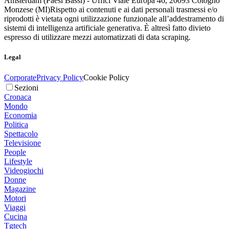
Amsterdam (Paesi Bassi) - Uffici Viale Europa 46, 20093 Cologno
Monzese (MI)
Rispetto ai contenuti e ai dati personali trasmessi e/o
riprodotti è vietata ogni utilizzazione funzionale all’addestramento di
sistemi di intelligenza artificiale generativa. È altresì fatto divieto
espresso di utilizzare mezzi automatizzati di data scraping.
Legal
Corporate
Privacy Policy
Cookie Policy
Sezioni
Cronaca
Mondo
Economia
Politica
Spettacolo
Televisione
People
Lifestyle
Videogiochi
Donne
Magazine
Motori
Viaggi
Cucina
Tgtech