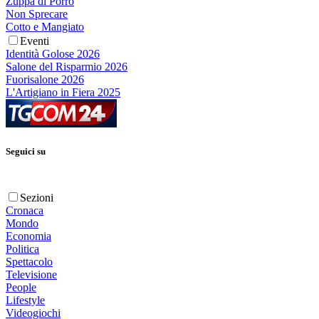
Zuppa di Porro
Non Sprecare
Cotto e Mangiato
Eventi
Identità Golose 2026
Salone del Risparmio 2026
Fuorisalone 2026
L'Artigiano in Fiera 2025
Seguici su
Sezioni
Cronaca
Mondo
Economia
Politica
Spettacolo
Televisione
People
Lifestyle
Videogiochi