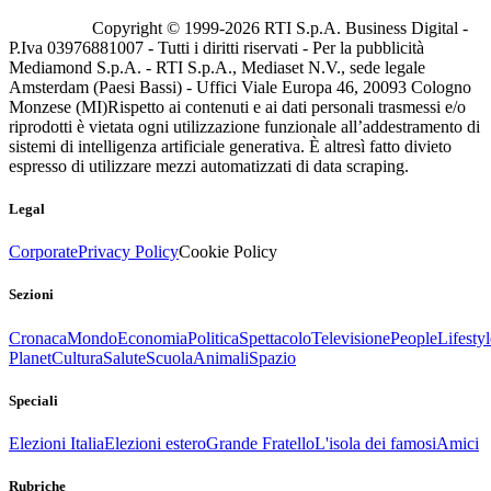
Copyright © 1999-
2026
RTI S.p.A. Business Digital -
P.Iva 03976881007 - Tutti i diritti riservati - Per la pubblicità
Mediamond S.p.A. - RTI S.p.A., Mediaset N.V., sede legale
Amsterdam (Paesi Bassi) - Uffici Viale Europa 46, 20093 Cologno
Monzese (MI)
Rispetto ai contenuti e ai dati personali trasmessi e/o
riprodotti è vietata ogni utilizzazione funzionale all’addestramento di
sistemi di intelligenza artificiale generativa. È altresì fatto divieto
espresso di utilizzare mezzi automatizzati di data scraping.
Legal
Corporate
Privacy Policy
Cookie Policy
Sezioni
Cronaca
Mondo
Economia
Politica
Spettacolo
Televisione
People
Lifestyl
Planet
Cultura
Salute
Scuola
Animali
Spazio
Speciali
Elezioni Italia
Elezioni estero
Grande Fratello
L'isola dei famosi
Amici
Rubriche