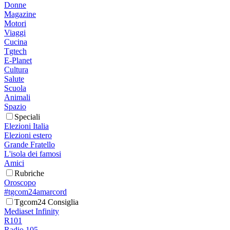
Donne
Magazine
Motori
Viaggi
Cucina
Tgtech
E-Planet
Cultura
Salute
Scuola
Animali
Spazio
Speciali
Elezioni Italia
Elezioni estero
Grande Fratello
L'isola dei famosi
Amici
Rubriche
Oroscopo
#tgcom24amarcord
Tgcom24 Consiglia
Mediaset Infinity
R101
Radio 105