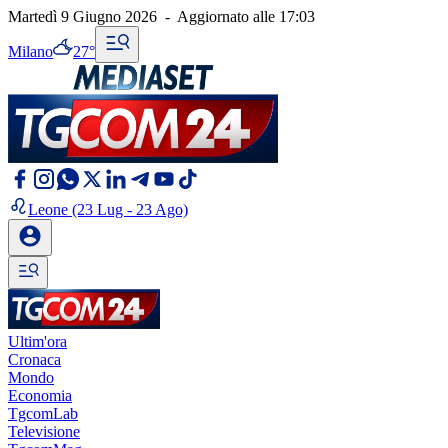
Martedì 9 Giugno 2026
-
Aggiornato alle
17:03
Milano
27°
Leone
(23 Lug - 23 Ago)
Ultim'ora
Cronaca
Mondo
Economia
TgcomLab
Televisione