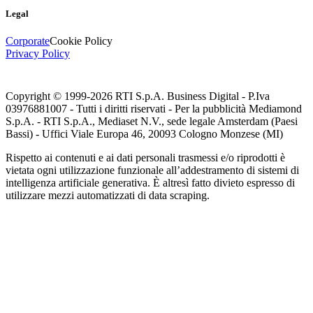
Legal
Corporate
Cookie Policy
Privacy Policy
Copyright © 1999-
2026
RTI S.p.A. Business Digital - P.Iva
03976881007 - Tutti i diritti riservati - Per la pubblicità Mediamond
S.p.A. - RTI S.p.A., Mediaset N.V., sede legale Amsterdam (Paesi
Bassi) - Uffici Viale Europa 46, 20093 Cologno Monzese (MI)
Rispetto ai contenuti e ai dati personali trasmessi e/o riprodotti è
vietata ogni utilizzazione funzionale all’addestramento di sistemi di
intelligenza artificiale generativa. È altresì fatto divieto espresso di
utilizzare mezzi automatizzati di data scraping.