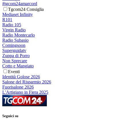
#tgcom24amarcord
Tgcom24 Consiglia
Mediaset Infinity
R101
Radio 105
Virgin Radio
Radio Montecarlo
Radio Subasio
Comingsoon
Superguidatv
Zuppa di Porro
Non Sprecare
Cotto e Mangiato
Eventi
Identità Golose 2026
Salone del Risparmio 2026
Fuorisalone 2026
L'Artigiano in Fiera 2025
Seguici su