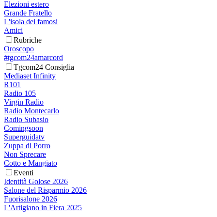
Elezioni estero
Grande Fratello
L'isola dei famosi
Amici
Rubriche
Oroscopo
#tgcom24amarcord
Tgcom24 Consiglia
Mediaset Infinity
R101
Radio 105
Virgin Radio
Radio Montecarlo
Radio Subasio
Comingsoon
Superguidatv
Zuppa di Porro
Non Sprecare
Cotto e Mangiato
Eventi
Identità Golose 2026
Salone del Risparmio 2026
Fuorisalone 2026
L'Artigiano in Fiera 2025