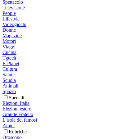
Spettacolo
Televisione
People
Lifestyle
Videogiochi
Donne
Magazine
Motori
Viaggi
Cucina
Tgtech
E-Planet
Cultura
Salute
Scuola
Animali
Spazio
Speciali
Elezioni Italia
Elezioni estero
Grande Fratello
L'isola dei famosi
Amici
Rubriche
Oroscopo