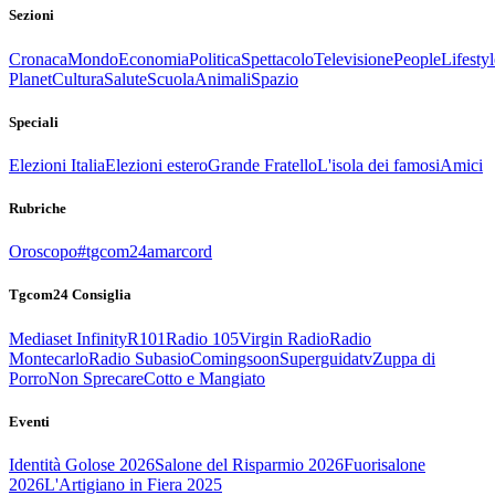
Sezioni
Cronaca
Mondo
Economia
Politica
Spettacolo
Televisione
People
Lifestyl
Planet
Cultura
Salute
Scuola
Animali
Spazio
Speciali
Elezioni Italia
Elezioni estero
Grande Fratello
L'isola dei famosi
Amici
Rubriche
Oroscopo
#tgcom24amarcord
Tgcom24 Consiglia
Mediaset Infinity
R101
Radio 105
Virgin Radio
Radio
Montecarlo
Radio Subasio
Comingsoon
Superguidatv
Zuppa di
Porro
Non Sprecare
Cotto e Mangiato
Eventi
Identità Golose 2026
Salone del Risparmio 2026
Fuorisalone
2026
L'Artigiano in Fiera 2025