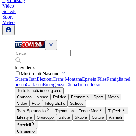
TgcomMag
Video
Schede
Sport
Meteo
In evidenza
Mostra tutti
Nascondi
Guerra Iran
Elezioni
Crans Montana
Epstein Files
Famiglia nel
bosco
Garlasco
Emergenza Clima
Tutti i dossier
Tutte le notizie del giorno
Cronaca
Mondo
Politica
Economia
Sport
Meteo
Video
Foto
Infografiche
Schede
Tv & Spettacolo
TgcomLab
TgcomMag
TgTech
Lifestyle
Oroscopo
Salute
Skuola
Cultura
Animali
Speciali
Chi siamo