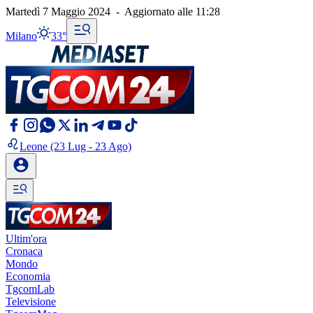
Martedì 7 Maggio 2024
-
Aggiornato alle
11:28
Milano
33°
Leone
(23 Lug - 23 Ago)
Ultim'ora
Cronaca
Mondo
Economia
TgcomLab
Televisione