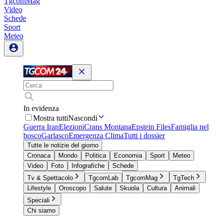
TgcomMag
Video
Schede
Sport
Meteo
In evidenza
Mostra tutti
Nascondi
Guerra Iran
Elezioni
Crans Montana
Epstein Files
Famiglia nel
bosco
Garlasco
Emergenza Clima
Tutti i dossier
Tutte le notizie del giorno
Cronaca
Mondo
Politica
Economia
Sport
Meteo
Video
Foto
Infografiche
Schede
Tv & Spettacolo
TgcomLab
TgcomMag
TgTech
Lifestyle
Oroscopo
Salute
Skuola
Cultura
Animali
Speciali
Chi siamo