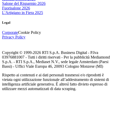
Salone del Risparmio 2026
Fuorisalone 2026
L'Artigiano in Fiera 2025
Legal
Corporate
Cookie Policy
Privacy Policy
Copyright © 1999-
2026
RTI S.p.A. Business Digital - P.Iva
03976881007 - Tutti i diritti riservati - Per la pubblicità Mediamond
S.p.A. - RTI S.p.A., Mediaset N.V., sede legale Amsterdam (Paesi
Bassi) - Uffici Viale Europa 46, 20093 Cologno Monzese (MI)
Rispetto ai contenuti e ai dati personali trasmessi e/o riprodotti è
vietata ogni utilizzazione funzionale all’addestramento di sistemi di
intelligenza artificiale generativa. È altresì fatto divieto espresso di
utilizzare mezzi automatizzati di data scraping.