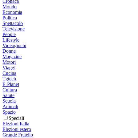
Cronaca
Mondo
Economia
Politica
Spettacolo
Televisione
People
Lifestyle
Videogiochi
Donne
Magazine
Motori
Viaggi
Cucina
Tgtech
E-Planet
Cultura
Salute
Scuola
Animali
Spazio
Speciali
Elezioni Italia
Elezioni estero
Grande Fratello