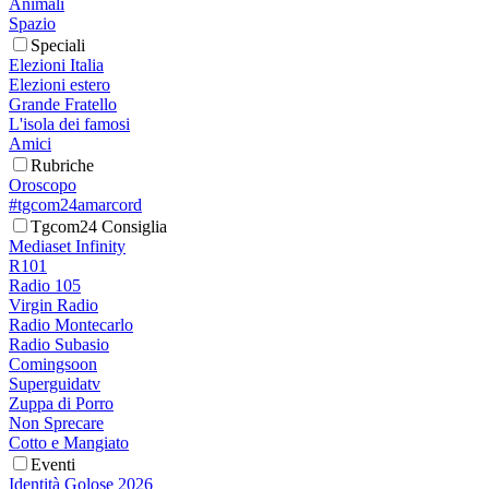
Animali
Spazio
Speciali
Elezioni Italia
Elezioni estero
Grande Fratello
L'isola dei famosi
Amici
Rubriche
Oroscopo
#tgcom24amarcord
Tgcom24 Consiglia
Mediaset Infinity
R101
Radio 105
Virgin Radio
Radio Montecarlo
Radio Subasio
Comingsoon
Superguidatv
Zuppa di Porro
Non Sprecare
Cotto e Mangiato
Eventi
Identità Golose 2026