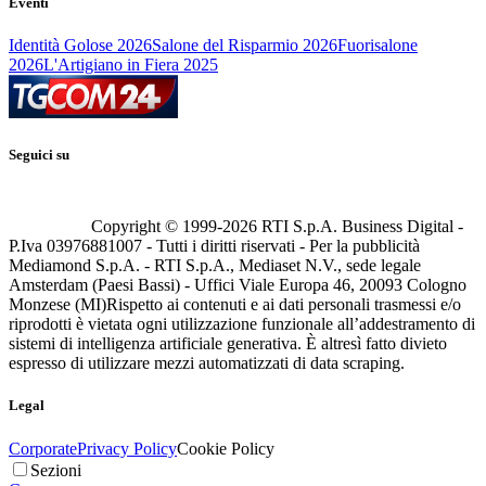
Eventi
Identità Golose 2026
Salone del Risparmio 2026
Fuorisalone
2026
L'Artigiano in Fiera 2025
Seguici su
Copyright © 1999-
2026
RTI S.p.A. Business Digital -
P.Iva 03976881007 - Tutti i diritti riservati - Per la pubblicità
Mediamond S.p.A. - RTI S.p.A., Mediaset N.V., sede legale
Amsterdam (Paesi Bassi) - Uffici Viale Europa 46, 20093 Cologno
Monzese (MI)
Rispetto ai contenuti e ai dati personali trasmessi e/o
riprodotti è vietata ogni utilizzazione funzionale all’addestramento di
sistemi di intelligenza artificiale generativa. È altresì fatto divieto
espresso di utilizzare mezzi automatizzati di data scraping.
Legal
Corporate
Privacy Policy
Cookie Policy
Sezioni