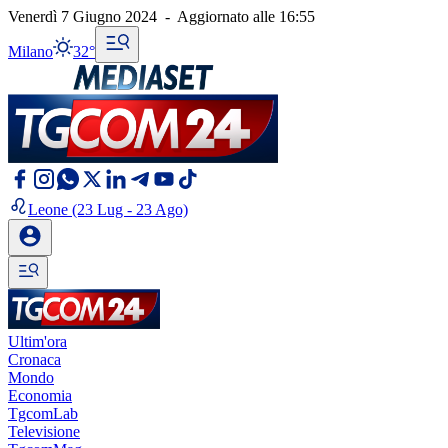
Venerdì 7 Giugno 2024
-
Aggiornato alle
16:55
Milano
32°
Leone
(23 Lug - 23 Ago)
Ultim'ora
Cronaca
Mondo
Economia
TgcomLab
Televisione