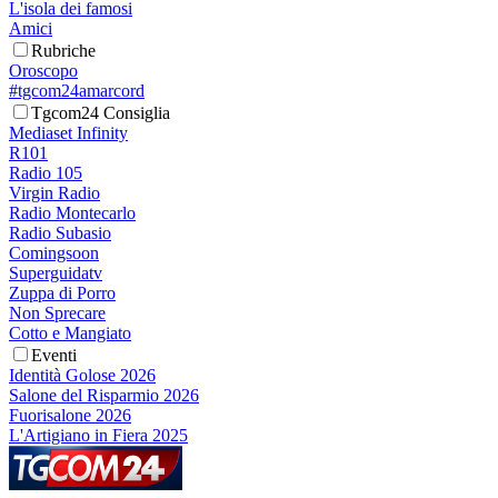
L'isola dei famosi
Amici
Rubriche
Oroscopo
#tgcom24amarcord
Tgcom24 Consiglia
Mediaset Infinity
R101
Radio 105
Virgin Radio
Radio Montecarlo
Radio Subasio
Comingsoon
Superguidatv
Zuppa di Porro
Non Sprecare
Cotto e Mangiato
Eventi
Identità Golose 2026
Salone del Risparmio 2026
Fuorisalone 2026
L'Artigiano in Fiera 2025