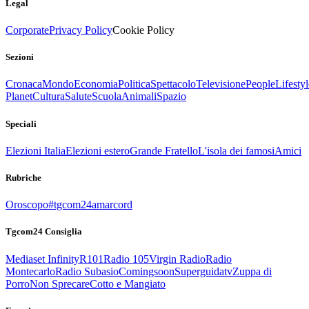
Legal
Corporate
Privacy Policy
Cookie Policy
Sezioni
Cronaca
Mondo
Economia
Politica
Spettacolo
Televisione
People
Lifestyl
Planet
Cultura
Salute
Scuola
Animali
Spazio
Speciali
Elezioni Italia
Elezioni estero
Grande Fratello
L'isola dei famosi
Amici
Rubriche
Oroscopo
#tgcom24amarcord
Tgcom24 Consiglia
Mediaset Infinity
R101
Radio 105
Virgin Radio
Radio
Montecarlo
Radio Subasio
Comingsoon
Superguidatv
Zuppa di
Porro
Non Sprecare
Cotto e Mangiato