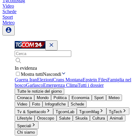
TgcomMag
Video
Schede
Sport
Meteo
In evidenza
Mostra tutti
Nascondi
Guerra Iran
Elezioni
Crans Montana
Epstein Files
Famiglia nel
bosco
Garlasco
Emergenza Clima
Tutti i dossier
Tutte le notizie del giorno
Cronaca
Mondo
Politica
Economia
Sport
Meteo
Video
Foto
Infografiche
Schede
Tv & Spettacolo
TgcomLab
TgcomMag
TgTech
Lifestyle
Oroscopo
Salute
Skuola
Cultura
Animali
Speciali
Chi siamo