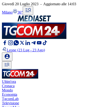
Giovedì 20 Luglio 2023
-
Aggiornato alle
14:03
Milano
36°
Leone
(23 Lug - 23 Ago)
Ultim'ora
Cronaca
Mondo
Economia
TgcomLab
Televisione