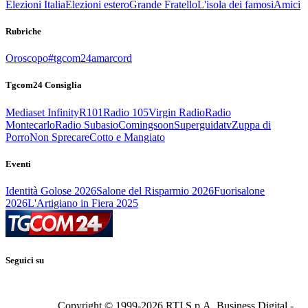
Elezioni Italia
Elezioni estero
Grande Fratello
L'isola dei famosi
Amici
Rubriche
Oroscopo
#tgcom24amarcord
Tgcom24 Consiglia
Mediaset Infinity
R101
Radio 105
Virgin Radio
Radio
Montecarlo
Radio Subasio
Comingsoon
Superguidatv
Zuppa di
Porro
Non Sprecare
Cotto e Mangiato
Eventi
Identità Golose 2026
Salone del Risparmio 2026
Fuorisalone
2026
L'Artigiano in Fiera 2025
Seguici su
Copyright © 1999-
2026
RTI S.p.A. Business Digital -