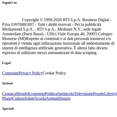
Seguici su
Copyright © 1999-
2026
RTI S.p.A. Business Digital -
P.Iva 03976881007 - Tutti i diritti riservati - Per la pubblicità
Mediamond S.p.A. - RTI S.p.A., Mediaset N.V., sede legale
Amsterdam (Paesi Bassi) - Uffici Viale Europa 46, 20093 Cologno
Monzese (MI)
Rispetto ai contenuti e ai dati personali trasmessi e/o
riprodotti è vietata ogni utilizzazione funzionale all’addestramento di
sistemi di intelligenza artificiale generativa. È altresì fatto divieto
espresso di utilizzare mezzi automatizzati di data scraping.
Legal
Corporate
Privacy Policy
Cookie Policy
Sezioni
Cronaca
Mondo
Economia
Politica
Spettacolo
Televisione
People
Lifestyl
Planet
Cultura
Salute
Scuola
Animali
Spazio
Speciali