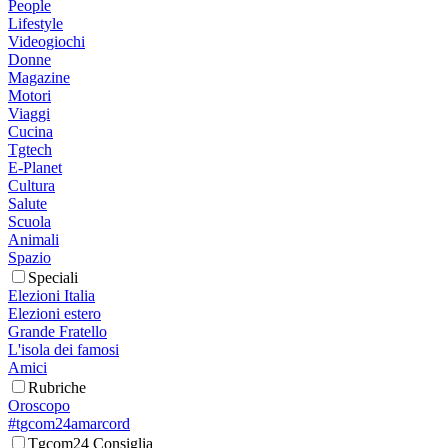
People
Lifestyle
Videogiochi
Donne
Magazine
Motori
Viaggi
Cucina
Tgtech
E-Planet
Cultura
Salute
Scuola
Animali
Spazio
Speciali
Elezioni Italia
Elezioni estero
Grande Fratello
L'isola dei famosi
Amici
Rubriche
Oroscopo
#tgcom24amarcord
Tgcom24 Consiglia