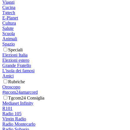
Viaggi
Cucina
Tgtech
E-Planet
Cultura
Salute
Scuola
Animali
Spazio
Speciali
Elezioni Italia
Elezioni estero
Grande Fratello
L'isola dei famosi
Amici
Rubriche
Oroscopo
#tgcom24amarcord
Tgcom24 Consiglia
Mediaset Infinity
R101
Radio 105
Virgin Radio
Radio Montecarlo
Radio Subasio