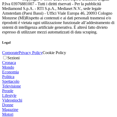
P.Iva 03976881007 - Tutti i diritti riservati - Per la pubblicità
Mediamond S.p.A. - RTI S.p.A., Mediaset N.V., sede legale
Amsterdam (Paesi Bassi) - Uffici Viale Europa 46, 20093 Cologno
Monzese (MI)
Rispetto ai contenuti e ai dati personali trasmessi e/o
riprodotti è vietata ogni utilizzazione funzionale all’addestramento di
sistemi di intelligenza artificiale generativa. È altresì fatto divieto
espresso di utilizzare mezzi automatizzati di data scraping.
Legal
Corporate
Privacy Policy
Cookie Policy
Sezioni
Cronaca
Mondo
Economia
Politica
Spettacolo
Televisione
People
Lifestyle
Videogiochi
Donne
Magazine
Motori