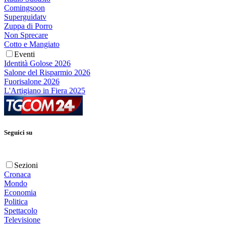
Comingsoon
Superguidatv
Zuppa di Porro
Non Sprecare
Cotto e Mangiato
Eventi
Identità Golose 2026
Salone del Risparmio 2026
Fuorisalone 2026
L'Artigiano in Fiera 2025
Seguici su
Sezioni
Cronaca
Mondo
Economia
Politica
Spettacolo
Televisione