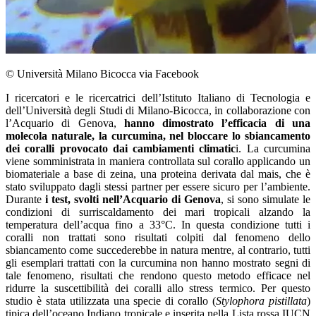
© Università Milano Bicocca via Facebook
I ricercatori e le ricercatrici dell’Istituto Italiano di Tecnologia e
dell’Università degli Studi di Milano-Bicocca, in collaborazione con
l’Acquario di Genova,
hanno dimostrato l’efficacia di una
molecola naturale, la curcumina, nel bloccare lo sbiancamento
dei coralli provocato dai cambiamenti climatic
i. La curcumina
viene somministrata in maniera controllata sul corallo applicando un
biomateriale a base di zeina, una proteina derivata dal mais, che è
stato sviluppato dagli stessi partner per essere sicuro per l’ambiente.
Durante
i test, svolti nell’Acquario di Genova
, si sono simulate le
condizioni di surriscaldamento dei mari tropicali alzando la
temperatura dell’acqua fino a 33°C. In questa condizione tutti i
coralli non trattati sono risultati colpiti dal fenomeno dello
sbiancamento come succederebbe in natura mentre, al contrario, tutti
gli esemplari trattati con la curcumina non hanno mostrato segni di
tale fenomeno, risultati che rendono questo metodo efficace nel
ridurre la suscettibilità dei coralli allo stress termico. Per questo
studio è stata utilizzata una specie di corallo (
Stylophora pistillata
)
tipica dell’oceano Indiano tropicale e inserita nella Lista rossa IUCN