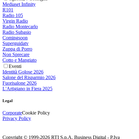
Mediaset Infinity
R101
Radio 105
Virgin Radio
Radio Montecarlo
Radio Subasio
Comingsoon
Superguidatv
Zuppa di Porro
Non Sprecare
Cotto e Mangiato
Eventi
Identità Golose 2026
Salone del Risparmio 2026
Fuorisalone 2026
L'Artigiano in Fiera 2025
Legal
Corporate
Cookie Policy
Privacy Policy
Copyright © 1999-
2026
RTI S.p.A. Business Digital - P.Iva