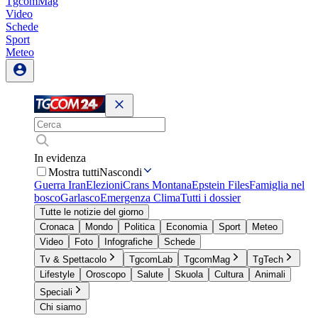
TgcomMag
Video
Schede
Sport
Meteo
In evidenza
Mostra tutti
Nascondi
Guerra Iran
Elezioni
Crans Montana
Epstein Files
Famiglia nel
bosco
Garlasco
Emergenza Clima
Tutti i dossier
Tutte le notizie del giorno
Cronaca
Mondo
Politica
Economia
Sport
Meteo
Video
Foto
Infografiche
Schede
Tv & Spettacolo
TgcomLab
TgcomMag
TgTech
Lifestyle
Oroscopo
Salute
Skuola
Cultura
Animali
Speciali
Chi siamo