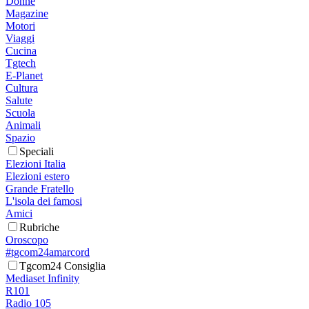
Donne
Magazine
Motori
Viaggi
Cucina
Tgtech
E-Planet
Cultura
Salute
Scuola
Animali
Spazio
Speciali
Elezioni Italia
Elezioni estero
Grande Fratello
L'isola dei famosi
Amici
Rubriche
Oroscopo
#tgcom24amarcord
Tgcom24 Consiglia
Mediaset Infinity
R101
Radio 105