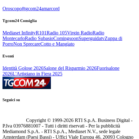
Oroscopo
#tgcom24amarcord
Tgcom24 Consiglia
Mediaset Infinity
R101
Radio 105
Virgin Radio
Radio
Montecarlo
Radio Subasio
Comingsoon
Superguidatv
Zuppa di
Porro
Non Sprecare
Cotto e Mangiato
Eventi
Identità Golose 2026
Salone del Risparmio 2026
Fuorisalone
2026
L'Artigiano in Fiera 2025
Seguici su
Copyright © 1999-
2026
RTI S.p.A. Business Digital -
P.Iva 03976881007 - Tutti i diritti riservati - Per la pubblicità
Mediamond S.p.A. - RTI S.p.A., Mediaset N.V., sede legale
Amsterdam (Paesi Bassi) - Uffici Viale Europa 46, 20093 Cologno