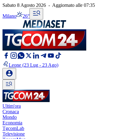
Sabato 8 Agosto 2026
-
Aggiornato alle
07:35
Milano
26°
Leone
(23 Lug - 23 Ago)
Ultim'ora
Cronaca
Mondo
Economia
TgcomLab
Televisione