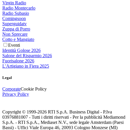
Virgin Radio
Radio Montecarlo
Radio Subasio
Comingsoon
Superguidatv
Zuppa di Porro
Non Sprecare
Cotto e Mangiato
Eventi
Identità Golose 2026
Salone del Risparmio 2026
Fuorisalone 2026
L'Artigiano in Fiera 2025
Legal
Corporate
Cookie Policy
Privacy Policy
Copyright © 1999-
2026
RTI S.p.A. Business Digital - P.Iva
03976881007 - Tutti i diritti riservati - Per la pubblicità Mediamond
S.p.A. - RTI S.p.A., Mediaset N.V., sede legale Amsterdam (Paesi
Bassi) - Uffici Viale Europa 46, 20093 Cologno Monzese (MI)