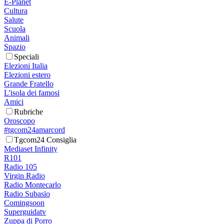
E-Planet
Cultura
Salute
Scuola
Animali
Spazio
Speciali
Elezioni Italia
Elezioni estero
Grande Fratello
L'isola dei famosi
Amici
Rubriche
Oroscopo
#tgcom24amarcord
Tgcom24 Consiglia
Mediaset Infinity
R101
Radio 105
Virgin Radio
Radio Montecarlo
Radio Subasio
Comingsoon
Superguidatv
Zuppa di Porro