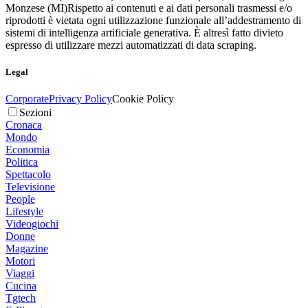
Monzese (MI)
Rispetto ai contenuti e ai dati personali trasmessi e/o
riprodotti è vietata ogni utilizzazione funzionale all’addestramento di
sistemi di intelligenza artificiale generativa. È altresì fatto divieto
espresso di utilizzare mezzi automatizzati di data scraping.
Legal
Corporate
Privacy Policy
Cookie Policy
Sezioni
Cronaca
Mondo
Economia
Politica
Spettacolo
Televisione
People
Lifestyle
Videogiochi
Donne
Magazine
Motori
Viaggi
Cucina
Tgtech