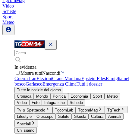
TgcomMag
Video
Schede
Sport
Meteo
In evidenza
Mostra tutti
Nascondi
Guerra Iran
Elezioni
Crans Montana
Epstein Files
Famiglia nel
bosco
Garlasco
Emergenza Clima
Tutti i dossier
Tutte le notizie del giorno
Cronaca
Mondo
Politica
Economia
Sport
Meteo
Video
Foto
Infografiche
Schede
Tv & Spettacolo
TgcomLab
TgcomMag
TgTech
Lifestyle
Oroscopo
Salute
Skuola
Cultura
Animali
Speciali
Chi siamo