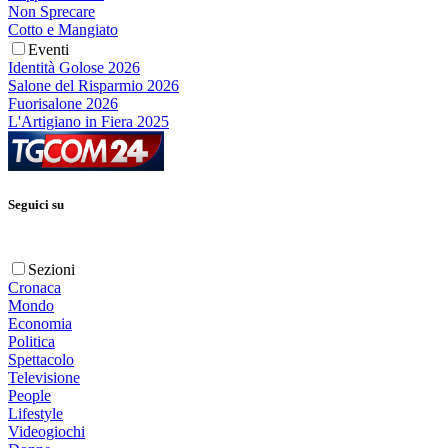
Non Sprecare
Cotto e Mangiato
Eventi
Identità Golose 2026
Salone del Risparmio 2026
Fuorisalone 2026
L'Artigiano in Fiera 2025
Seguici su
Sezioni
Cronaca
Mondo
Economia
Politica
Spettacolo
Televisione
People
Lifestyle
Videogiochi