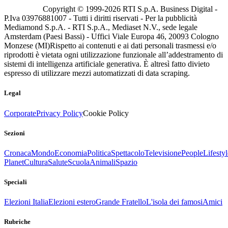
Copyright © 1999-
2026
RTI S.p.A. Business Digital -
P.Iva 03976881007 - Tutti i diritti riservati - Per la pubblicità
Mediamond S.p.A. - RTI S.p.A., Mediaset N.V., sede legale
Amsterdam (Paesi Bassi) - Uffici Viale Europa 46, 20093 Cologno
Monzese (MI)
Rispetto ai contenuti e ai dati personali trasmessi e/o
riprodotti è vietata ogni utilizzazione funzionale all’addestramento di
sistemi di intelligenza artificiale generativa. È altresì fatto divieto
espresso di utilizzare mezzi automatizzati di data scraping.
Legal
Corporate
Privacy Policy
Cookie Policy
Sezioni
Cronaca
Mondo
Economia
Politica
Spettacolo
Televisione
People
Lifestyl
Planet
Cultura
Salute
Scuola
Animali
Spazio
Speciali
Elezioni Italia
Elezioni estero
Grande Fratello
L'isola dei famosi
Amici
Rubriche