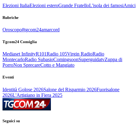
Elezioni Italia
Elezioni estero
Grande Fratello
L'isola dei famosi
Amici
Rubriche
Oroscopo
#tgcom24amarcord
Tgcom24 Consiglia
Mediaset Infinity
R101
Radio 105
Virgin Radio
Radio
Montecarlo
Radio Subasio
Comingsoon
Superguidatv
Zuppa di
Porro
Non Sprecare
Cotto e Mangiato
Eventi
Identità Golose 2026
Salone del Risparmio 2026
Fuorisalone
2026
L'Artigiano in Fiera 2025
Seguici su