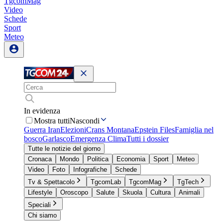
TgcomMag
Video
Schede
Sport
Meteo
In evidenza
Mostra tutti
Nascondi
Guerra Iran
Elezioni
Crans Montana
Epstein Files
Famiglia nel
bosco
Garlasco
Emergenza Clima
Tutti i dossier
Tutte le notizie del giorno
Cronaca
Mondo
Politica
Economia
Sport
Meteo
Video
Foto
Infografiche
Schede
Tv & Spettacolo
TgcomLab
TgcomMag
TgTech
Lifestyle
Oroscopo
Salute
Skuola
Cultura
Animali
Speciali
Chi siamo