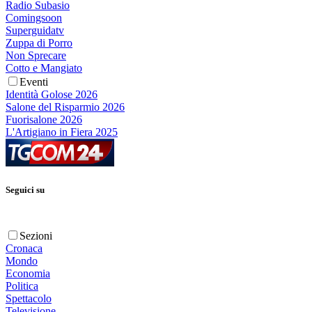
Radio Subasio
Comingsoon
Superguidatv
Zuppa di Porro
Non Sprecare
Cotto e Mangiato
Eventi
Identità Golose 2026
Salone del Risparmio 2026
Fuorisalone 2026
L'Artigiano in Fiera 2025
Seguici su
Sezioni
Cronaca
Mondo
Economia
Politica
Spettacolo
Televisione