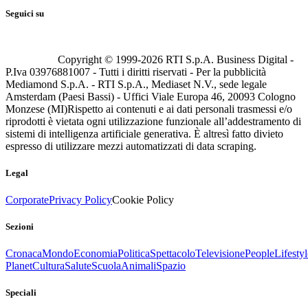
Seguici su
Copyright © 1999-
2026
RTI S.p.A. Business Digital -
P.Iva 03976881007 - Tutti i diritti riservati - Per la pubblicità
Mediamond S.p.A. - RTI S.p.A., Mediaset N.V., sede legale
Amsterdam (Paesi Bassi) - Uffici Viale Europa 46, 20093 Cologno
Monzese (MI)
Rispetto ai contenuti e ai dati personali trasmessi e/o
riprodotti è vietata ogni utilizzazione funzionale all’addestramento di
sistemi di intelligenza artificiale generativa. È altresì fatto divieto
espresso di utilizzare mezzi automatizzati di data scraping.
Legal
Corporate
Privacy Policy
Cookie Policy
Sezioni
Cronaca
Mondo
Economia
Politica
Spettacolo
Televisione
People
Lifestyl
Planet
Cultura
Salute
Scuola
Animali
Spazio
Speciali