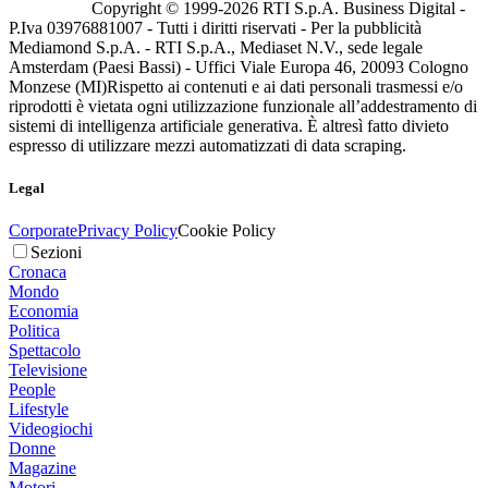
Copyright © 1999-
2026
RTI S.p.A. Business Digital -
P.Iva 03976881007 - Tutti i diritti riservati - Per la pubblicità
Mediamond S.p.A. - RTI S.p.A., Mediaset N.V., sede legale
Amsterdam (Paesi Bassi) - Uffici Viale Europa 46, 20093 Cologno
Monzese (MI)
Rispetto ai contenuti e ai dati personali trasmessi e/o
riprodotti è vietata ogni utilizzazione funzionale all’addestramento di
sistemi di intelligenza artificiale generativa. È altresì fatto divieto
espresso di utilizzare mezzi automatizzati di data scraping.
Legal
Corporate
Privacy Policy
Cookie Policy
Sezioni
Cronaca
Mondo
Economia
Politica
Spettacolo
Televisione
People
Lifestyle
Videogiochi
Donne
Magazine
Motori