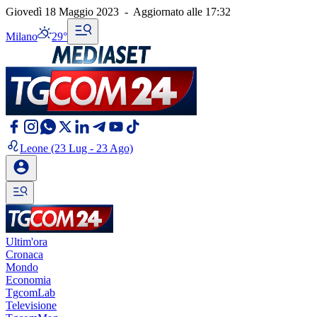
Giovedì 18 Maggio 2023
-
Aggiornato alle
17:32
Milano
29°
Leone
(23 Lug - 23 Ago)
Ultim'ora
Cronaca
Mondo
Economia
TgcomLab
Televisione