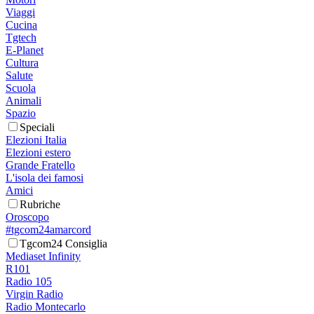
Viaggi
Cucina
Tgtech
E-Planet
Cultura
Salute
Scuola
Animali
Spazio
Speciali
Elezioni Italia
Elezioni estero
Grande Fratello
L'isola dei famosi
Amici
Rubriche
Oroscopo
#tgcom24amarcord
Tgcom24 Consiglia
Mediaset Infinity
R101
Radio 105
Virgin Radio
Radio Montecarlo