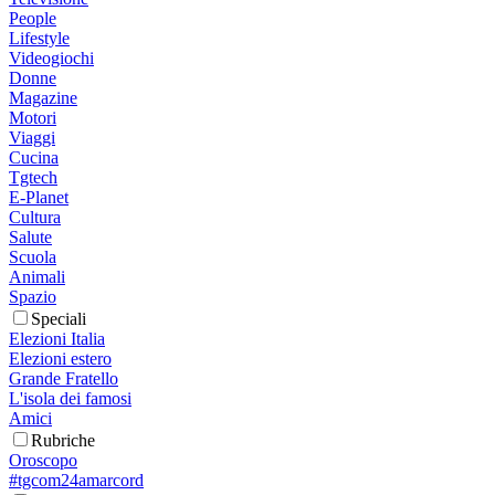
People
Lifestyle
Videogiochi
Donne
Magazine
Motori
Viaggi
Cucina
Tgtech
E-Planet
Cultura
Salute
Scuola
Animali
Spazio
Speciali
Elezioni Italia
Elezioni estero
Grande Fratello
L'isola dei famosi
Amici
Rubriche
Oroscopo
#tgcom24amarcord