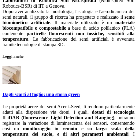
Laboratorio di Robotica Soft Bio-ispirata
(Bioinspired Soft
Robotics-BSR) di IIT a Genova.
Dopo aver analizzato la morfologia, l'istologia e l'aerodinamica dei
semi naturali, il gruppo di ricerca ha progettato e realizzato il
seme
biomimetico artificiale
. Il materiale utilizzato è un
materiale
biocompatibile e compostabile
a base di acido polilattico (PLA)
contenente
particelle fluorescenti non tossiche, sensibili alla
temperatura
. La fabbricazione dei semi artificiali è avvenuta
tramite tecnologie di stampa 3D.
Leggi anche
Dagli scarti al foglio: una storia green
Le proprietà aeree dei semi Acer i-Seed, li rendono particolarmente
adatti alla dispersione via droni, i quali,
dotati di tecnologia
fLiDAR (fluorescence Light Detection and Ranging)
, potranno
registrare la variazione di luminescenza dei sensori, consentendo
così un
monitoraggio in remoto e su larga scala della
temperatura del suolo, e di altri parametri ambientali
. I