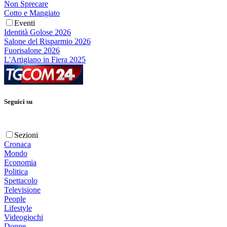
Non Sprecare
Cotto e Mangiato
Eventi
Identità Golose 2026
Salone del Risparmio 2026
Fuorisalone 2026
L'Artigiano in Fiera 2025
Seguici su
Sezioni
Cronaca
Mondo
Economia
Politica
Spettacolo
Televisione
People
Lifestyle
Videogiochi
Donne