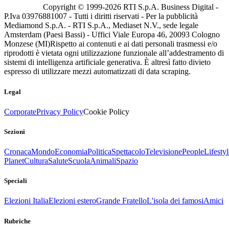
Copyright © 1999-
2026
RTI S.p.A. Business Digital -
P.Iva 03976881007 - Tutti i diritti riservati - Per la pubblicità
Mediamond S.p.A. - RTI S.p.A., Mediaset N.V., sede legale
Amsterdam (Paesi Bassi) - Uffici Viale Europa 46, 20093 Cologno
Monzese (MI)
Rispetto ai contenuti e ai dati personali trasmessi e/o
riprodotti è vietata ogni utilizzazione funzionale all’addestramento di
sistemi di intelligenza artificiale generativa. È altresì fatto divieto
espresso di utilizzare mezzi automatizzati di data scraping.
Legal
Corporate
Privacy Policy
Cookie Policy
Sezioni
Cronaca
Mondo
Economia
Politica
Spettacolo
Televisione
People
Lifestyl
Planet
Cultura
Salute
Scuola
Animali
Spazio
Speciali
Elezioni Italia
Elezioni estero
Grande Fratello
L'isola dei famosi
Amici
Rubriche