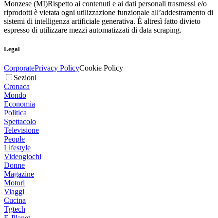
Monzese (MI)
Rispetto ai contenuti e ai dati personali trasmessi e/o
riprodotti è vietata ogni utilizzazione funzionale all’addestramento di
sistemi di intelligenza artificiale generativa. È altresì fatto divieto
espresso di utilizzare mezzi automatizzati di data scraping.
Legal
Corporate
Privacy Policy
Cookie Policy
Sezioni
Cronaca
Mondo
Economia
Politica
Spettacolo
Televisione
People
Lifestyle
Videogiochi
Donne
Magazine
Motori
Viaggi
Cucina
Tgtech
E-Planet