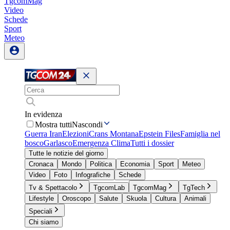
TgcomMag
Video
Schede
Sport
Meteo
In evidenza
Mostra tutti
Nascondi
Guerra Iran
Elezioni
Crans Montana
Epstein Files
Famiglia nel
bosco
Garlasco
Emergenza Clima
Tutti i dossier
Tutte le notizie del giorno
Cronaca
Mondo
Politica
Economia
Sport
Meteo
Video
Foto
Infografiche
Schede
Tv & Spettacolo
TgcomLab
TgcomMag
TgTech
Lifestyle
Oroscopo
Salute
Skuola
Cultura
Animali
Speciali
Chi siamo