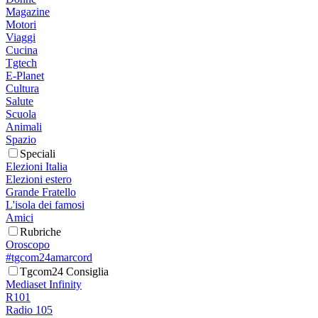
Magazine
Motori
Viaggi
Cucina
Tgtech
E-Planet
Cultura
Salute
Scuola
Animali
Spazio
Speciali
Elezioni Italia
Elezioni estero
Grande Fratello
L'isola dei famosi
Amici
Rubriche
Oroscopo
#tgcom24amarcord
Tgcom24 Consiglia
Mediaset Infinity
R101
Radio 105