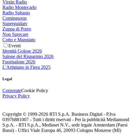
Virgin Radio
Radio Montecarlo
Radio Subasio
Comingsoon
Superguidatv
Zuppa di Porro
Non Sprecare
Cotto e Mangiato
Eventi
Identità Golose 2026
Salone del Risparmio 2026
Fuorisalone 2026
L'Artigiano in Fiera 2025
Legal
Corporate
Cookie Policy
Privacy Policy
Copyright © 1999-
2026
RTI S.p.A. Business Digital - P.Iva
03976881007 - Tutti i diritti riservati - Per la pubblicità Mediamond
S.p.A. - RTI S.p.A., Mediaset N.V., sede legale Amsterdam (Paesi
Bassi) - Uffici Viale Europa 46, 20093 Cologno Monzese (MI)