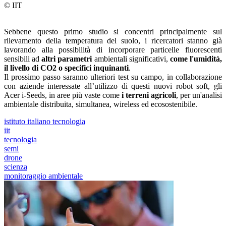
© IIT
Sebbene questo primo studio si concentri principalmente sul
rilevamento della temperatura del suolo, i ricercatori stanno già
lavorando alla possibilità di incorporare particelle fluorescenti
sensibili ad
altri parametri
ambientali significativi,
come l'umidità,
il livello di CO2 o specifici inquinanti
.
Il prossimo passo saranno ulteriori test su campo, in collaborazione
con aziende interessate all’utilizzo di questi nuovi robot soft, gli
Acer i-Seeds, in aree più vaste come
i terreni agricoli
, per un'analisi
ambientale distribuita, simultanea, wireless ed ecosostenibile.
istituto italiano tecnologia
iit
tecnologia
semi
drone
scienza
monitoraggio ambientale