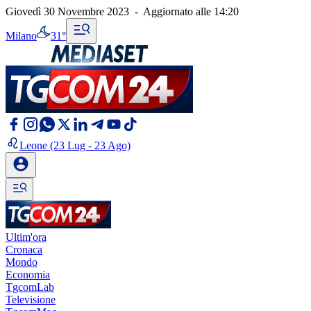
Giovedì 30 Novembre 2023
-
Aggiornato alle
14:20
Milano
31°
Leone
(23 Lug - 23 Ago)
Ultim'ora
Cronaca
Mondo
Economia
TgcomLab
Televisione