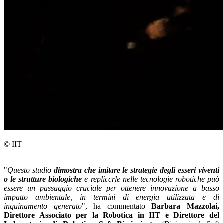
© IIT
"
Questo studio
dimostra che imitare le strategie degli esseri viventi
o le strutture biologiche
e replicarle nelle tecnologie robotiche può
essere un passaggio cruciale per ottenere innovazione a basso
impatto ambientale, in termini di energia utilizzata e di
inquinamento generato
", ha commentato
Barbara Mazzolai,
Direttore Associato per la Robotica in IIT e Direttore del