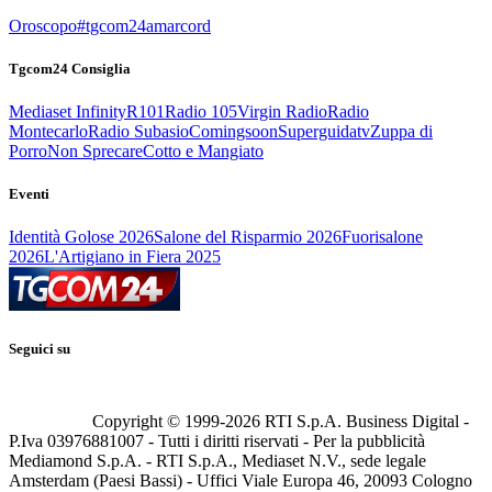
Oroscopo
#tgcom24amarcord
Tgcom24 Consiglia
Mediaset Infinity
R101
Radio 105
Virgin Radio
Radio
Montecarlo
Radio Subasio
Comingsoon
Superguidatv
Zuppa di
Porro
Non Sprecare
Cotto e Mangiato
Eventi
Identità Golose 2026
Salone del Risparmio 2026
Fuorisalone
2026
L'Artigiano in Fiera 2025
Seguici su
Copyright © 1999-
2026
RTI S.p.A. Business Digital -
P.Iva 03976881007 - Tutti i diritti riservati - Per la pubblicità
Mediamond S.p.A. - RTI S.p.A., Mediaset N.V., sede legale
Amsterdam (Paesi Bassi) - Uffici Viale Europa 46, 20093 Cologno