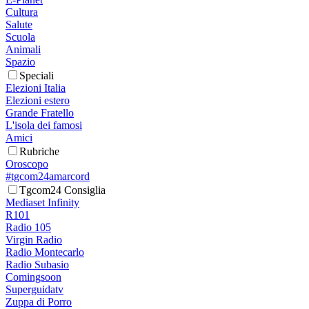
Cultura
Salute
Scuola
Animali
Spazio
Speciali
Elezioni Italia
Elezioni estero
Grande Fratello
L'isola dei famosi
Amici
Rubriche
Oroscopo
#tgcom24amarcord
Tgcom24 Consiglia
Mediaset Infinity
R101
Radio 105
Virgin Radio
Radio Montecarlo
Radio Subasio
Comingsoon
Superguidatv
Zuppa di Porro