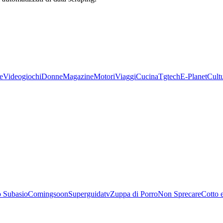
e
Videogiochi
Donne
Magazine
Motori
Viaggi
Cucina
Tgtech
E-Planet
Cult
 Subasio
Comingsoon
Superguidatv
Zuppa di Porro
Non Sprecare
Cotto 