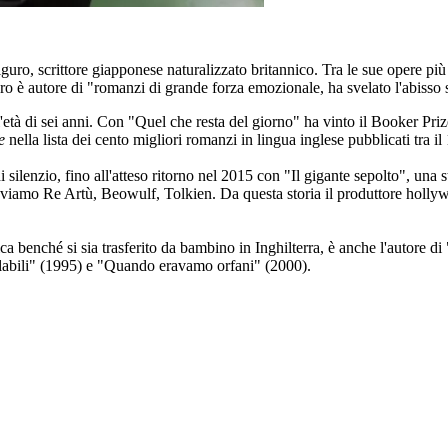
uro, scrittore giapponese naturalizzato britannico. Tra le sue opere più
ro è autore di "romanzi di grande forza emozionale, ha svelato l'abisso s
l'età di sei anni. Con "Quel che resta del giorno" ha vinto il Booker Pri
e
nella lista dei cento migliori romanzi in lingua inglese pubblicati tra il
silenzio, fino all'atteso ritorno nel 2015 con "Il gigante sepolto", una s
viamo Re Artù, Beowulf, Tolkien. Da questa storia il produttore hollywo
ica benché si sia trasferito da bambino in Inghilterra, è anche l'autore 
olabili" (1995) e "Quando eravamo orfani" (2000).