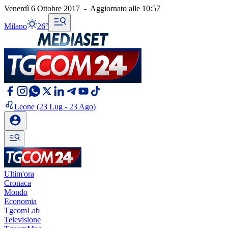
Venerdì 6 Ottobre 2017
-
Aggiornato alle
10:57
Milano
26°
Leone
(23 Lug - 23 Ago)
Ultim'ora
Cronaca
Mondo
Economia
TgcomLab
Televisione