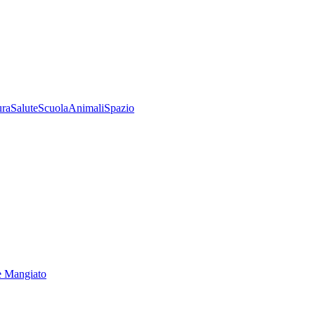
ura
Salute
Scuola
Animali
Spazio
e Mangiato