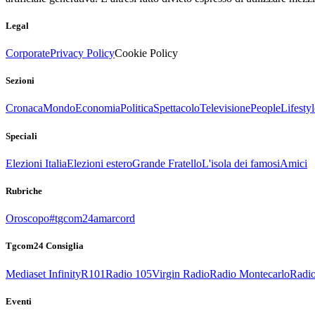
Legal
Corporate
Privacy Policy
Cookie Policy
Sezioni
Cronaca
Mondo
Economia
Politica
Spettacolo
Televisione
People
Lifestyl
Speciali
Elezioni Italia
Elezioni estero
Grande Fratello
L'isola dei famosi
Amici
Rubriche
Oroscopo
#tgcom24amarcord
Tgcom24 Consiglia
Mediaset Infinity
R101
Radio 105
Virgin Radio
Radio Montecarlo
Radio
Eventi