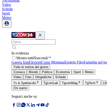
TgcomMag
Video
Schede
Sport
Meteo
In evidenza
Mostra tutti
Nascondi
Guerra Iran
Elezioni
Crans Montana
Epstein Files
Famiglia nel b
Tutte le notizie del giorno
Cronaca
Mondo
Politica
Economia
Sport
Meteo
Video
Foto
Infografiche
Schede
Tv & Spettacolo
TgcomLab
TgcomMag
TgTech
Lif
Chi siamo
Seguici anche su