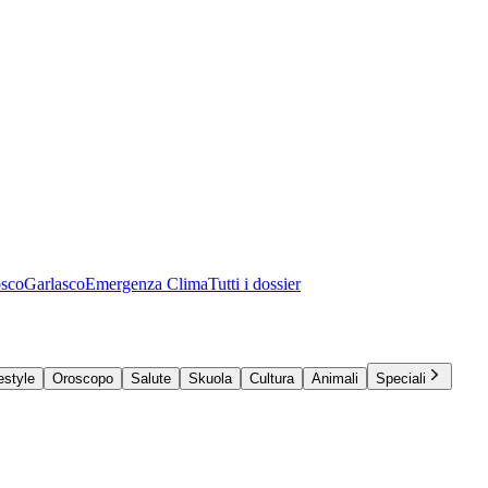
osco
Garlasco
Emergenza Clima
Tutti i dossier
estyle
Oroscopo
Salute
Skuola
Cultura
Animali
Speciali