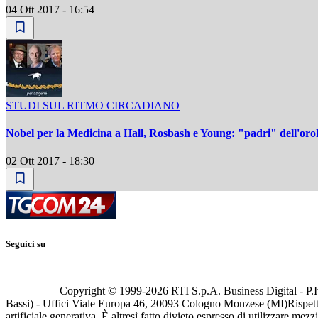
04 Ott 2017 - 16:54
STUDI SUL RITMO CIRCADIANO
Nobel per la Medicina a Hall, Rosbash e Young: "padri" dell'orol
02 Ott 2017 - 18:30
Seguici su
Copyright © 1999-
2026
RTI S.p.A. Business Digital - P.I
Bassi) - Uffici Viale Europa 46, 20093 Cologno Monzese (MI)
Rispett
artificiale generativa. È altresì fatto divieto espresso di utilizzare mez