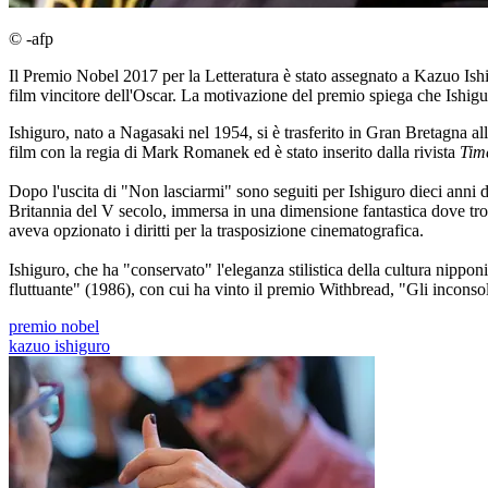
© -afp
Il Premio Nobel 2017 per la Letteratura è stato assegnato a Kazuo Ishig
film vincitore dell'Oscar. La motivazione del premio spiega che Ishigu
Ishiguro, nato a Nagasaki nel 1954, si è trasferito in Gran Bretagna al
film con la regia di Mark Romanek ed è stato inserito dalla rivista
Tim
Dopo l'uscita di "Non lasciarmi" sono seguiti per Ishiguro dieci anni di 
Britannia del V secolo, immersa in una dimensione fantastica dove tro
aveva opzionato i diritti per la trasposizione cinematografica.
Ishiguro, che ha "conservato" l'eleganza stilistica della cultura nippon
fluttuante" (1986), con cui ha vinto il premio Withbread, "Gli incons
premio nobel
kazuo ishiguro