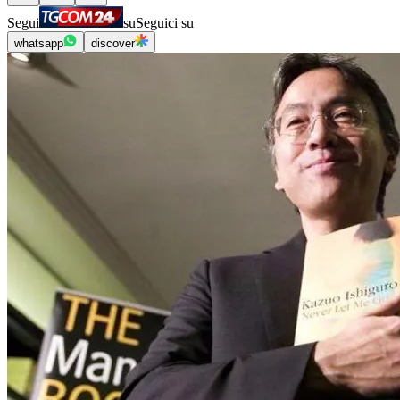
Segui
su
Seguici su
whatsapp
discover