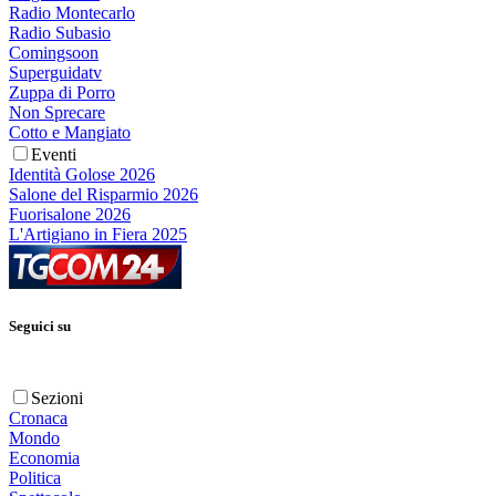
Radio Montecarlo
Radio Subasio
Comingsoon
Superguidatv
Zuppa di Porro
Non Sprecare
Cotto e Mangiato
Eventi
Identità Golose 2026
Salone del Risparmio 2026
Fuorisalone 2026
L'Artigiano in Fiera 2025
Seguici su
Sezioni
Cronaca
Mondo
Economia
Politica