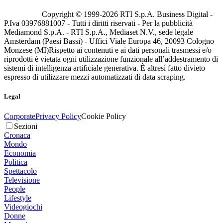
Copyright © 1999-
2026
RTI S.p.A. Business Digital -
P.Iva 03976881007 - Tutti i diritti riservati - Per la pubblicità
Mediamond S.p.A. - RTI S.p.A., Mediaset N.V., sede legale
Amsterdam (Paesi Bassi) - Uffici Viale Europa 46, 20093 Cologno
Monzese (MI)
Rispetto ai contenuti e ai dati personali trasmessi e/o
riprodotti è vietata ogni utilizzazione funzionale all’addestramento di
sistemi di intelligenza artificiale generativa. È altresì fatto divieto
espresso di utilizzare mezzi automatizzati di data scraping.
Legal
Corporate
Privacy Policy
Cookie Policy
Sezioni
Cronaca
Mondo
Economia
Politica
Spettacolo
Televisione
People
Lifestyle
Videogiochi
Donne