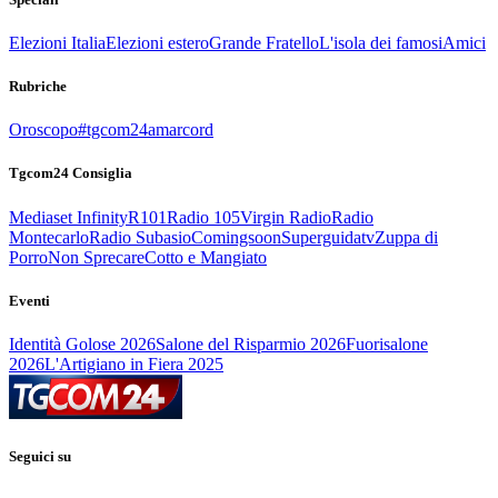
Elezioni Italia
Elezioni estero
Grande Fratello
L'isola dei famosi
Amici
Rubriche
Oroscopo
#tgcom24amarcord
Tgcom24 Consiglia
Mediaset Infinity
R101
Radio 105
Virgin Radio
Radio
Montecarlo
Radio Subasio
Comingsoon
Superguidatv
Zuppa di
Porro
Non Sprecare
Cotto e Mangiato
Eventi
Identità Golose 2026
Salone del Risparmio 2026
Fuorisalone
2026
L'Artigiano in Fiera 2025
Seguici su