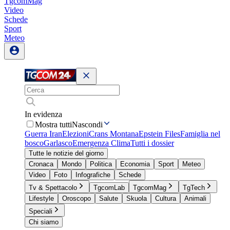
TgcomMag
Video
Schede
Sport
Meteo
In evidenza
Mostra tutti
Nascondi
Guerra Iran
Elezioni
Crans Montana
Epstein Files
Famiglia nel
bosco
Garlasco
Emergenza Clima
Tutti i dossier
Tutte le notizie del giorno
Cronaca
Mondo
Politica
Economia
Sport
Meteo
Video
Foto
Infografiche
Schede
Tv & Spettacolo
TgcomLab
TgcomMag
TgTech
Lifestyle
Oroscopo
Salute
Skuola
Cultura
Animali
Speciali
Chi siamo