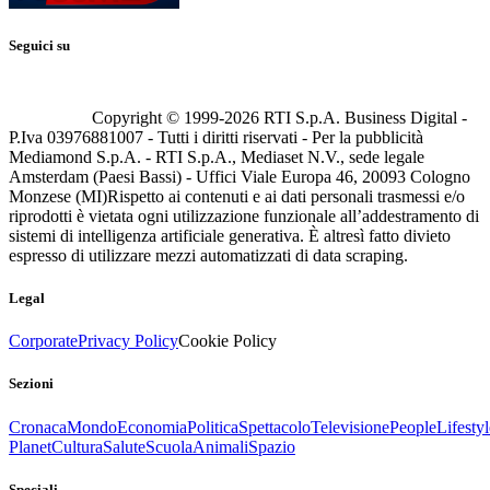
Seguici su
Copyright © 1999-
2026
RTI S.p.A. Business Digital -
P.Iva 03976881007 - Tutti i diritti riservati - Per la pubblicità
Mediamond S.p.A. - RTI S.p.A., Mediaset N.V., sede legale
Amsterdam (Paesi Bassi) - Uffici Viale Europa 46, 20093 Cologno
Monzese (MI)
Rispetto ai contenuti e ai dati personali trasmessi e/o
riprodotti è vietata ogni utilizzazione funzionale all’addestramento di
sistemi di intelligenza artificiale generativa. È altresì fatto divieto
espresso di utilizzare mezzi automatizzati di data scraping.
Legal
Corporate
Privacy Policy
Cookie Policy
Sezioni
Cronaca
Mondo
Economia
Politica
Spettacolo
Televisione
People
Lifestyl
Planet
Cultura
Salute
Scuola
Animali
Spazio
Speciali