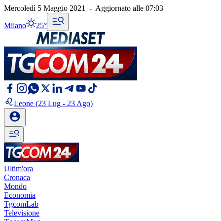
Mercoledì 5 Maggio 2021
-
Aggiornato alle
07:03
Milano
25°
Leone
(23 Lug - 23 Ago)
Ultim'ora
Cronaca
Mondo
Economia
TgcomLab
Televisione