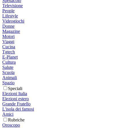
Spettacolo
Televisione
People
Lifestyle
Videogiochi
Donne
Magazine
Motori
Viaggi
Cucina
Tgtech
E-Planet
Cultura
Salute
Scuola
Animali
Spazio
Speciali
Elezioni Italia
Elezioni estero
Grande Fratello
L'isola dei famosi
Amici
Rubriche
Oroscopo