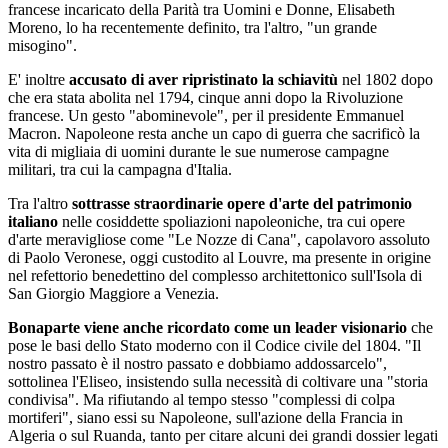
francese incaricato della Parità tra Uomini e Donne, Elisabeth
Moreno, lo ha recentemente definito, tra l'altro, "un grande
misogino".
E' inoltre
accusato di aver ripristinato la schiavitù
nel 1802 dopo
che era stata abolita nel 1794, cinque anni dopo la Rivoluzione
francese. Un gesto "abominevole", per il presidente Emmanuel
Macron. Napoleone resta anche un capo di guerra che sacrificò la
vita di migliaia di uomini durante le sue numerose campagne
militari, tra cui la campagna d'Italia.
Tra l'altro
sottrasse straordinarie opere d'arte del patrimonio
italiano
nelle cosiddette spoliazioni napoleoniche, tra cui opere
d'arte meravigliose come "Le Nozze di Cana", capolavoro assoluto
di Paolo Veronese, oggi custodito al Louvre, ma presente in origine
nel refettorio benedettino del complesso architettonico sull'Isola di
San Giorgio Maggiore a Venezia.
Bonaparte viene anche ricordato come un leader visionario
che
pose le basi dello Stato moderno con il Codice civile del 1804. "Il
nostro passato è il nostro passato e dobbiamo addossarcelo",
sottolinea l'Eliseo, insistendo sulla necessità di coltivare una "storia
condivisa". Ma rifiutando al tempo stesso "complessi di colpa
mortiferi", siano essi su Napoleone, sull'azione della Francia in
Algeria o sul Ruanda, tanto per citare alcuni dei grandi dossier legati