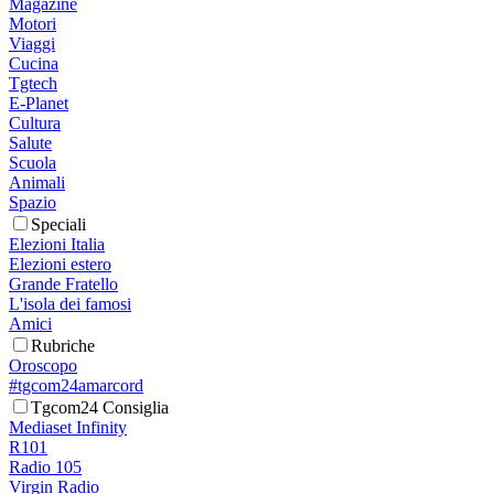
Magazine
Motori
Viaggi
Cucina
Tgtech
E-Planet
Cultura
Salute
Scuola
Animali
Spazio
Speciali
Elezioni Italia
Elezioni estero
Grande Fratello
L'isola dei famosi
Amici
Rubriche
Oroscopo
#tgcom24amarcord
Tgcom24 Consiglia
Mediaset Infinity
R101
Radio 105
Virgin Radio