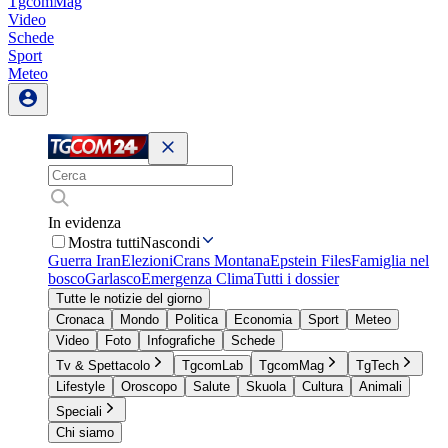
TgcomMag
Video
Schede
Sport
Meteo
In evidenza
Mostra tutti
Nascondi
Guerra Iran
Elezioni
Crans Montana
Epstein Files
Famiglia nel
bosco
Garlasco
Emergenza Clima
Tutti i dossier
Tutte le notizie del giorno
Cronaca
Mondo
Politica
Economia
Sport
Meteo
Video
Foto
Infografiche
Schede
Tv & Spettacolo
TgcomLab
TgcomMag
TgTech
Lifestyle
Oroscopo
Salute
Skuola
Cultura
Animali
Speciali
Chi siamo