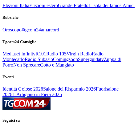
Elezioni Italia
Elezioni estero
Grande Fratello
L'isola dei famosi
Amici
Rubriche
Oroscopo
#tgcom24amarcord
Tgcom24 Consiglia
Mediaset Infinity
R101
Radio 105
Virgin Radio
Radio
Montecarlo
Radio Subasio
Comingsoon
Superguidatv
Zuppa di
Porro
Non Sprecare
Cotto e Mangiato
Eventi
Identità Golose 2026
Salone del Risparmio 2026
Fuorisalone
2026
L'Artigiano in Fiera 2025
Seguici su