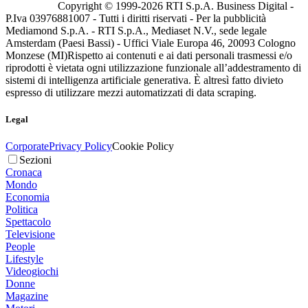
Copyright © 1999-
2026
RTI S.p.A. Business Digital -
P.Iva 03976881007 - Tutti i diritti riservati - Per la pubblicità
Mediamond S.p.A. - RTI S.p.A., Mediaset N.V., sede legale
Amsterdam (Paesi Bassi) - Uffici Viale Europa 46, 20093 Cologno
Monzese (MI)
Rispetto ai contenuti e ai dati personali trasmessi e/o
riprodotti è vietata ogni utilizzazione funzionale all’addestramento di
sistemi di intelligenza artificiale generativa. È altresì fatto divieto
espresso di utilizzare mezzi automatizzati di data scraping.
Legal
Corporate
Privacy Policy
Cookie Policy
Sezioni
Cronaca
Mondo
Economia
Politica
Spettacolo
Televisione
People
Lifestyle
Videogiochi
Donne
Magazine