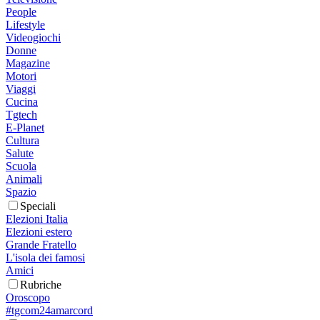
People
Lifestyle
Videogiochi
Donne
Magazine
Motori
Viaggi
Cucina
Tgtech
E-Planet
Cultura
Salute
Scuola
Animali
Spazio
Speciali
Elezioni Italia
Elezioni estero
Grande Fratello
L'isola dei famosi
Amici
Rubriche
Oroscopo
#tgcom24amarcord