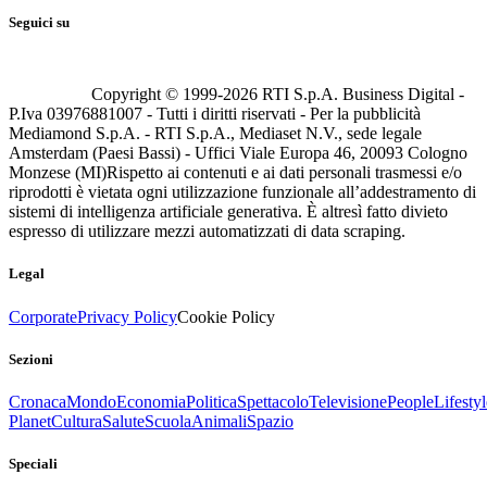
Seguici su
Copyright © 1999-
2026
RTI S.p.A. Business Digital -
P.Iva 03976881007 - Tutti i diritti riservati - Per la pubblicità
Mediamond S.p.A. - RTI S.p.A., Mediaset N.V., sede legale
Amsterdam (Paesi Bassi) - Uffici Viale Europa 46, 20093 Cologno
Monzese (MI)
Rispetto ai contenuti e ai dati personali trasmessi e/o
riprodotti è vietata ogni utilizzazione funzionale all’addestramento di
sistemi di intelligenza artificiale generativa. È altresì fatto divieto
espresso di utilizzare mezzi automatizzati di data scraping.
Legal
Corporate
Privacy Policy
Cookie Policy
Sezioni
Cronaca
Mondo
Economia
Politica
Spettacolo
Televisione
People
Lifestyl
Planet
Cultura
Salute
Scuola
Animali
Spazio
Speciali