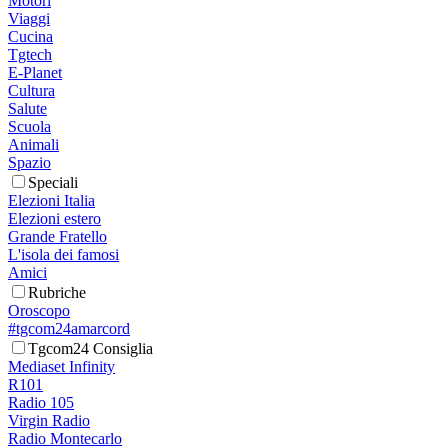
Motori
Viaggi
Cucina
Tgtech
E-Planet
Cultura
Salute
Scuola
Animali
Spazio
Speciali
Elezioni Italia
Elezioni estero
Grande Fratello
L'isola dei famosi
Amici
Rubriche
Oroscopo
#tgcom24amarcord
Tgcom24 Consiglia
Mediaset Infinity
R101
Radio 105
Virgin Radio
Radio Montecarlo