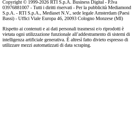
Copyright © 1999-
2026
RTI S.p.A. Business Digital - P.Iva
03976881007 - Tutti i diritti riservati - Per la pubblicità Mediamond
S.p.A. - RTI S.p.A., Mediaset N.V., sede legale Amsterdam (Paesi
Bassi) - Uffici Viale Europa 46, 20093 Cologno Monzese (MI)
Rispetto ai contenuti e ai dati personali trasmessi e/o riprodotti è
vietata ogni utilizzazione funzionale all’addestramento di sistemi di
intelligenza artificiale generativa. È altresì fatto divieto espresso di
utilizzare mezzi automatizzati di data scraping.