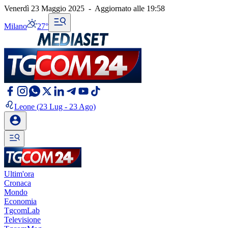
Venerdì 23 Maggio 2025
-
Aggiornato alle
19:58
Milano
27°
Leone
(23 Lug - 23 Ago)
Ultim'ora
Cronaca
Mondo
Economia
TgcomLab
Televisione