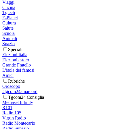
Viaggi
Cucina
Tgtech
E-Planet
Cultura
Salute
Scuola
Animali
Spazio
Speciali
Elezioni Italia
Elezioni estero
Grande Fratello
L'isola dei famosi
Amici
Rubriche
Oroscopo
#tgcom24amarcord
Tgcom24 Consiglia
Mediaset Infinity
R101
Radio 105
Virgin Radio
Radio Montecarlo
Radio Subasio