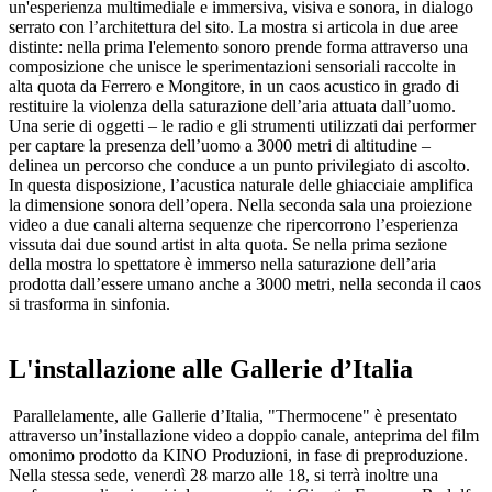
un'esperienza multimediale e immersiva, visiva e sonora, in dialogo
serrato con l’architettura del sito. La mostra si articola in due aree
distinte: nella prima l'elemento sonoro prende forma attraverso una
composizione che unisce le sperimentazioni sensoriali raccolte in
alta quota da Ferrero e Mongitore, in un caos acustico in grado di
restituire la violenza della saturazione dell’aria attuata dall’uomo.
Una serie di oggetti – le radio e gli strumenti utilizzati dai performer
per captare la presenza dell’uomo a 3000 metri di altitudine –
delinea un percorso che conduce a un punto privilegiato di ascolto.
In questa disposizione, l’acustica naturale delle ghiacciaie amplifica
la dimensione sonora dell’opera. Nella seconda sala una proiezione
video a due canali alterna sequenze che ripercorrono l’esperienza
vissuta dai due sound artist in alta quota. Se nella prima sezione
della mostra lo spettatore è immerso nella saturazione dell’aria
prodotta dall’essere umano anche a 3000 metri, nella seconda il caos
si trasforma in sinfonia.
L'installazione alle Gallerie d’Italia
Parallelamente, alle Gallerie d’Italia, "Thermocene" è presentato
attraverso un’installazione video a doppio canale, anteprima del film
omonimo prodotto da KINO Produzioni, in fase di preproduzione.
Nella stessa sede, venerdì 28 marzo alle 18, si terrà inoltre una