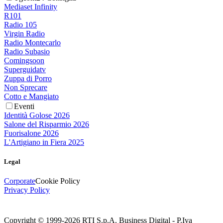
Mediaset Infinity
R101
Radio 105
Virgin Radio
Radio Montecarlo
Radio Subasio
Comingsoon
Superguidatv
Zuppa di Porro
Non Sprecare
Cotto e Mangiato
Eventi
Identità Golose 2026
Salone del Risparmio 2026
Fuorisalone 2026
L'Artigiano in Fiera 2025
Legal
Corporate
Cookie Policy
Privacy Policy
Copyright © 1999-
2026
RTI S.p.A. Business Digital - P.Iva