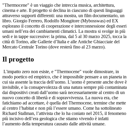
"Thermocene" è un viaggio che intreccia musica, architettura,
cinema e arte. Il progetto si declina in ciascuno di questi linguaggi
attraverso supporti differenti: una mostra, un film documentario, un
libro. Giorgio Ferrero, Rodolfo Mongitore (Mybosswas) ed EX
esplorano il concetto di cooperazione e interconnessione degli esseri
umani nell’era dei cambiamenti climatici. La mostra si svolge in più
sedi e in tappe successive: la prima, dal 5 al 30 marzo 2025, tocca la
città di Torino, alle Gallerie d’Italia e alle Antiche Ghiacciaie del
Mercato Centrale Torino (dove resterà fino al 23 marzo).
Il progetto
L'impatto zero non esiste, e "Thermocene" vuole dimostrare, in
modo poetico ed empirico, che è impossibile pensare a un pianeta in
cui sia assente la traccia dell’uomo. L’uomo è presente anche dove è
invisibile, e la consapevolezza di una natura sempre più contaminata
dai dispositivi creati dall’uomo sarà necessariamente al centro di un
nuovo concetto di libertà e di sopravvivenza. La nuova era, che
fatichiamo ad accettare, è quella del Thermocene, termine che mette
al centro l’habitat e non più l’essere umano. Come ha sottolineato
Richard Stallman, l’attivista che lo ha coniato nel 2015, il fenomeno
più incisivo dell’era geologica che stiamo vivendo è infatti
l’aumento della temperatura causato dalle attività umane.