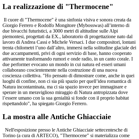
La realizzazione di "Thermocene"
Il cuore di "Thermocene" è una sinfonia visiva e sonora creata da
Giorgio Ferrero e Rodolfo Mongitore (Mybosswas) all’interno di
due bivacchi futuristici, a 3000 metri di altitudine sulle Alpi
piemontesi, progettati da EX., laboratorio di progettazione nato dal
lavoro di Andrea Cassi e Michele Versaci. I due compositori, lontani
trenta chilometri l’uno dall’altro, immersi nella solitudine glaciale dei
due accampamenti, privi di ogni servizio di base, hanno cooperato
attivamente trasformando rumori e onde radio, in un canto corale. I
due performer evocano un mondo in cui natura ed esseri umani
collaborano coscientemente nella costruzione di una nuova
coscienza collettiva. "Ho pensato di dimostrare come, anche in quei
luoghi di confine, non ci sia più spazio per quell’idea romantica di
Natura incontaminata, ma ci sia spazio invece per immaginare e
sperare in un meraviglioso miraggio di Natura antropizzata dove
l’essere umano con la sua genialità si fonde con il proprio habitat
rispettandolo", ha spiegato Giorgio Ferrero.
La mostra alle Antiche Ghiacciaie
Nell'esposizione presso le Antiche Ghiacciaie settecentesche di
Torino (a cura di ARTECO), "Thermocene" si materializza come