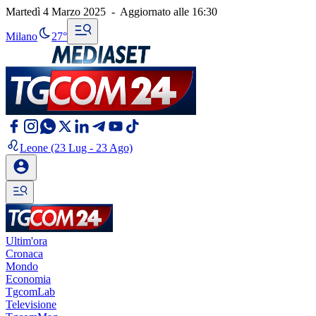
Martedì 4 Marzo 2025
-
Aggiornato alle
16:30
Milano
27°
Leone
(23 Lug - 23 Ago)
Ultim'ora
Cronaca
Mondo
Economia
TgcomLab
Televisione