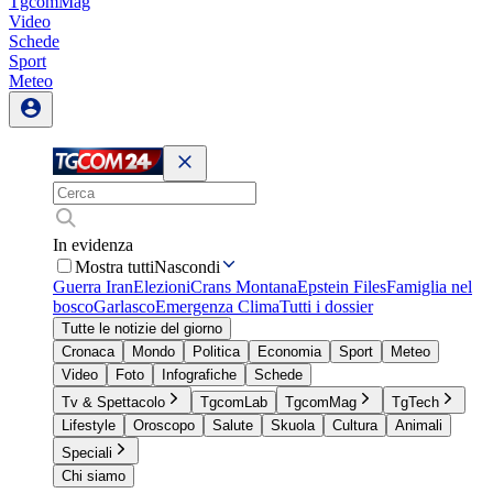
TgcomMag
Video
Schede
Sport
Meteo
In evidenza
Mostra tutti
Nascondi
Guerra Iran
Elezioni
Crans Montana
Epstein Files
Famiglia nel
bosco
Garlasco
Emergenza Clima
Tutti i dossier
Tutte le notizie del giorno
Cronaca
Mondo
Politica
Economia
Sport
Meteo
Video
Foto
Infografiche
Schede
Tv & Spettacolo
TgcomLab
TgcomMag
TgTech
Lifestyle
Oroscopo
Salute
Skuola
Cultura
Animali
Speciali
Chi siamo