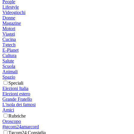
People
Lifestyle
Videogiochi
Donne
Magazine
Motori
Viaggi
Cucina
Tgtech
E-Planet
Cultura
Salute
Scuola
Animali
Spazio
Speciali
Elezioni Italia
Elezioni estero
Grande Fratello
L'isola dei famosi
Amici
Rubriche
Oroscopo
#tgcom24amarcord
Tgcom24 Consiglia