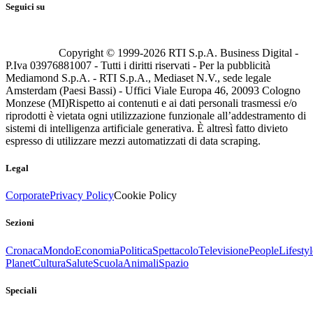
Seguici su
Copyright © 1999-
2026
RTI S.p.A. Business Digital -
P.Iva 03976881007 - Tutti i diritti riservati - Per la pubblicità
Mediamond S.p.A. - RTI S.p.A., Mediaset N.V., sede legale
Amsterdam (Paesi Bassi) - Uffici Viale Europa 46, 20093 Cologno
Monzese (MI)
Rispetto ai contenuti e ai dati personali trasmessi e/o
riprodotti è vietata ogni utilizzazione funzionale all’addestramento di
sistemi di intelligenza artificiale generativa. È altresì fatto divieto
espresso di utilizzare mezzi automatizzati di data scraping.
Legal
Corporate
Privacy Policy
Cookie Policy
Sezioni
Cronaca
Mondo
Economia
Politica
Spettacolo
Televisione
People
Lifestyl
Planet
Cultura
Salute
Scuola
Animali
Spazio
Speciali