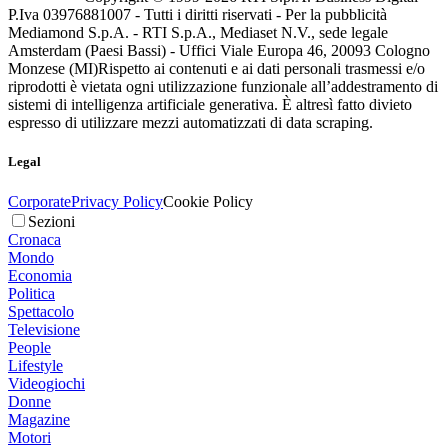
P.Iva 03976881007 - Tutti i diritti riservati - Per la pubblicità
Mediamond S.p.A. - RTI S.p.A., Mediaset N.V., sede legale
Amsterdam (Paesi Bassi) - Uffici Viale Europa 46, 20093 Cologno
Monzese (MI)
Rispetto ai contenuti e ai dati personali trasmessi e/o
riprodotti è vietata ogni utilizzazione funzionale all’addestramento di
sistemi di intelligenza artificiale generativa. È altresì fatto divieto
espresso di utilizzare mezzi automatizzati di data scraping.
Legal
Corporate
Privacy Policy
Cookie Policy
Sezioni
Cronaca
Mondo
Economia
Politica
Spettacolo
Televisione
People
Lifestyle
Videogiochi
Donne
Magazine
Motori