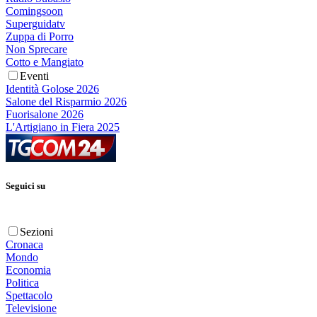
Comingsoon
Superguidatv
Zuppa di Porro
Non Sprecare
Cotto e Mangiato
Eventi
Identità Golose 2026
Salone del Risparmio 2026
Fuorisalone 2026
L'Artigiano in Fiera 2025
Seguici su
Sezioni
Cronaca
Mondo
Economia
Politica
Spettacolo
Televisione