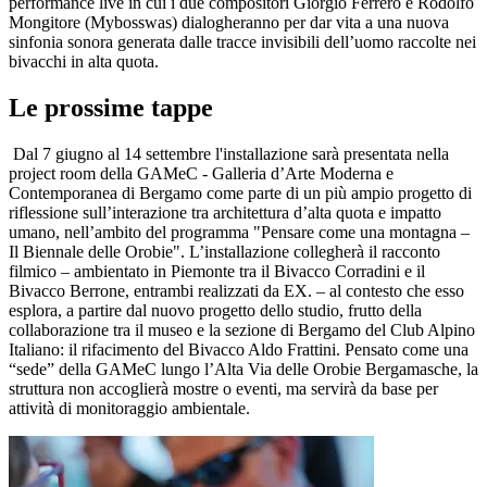
performance live in cui i due compositori Giorgio Ferrero e Rodolfo
Mongitore (Mybosswas) dialogheranno per dar vita a una nuova
sinfonia sonora generata dalle tracce invisibili dell’uomo raccolte nei
bivacchi in alta quota.
Le prossime tappe
Dal 7 giugno al 14 settembre l'installazione sarà presentata nella
project room della GAMeC - Galleria d’Arte Moderna e
Contemporanea di Bergamo come parte di un più ampio progetto di
riflessione sull’interazione tra architettura d’alta quota e impatto
umano, nell’ambito del programma "Pensare come una montagna –
Il Biennale delle Orobie". L’installazione collegherà il racconto
filmico – ambientato in Piemonte tra il Bivacco Corradini e il
Bivacco Berrone, entrambi realizzati da EX. – al contesto che esso
esplora, a partire dal nuovo progetto dello studio, frutto della
collaborazione tra il museo e la sezione di Bergamo del Club Alpino
Italiano: il rifacimento del Bivacco Aldo Frattini. Pensato come una
“sede” della GAMeC lungo l’Alta Via delle Orobie Bergamasche, la
struttura non accoglierà mostre o eventi, ma servirà da base per
attività di monitoraggio ambientale.