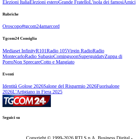
Elezioni Italia
Elezioni estero
Grande Fratello
L'isola dei famosi
Amici
Rubriche
Oroscopo
#tgcom24amarcord
Tgcom24 Consiglia
Mediaset Infinity
R101
Radio 105
Virgin Radio
Radio
Montecarlo
Radio Subasio
Comingsoon
Superguidatv
Zuppa di
Porro
Non Sprecare
Cotto e Mangiato
Eventi
Identità Golose 2026
Salone del Risparmio 2026
Fuorisalone
2026
L'Artigiano in Fiera 2025
Seguici su
Copyright © 1999-
2026
RTI S.p.A. Business Digital -