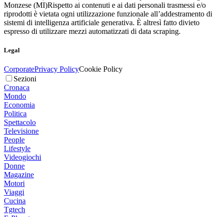
Monzese (MI)
Rispetto ai contenuti e ai dati personali trasmessi e/o
riprodotti è vietata ogni utilizzazione funzionale all’addestramento di
sistemi di intelligenza artificiale generativa. È altresì fatto divieto
espresso di utilizzare mezzi automatizzati di data scraping.
Legal
Corporate
Privacy Policy
Cookie Policy
Sezioni
Cronaca
Mondo
Economia
Politica
Spettacolo
Televisione
People
Lifestyle
Videogiochi
Donne
Magazine
Motori
Viaggi
Cucina
Tgtech