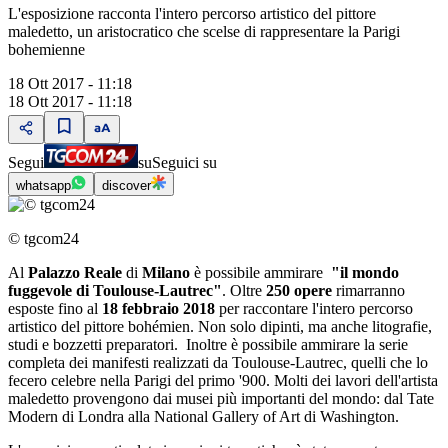
L'esposizione racconta l'intero percorso artistico del pittore
maledetto, un aristocratico che scelse di rappresentare la Parigi
bohemienne
18 Ott 2017 - 11:18
18 Ott 2017 - 11:18
Segui
su
Seguici su
whatsapp
discover
© tgcom24
Al
Palazzo Reale
di
Milano
è possibile ammirare
"il mondo
fuggevole di Toulouse-Lautrec"
. Oltre
250 opere
rimarranno
esposte fino al
18 febbraio 2018
per raccontare l'intero percorso
artistico del pittore bohémien. Non solo dipinti, ma anche litografie,
studi e bozzetti preparatori. Inoltre è possibile ammirare la serie
completa dei manifesti realizzati da Toulouse-Lautrec, quelli che lo
fecero celebre nella Parigi del primo '900. Molti dei lavori dell'artista
maledetto provengono dai musei più importanti del mondo: dal Tate
Modern di Londra alla National Gallery of Art di Washington.