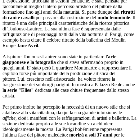
L'esposizione, articolata in sezioni tematiche, è stata pensata per
raccontare al meglio l'intero percorso artistico del pittore dalla
formazione fino agli anni della maturità. Si parte dunque dai
ritratti
di cani e cavalli
per passare alla costruzione del
nudo femminile
. Il
ritratto è una delle principali caratteritistiche della ricerca pittorica
di Toulouse-Lautrec. La sua ultima fase è rappresentata dalle
raffigurazione di personaggi tratti dalla vita notturna di Parigi, come
esempio basta citare il celebre ritratto della ballerina del Moulin
Rouge
Jane Avril
.
A ispirare Toulouse-Lautrec sono state in particolare
l'arte
giapponese e la fotografia
che si stava affermando proprio in
quegli anni. E' stato però il quartiere Montmartre a rappresentare il
capitolo forse più importante della produzione artistica del
pittore. Lui, cresciuto nell'aristocrazia, ha voluto ritrarre la
trasgressione dei sobborgi parigini. In mostra a Palazzo Reale anche
la serie "Elles"
dedicata alle case chiuse frequentate dallo stesso
artista.
Per primo inoltre ha percepito la necessità di un nuovo stile che si
adattasse alla vita cittadina, da qui la sua grande intuizione: le
affiche,
cioè i manifesti con le raffiugurazioni di artisti e ballerine. La
sezione dedicata proprio alle
sue locandine va a chiudere
ideologicamente la mostra. La Parigi bohémienne rappresenta
l'ultima fase del pittore maledetto:
morirà a soli 37 anni
per le