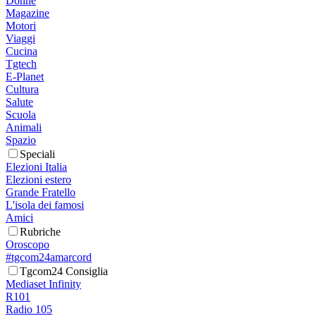
Donne
Magazine
Motori
Viaggi
Cucina
Tgtech
E-Planet
Cultura
Salute
Scuola
Animali
Spazio
Speciali
Elezioni Italia
Elezioni estero
Grande Fratello
L'isola dei famosi
Amici
Rubriche
Oroscopo
#tgcom24amarcord
Tgcom24 Consiglia
Mediaset Infinity
R101
Radio 105