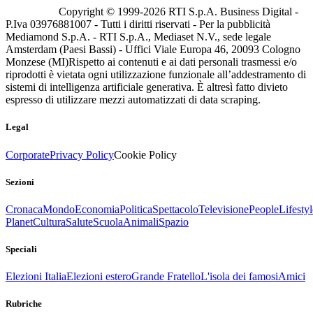
Copyright © 1999-
2026
RTI S.p.A. Business Digital -
P.Iva 03976881007 - Tutti i diritti riservati - Per la pubblicità
Mediamond S.p.A. - RTI S.p.A., Mediaset N.V., sede legale
Amsterdam (Paesi Bassi) - Uffici Viale Europa 46, 20093 Cologno
Monzese (MI)
Rispetto ai contenuti e ai dati personali trasmessi e/o
riprodotti è vietata ogni utilizzazione funzionale all’addestramento di
sistemi di intelligenza artificiale generativa. È altresì fatto divieto
espresso di utilizzare mezzi automatizzati di data scraping.
Legal
Corporate
Privacy Policy
Cookie Policy
Sezioni
Cronaca
Mondo
Economia
Politica
Spettacolo
Televisione
People
Lifestyl
Planet
Cultura
Salute
Scuola
Animali
Spazio
Speciali
Elezioni Italia
Elezioni estero
Grande Fratello
L'isola dei famosi
Amici
Rubriche