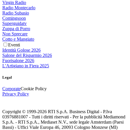
Virgin Radio
Radio Montecarlo
Radio Subasio
Comingsoon
Superguidatv
Zuppa di Porro
Non Sprecare
Cotto e Mangiato
Eventi
Identità Golose 2026
Salone del Risparmio 2026
Fuorisalone 2026
L'Artigiano in Fiera 2025
Legal
Corporate
Cookie Policy
Privacy Policy
Copyright © 1999-
2026
RTI S.p.A. Business Digital - P.Iva
03976881007 - Tutti i diritti riservati - Per la pubblicità Mediamond
S.p.A. - RTI S.p.A., Mediaset N.V., sede legale Amsterdam (Paesi
Bassi) - Uffici Viale Europa 46, 20093 Cologno Monzese (MI)