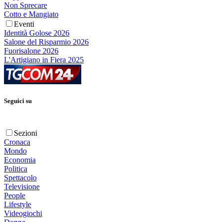
Non Sprecare
Cotto e Mangiato
Eventi
Identità Golose 2026
Salone del Risparmio 2026
Fuorisalone 2026
L'Artigiano in Fiera 2025
Seguici su
Sezioni
Cronaca
Mondo
Economia
Politica
Spettacolo
Televisione
People
Lifestyle
Videogiochi