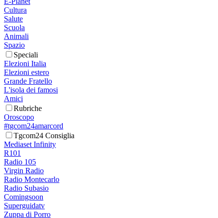
E-Planet
Cultura
Salute
Scuola
Animali
Spazio
Speciali
Elezioni Italia
Elezioni estero
Grande Fratello
L'isola dei famosi
Amici
Rubriche
Oroscopo
#tgcom24amarcord
Tgcom24 Consiglia
Mediaset Infinity
R101
Radio 105
Virgin Radio
Radio Montecarlo
Radio Subasio
Comingsoon
Superguidatv
Zuppa di Porro