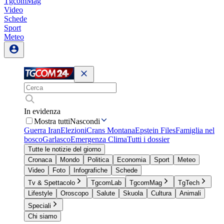
TgcomMag
Video
Schede
Sport
Meteo
In evidenza
Mostra tutti
Nascondi
Guerra Iran
Elezioni
Crans Montana
Epstein Files
Famiglia nel
bosco
Garlasco
Emergenza Clima
Tutti i dossier
Tutte le notizie del giorno
Cronaca
Mondo
Politica
Economia
Sport
Meteo
Video
Foto
Infografiche
Schede
Tv & Spettacolo
TgcomLab
TgcomMag
TgTech
Lifestyle
Oroscopo
Salute
Skuola
Cultura
Animali
Speciali
Chi siamo