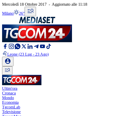
Mercoledì 18 Ottobre 2017
-
Aggiornato alle
11:18
Milano
26°
Leone
(23 Lug - 23 Ago)
Ultim'ora
Cronaca
Mondo
Economia
TgcomLab
Televisione