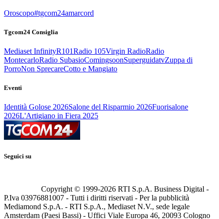
Oroscopo
#tgcom24amarcord
Tgcom24 Consiglia
Mediaset Infinity
R101
Radio 105
Virgin Radio
Radio
Montecarlo
Radio Subasio
Comingsoon
Superguidatv
Zuppa di
Porro
Non Sprecare
Cotto e Mangiato
Eventi
Identità Golose 2026
Salone del Risparmio 2026
Fuorisalone
2026
L'Artigiano in Fiera 2025
Seguici su
Copyright © 1999-
2026
RTI S.p.A. Business Digital -
P.Iva 03976881007 - Tutti i diritti riservati - Per la pubblicità
Mediamond S.p.A. - RTI S.p.A., Mediaset N.V., sede legale
Amsterdam (Paesi Bassi) - Uffici Viale Europa 46, 20093 Cologno