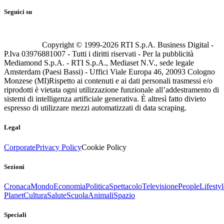
Seguici su
Copyright © 1999-
2026
RTI S.p.A. Business Digital -
P.Iva 03976881007 - Tutti i diritti riservati - Per la pubblicità
Mediamond S.p.A. - RTI S.p.A., Mediaset N.V., sede legale
Amsterdam (Paesi Bassi) - Uffici Viale Europa 46, 20093 Cologno
Monzese (MI)
Rispetto ai contenuti e ai dati personali trasmessi e/o
riprodotti è vietata ogni utilizzazione funzionale all’addestramento di
sistemi di intelligenza artificiale generativa. È altresì fatto divieto
espresso di utilizzare mezzi automatizzati di data scraping.
Legal
Corporate
Privacy Policy
Cookie Policy
Sezioni
Cronaca
Mondo
Economia
Politica
Spettacolo
Televisione
People
Lifestyl
Planet
Cultura
Salute
Scuola
Animali
Spazio
Speciali