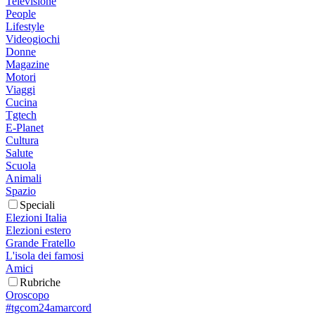
Televisione
People
Lifestyle
Videogiochi
Donne
Magazine
Motori
Viaggi
Cucina
Tgtech
E-Planet
Cultura
Salute
Scuola
Animali
Spazio
Speciali
Elezioni Italia
Elezioni estero
Grande Fratello
L'isola dei famosi
Amici
Rubriche
Oroscopo
#tgcom24amarcord