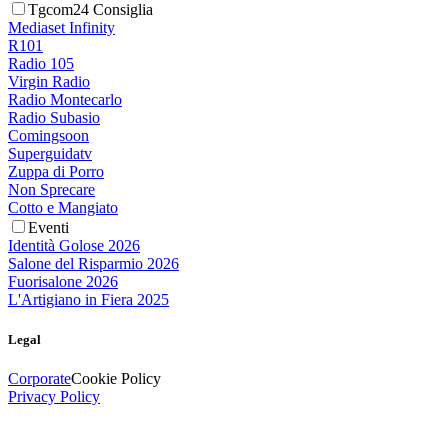
Tgcom24 Consiglia
Mediaset Infinity
R101
Radio 105
Virgin Radio
Radio Montecarlo
Radio Subasio
Comingsoon
Superguidatv
Zuppa di Porro
Non Sprecare
Cotto e Mangiato
Eventi
Identità Golose 2026
Salone del Risparmio 2026
Fuorisalone 2026
L'Artigiano in Fiera 2025
Legal
Corporate
Cookie Policy
Privacy Policy