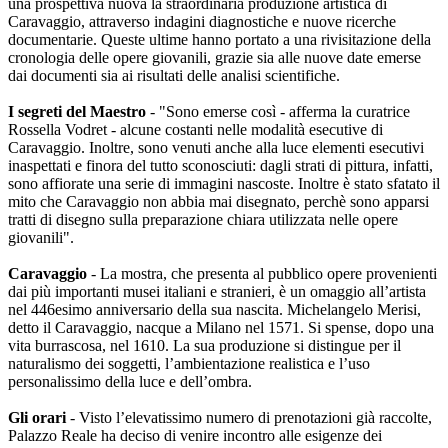
una prospettiva nuova la straordinaria produzione artistica di
Caravaggio, attraverso indagini diagnostiche e nuove ricerche
documentarie. Queste ultime hanno portato a una rivisitazione della
cronologia delle opere giovanili, grazie sia alle nuove date emerse
dai documenti sia ai risultati delle analisi scientifiche.
I segreti del Maestro
- "Sono emerse così - afferma la curatrice
Rossella Vodret - alcune costanti nelle modalità esecutive di
Caravaggio. Inoltre, sono venuti anche alla luce elementi esecutivi
inaspettati e finora del tutto sconosciuti: dagli strati di pittura, infatti,
sono affiorate una serie di immagini nascoste. Inoltre è stato sfatato il
mito che Caravaggio non abbia mai disegnato, perchè sono apparsi
tratti di disegno sulla preparazione chiara utilizzata nelle opere
giovanili".
Caravaggio
- La mostra, che presenta al pubblico opere provenienti
dai più importanti musei italiani e stranieri, è un omaggio all’artista
nel 446esimo anniversario della sua nascita. Michelangelo Merisi,
detto il Caravaggio, nacque a Milano nel 1571. Si spense, dopo una
vita burrascosa, nel 1610. La sua produzione si distingue per il
naturalismo dei soggetti, l’ambientazione realistica e l’uso
personalissimo della luce e dell’ombra.
Gli orari
- Visto l’elevatissimo numero di prenotazioni già raccolte,
Palazzo Reale ha deciso di venire incontro alle esigenze dei