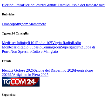
Elezioni Italia
Elezioni estero
Grande Fratello
L'isola dei famosi
Amici
Rubriche
Oroscopo
#tgcom24amarcord
Tgcom24 Consiglia
Mediaset Infinity
R101
Radio 105
Virgin Radio
Radio
Montecarlo
Radio Subasio
Comingsoon
Superguidatv
Zuppa di
Porro
Non Sprecare
Cotto e Mangiato
Eventi
Identità Golose 2026
Salone del Risparmio 2026
Fuorisalone
2026
L'Artigiano in Fiera 2025
Seguici su