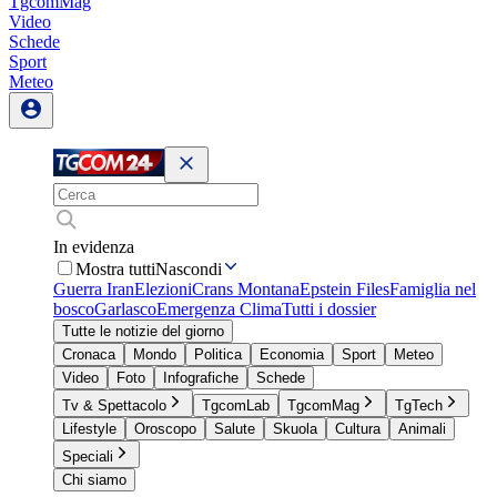
TgcomMag
Video
Schede
Sport
Meteo
In evidenza
Mostra tutti
Nascondi
Guerra Iran
Elezioni
Crans Montana
Epstein Files
Famiglia nel
bosco
Garlasco
Emergenza Clima
Tutti i dossier
Tutte le notizie del giorno
Cronaca
Mondo
Politica
Economia
Sport
Meteo
Video
Foto
Infografiche
Schede
Tv & Spettacolo
TgcomLab
TgcomMag
TgTech
Lifestyle
Oroscopo
Salute
Skuola
Cultura
Animali
Speciali
Chi siamo