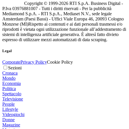
Copyright © 1999-
2026
RTI S.p.A. Business Digital -
P.Iva 03976881007 - Tutti i diritti riservati - Per la pubblicità
Mediamond S.p.A. - RTI S.p.A., Mediaset N.V., sede legale
Amsterdam (Paesi Bassi) - Uffici Viale Europa 46, 20093 Cologno
Monzese (MI)
Rispetto ai contenuti e ai dati personali trasmessi e/o
riprodotti è vietata ogni utilizzazione funzionale all’addestramento di
sistemi di intelligenza artificiale generativa. È altresì fatto divieto
espresso di utilizzare mezzi automatizzati di data scraping.
Legal
Corporate
Privacy Policy
Cookie Policy
Sezioni
Cronaca
Mondo
Economia
Politica
Spettacolo
Televisione
People
Lifestyle
Videogiochi
Donne
Magazine