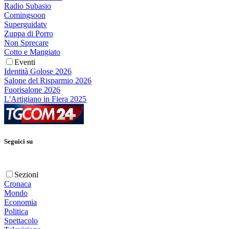
Radio Subasio
Comingsoon
Superguidatv
Zuppa di Porro
Non Sprecare
Cotto e Mangiato
Eventi
Identità Golose 2026
Salone del Risparmio 2026
Fuorisalone 2026
L'Artigiano in Fiera 2025
Seguici su
Sezioni
Cronaca
Mondo
Economia
Politica
Spettacolo