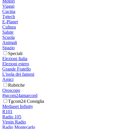
Motori
Viaggi
Cucina
Tgtech
E-Planet
Cultura
Salute
Scuola
Animali
Spazio
Speciali
Elezioni Italia
Elezioni estero
Grande Fratello
L'isola dei famosi
Amici
Rubriche
Oroscopo
#tgcom24amarcord
Tgcom24 Consiglia
Mediaset Infinity
R101
Radio 105
Virgin Radio
Radio Montecarlo