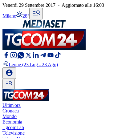
Venerdì 29 Settembre 2017
-
Aggiornato alle
16:03
Milano
28°
Leone
(23 Lug - 23 Ago)
Ultim'ora
Cronaca
Mondo
Economia
TgcomLab
Televisione