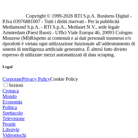
Copyright © 1999-
2026
RTI S.p.A. Business Digital -
P.Iva 03976881007 - Tutti i diritti riservati - Per la pubblicità
Mediamond S.p.A. - RTI S.p.A., Mediaset N.V., sede legale
Amsterdam (Paesi Bassi) - Uffici Viale Europa 46, 20093 Cologno
Monzese (MI)
Rispetto ai contenuti e ai dati personali trasmessi e/o
riprodotti è vietata ogni utilizzazione funzionale all’addestramento di
sistemi di intelligenza artificiale generativa. È altresì fatto divieto
espresso di utilizzare mezzi automatizzati di data scraping.
Legal
Corporate
Privacy Policy
Cookie Policy
Sezioni
Cronaca
Mondo
Economia
Politica
Spettacolo
Televisione
People
Lifestyle
Videogiochi