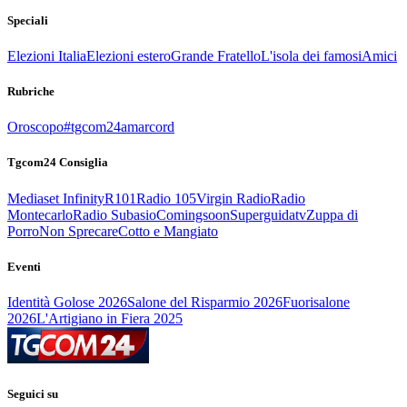
Speciali
Elezioni Italia
Elezioni estero
Grande Fratello
L'isola dei famosi
Amici
Rubriche
Oroscopo
#tgcom24amarcord
Tgcom24 Consiglia
Mediaset Infinity
R101
Radio 105
Virgin Radio
Radio
Montecarlo
Radio Subasio
Comingsoon
Superguidatv
Zuppa di
Porro
Non Sprecare
Cotto e Mangiato
Eventi
Identità Golose 2026
Salone del Risparmio 2026
Fuorisalone
2026
L'Artigiano in Fiera 2025
Seguici su