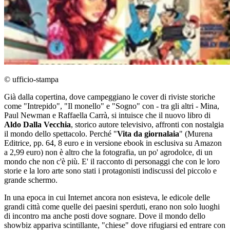
© ufficio-stampa
Già dalla copertina, dove campeggiano le cover di riviste storiche
come "Intrepido", "Il monello" e "Sogno" con - tra gli altri - Mina,
Paul Newman e Raffaella Carrà, si intuisce che il nuovo libro di
Aldo Dalla Vecchia
, storico autore televisivo, affronti con nostalgia
il mondo dello spettacolo. Perché "
Vita da giornalaia
" (Murena
Editrice, pp. 64, 8 euro e in versione ebook in esclusiva su Amazon
a 2,99 euro) non è altro che la fotografia, un po' agrodolce, di un
mondo che non c'è più. E' il racconto di personaggi che con le loro
storie e la loro arte sono stati i protagonisti indiscussi del piccolo e
grande schermo.
In una epoca in cui Internet ancora non esisteva, le edicole delle
grandi città come quelle dei paesini sperduti, erano non solo luoghi
di incontro ma anche posti dove sognare. Dove il mondo dello
showbiz appariva scintillante, "chiese" dove rifugiarsi ed entrare con