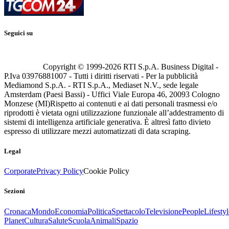
Seguici su
Copyright © 1999-
2026
RTI S.p.A. Business Digital -
P.Iva 03976881007 - Tutti i diritti riservati - Per la pubblicità
Mediamond S.p.A. - RTI S.p.A., Mediaset N.V., sede legale
Amsterdam (Paesi Bassi) - Uffici Viale Europa 46, 20093 Cologno
Monzese (MI)
Rispetto ai contenuti e ai dati personali trasmessi e/o
riprodotti è vietata ogni utilizzazione funzionale all’addestramento di
sistemi di intelligenza artificiale generativa. È altresì fatto divieto
espresso di utilizzare mezzi automatizzati di data scraping.
Legal
Corporate
Privacy Policy
Cookie Policy
Sezioni
Cronaca
Mondo
Economia
Politica
Spettacolo
Televisione
People
Lifestyl
Planet
Cultura
Salute
Scuola
Animali
Spazio