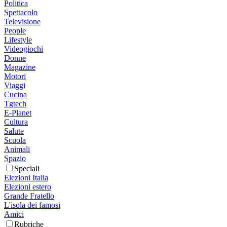
Politica
Spettacolo
Televisione
People
Lifestyle
Videogiochi
Donne
Magazine
Motori
Viaggi
Cucina
Tgtech
E-Planet
Cultura
Salute
Scuola
Animali
Spazio
Speciali
Elezioni Italia
Elezioni estero
Grande Fratello
L'isola dei famosi
Amici
Rubriche