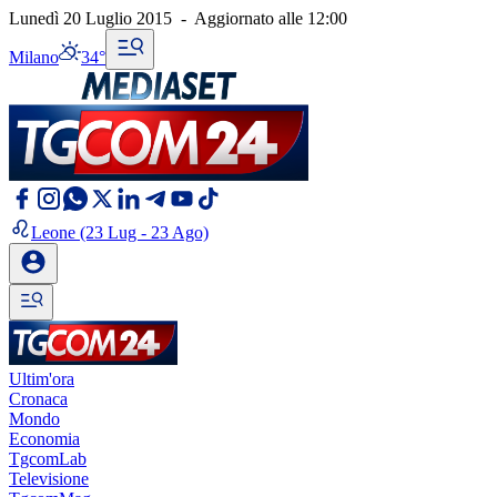
Lunedì 20 Luglio 2015
-
Aggiornato alle
12:00
Milano
34°
Leone
(23 Lug - 23 Ago)
Ultim'ora
Cronaca
Mondo
Economia
TgcomLab
Televisione