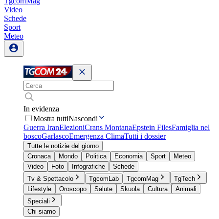
TgcomMag
Video
Schede
Sport
Meteo
In evidenza
Mostra tutti
Nascondi
Guerra Iran
Elezioni
Crans Montana
Epstein Files
Famiglia nel
bosco
Garlasco
Emergenza Clima
Tutti i dossier
Tutte le notizie del giorno
Cronaca
Mondo
Politica
Economia
Sport
Meteo
Video
Foto
Infografiche
Schede
Tv & Spettacolo
TgcomLab
TgcomMag
TgTech
Lifestyle
Oroscopo
Salute
Skuola
Cultura
Animali
Speciali
Chi siamo