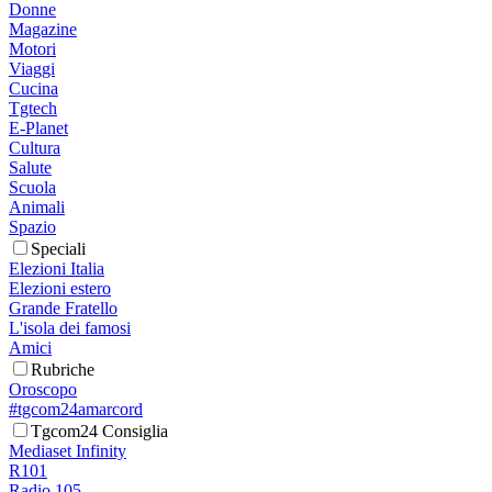
Donne
Magazine
Motori
Viaggi
Cucina
Tgtech
E-Planet
Cultura
Salute
Scuola
Animali
Spazio
Speciali
Elezioni Italia
Elezioni estero
Grande Fratello
L'isola dei famosi
Amici
Rubriche
Oroscopo
#tgcom24amarcord
Tgcom24 Consiglia
Mediaset Infinity
R101
Radio 105