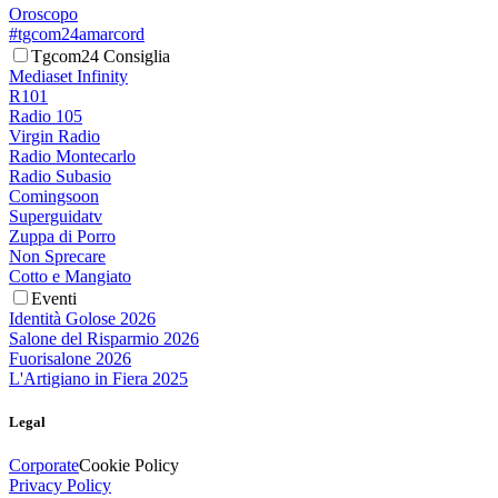
Oroscopo
#tgcom24amarcord
Tgcom24 Consiglia
Mediaset Infinity
R101
Radio 105
Virgin Radio
Radio Montecarlo
Radio Subasio
Comingsoon
Superguidatv
Zuppa di Porro
Non Sprecare
Cotto e Mangiato
Eventi
Identità Golose 2026
Salone del Risparmio 2026
Fuorisalone 2026
L'Artigiano in Fiera 2025
Legal
Corporate
Cookie Policy
Privacy Policy