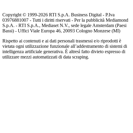
Copyright © 1999-
2026
RTI S.p.A. Business Digital - P.Iva
03976881007 - Tutti i diritti riservati - Per la pubblicità Mediamond
S.p.A. - RTI S.p.A., Mediaset N.V., sede legale Amsterdam (Paesi
Bassi) - Uffici Viale Europa 46, 20093 Cologno Monzese (MI)
Rispetto ai contenuti e ai dati personali trasmessi e/o riprodotti è
vietata ogni utilizzazione funzionale all’addestramento di sistemi di
intelligenza artificiale generativa. È altresì fatto divieto espresso di
utilizzare mezzi automatizzati di data scraping.