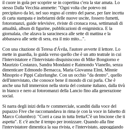
il cuore in gola per scoprire se in copertina c'era la star amata. Lo
stesso Dalla Vecchia ammette: "Ogni volta che potevo mi
precipitavo da lei, nel suo regno al centro del paese, per fare incetta
di carta stampata e inebriarmi delle nuove uscite, fossero fumetti,
fotoromanzi, guide televisive, riviste di cronaca rosa, settimanali di
attualità, album di figurine, pubblicazioni di enigmistica. E la
giornalaia, che alzava la saracinesca alle sette di mattina e la
abbassava alle sette di sera, era il mio mito...".
Con una citazione di Teresa d'Ávila, l'autore avverte il lettore. Lo
mette in guardia, lo guida verso quello che è un atto teatrale in cui
l'Intervistatore e l'Intervistato disquisiscono di Mike Bongiorno e
Maurizio Costanzo, Sandra Mondaini e Raimondo Vianello, senza
dimenticare Edmondo Bernacca, Maria Giovanna Elmi, Minnie
Minoprio e Pippi Calzelunghe. Con un occhio "da dentro", quello
dell'intervistato, che conosce bene il mondo di cui parla. Che è
anche una full immersion nella storia del costume italiano, dalla tivù
in bianco e nero ai fotoromanzi della Lancio fino alla generazione
social.
Si narra degli inizi della tv commerciale, scanditi dalla voce del
pupazzo Five che raccomandava in rima (e con la voce in falsetto di
Marco Columbro): "Corri a casa in tutta fretta/C'è un biscione che ti
aspetta". E c'è anche il tempo per ironizzare. Quando alla fine
l'intervistatore dimentica la sua rivista, e l'intervistato, appoggiando