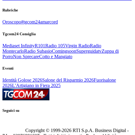
Rubriche
Oroscopo
#tgcom24amarcord
Tgcom24 Consiglia
Mediaset Infinity
R101
Radio 105
Virgin Radio
Radio
Montecarlo
Radio Subasio
Comingsoon
Superguidatv
Zuppa di
Porro
Non Sprecare
Cotto e Mangiato
Eventi
Identità Golose 2026
Salone del Risparmio 2026
Fuorisalone
2026
L'Artigiano in Fiera 2025
Seguici su
Copyright © 1999-
2026
RTI S.p.A. Business Digital -