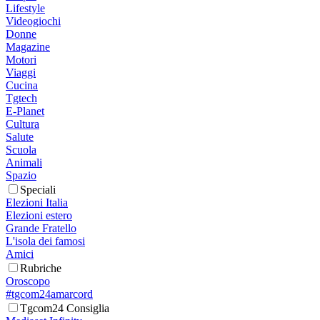
Lifestyle
Videogiochi
Donne
Magazine
Motori
Viaggi
Cucina
Tgtech
E-Planet
Cultura
Salute
Scuola
Animali
Spazio
Speciali
Elezioni Italia
Elezioni estero
Grande Fratello
L'isola dei famosi
Amici
Rubriche
Oroscopo
#tgcom24amarcord
Tgcom24 Consiglia