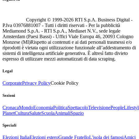
Copyright © 1999-
2026
RTI S.p.A. Business Digital -
P.Iva 03976881007 - Tutti i diritti riservati - Per la pubblicità
Mediamond S.p.A. - RTI S.p.A., Mediaset N.V., sede legale
Amsterdam (Paesi Bassi) - Uffici Viale Europa 46, 20093 Cologno
Monzese (MI)
Rispetto ai contenuti e ai dati personali trasmessi e/o
riprodotti è vietata ogni utilizzazione funzionale all’addestramento di
sistemi di intelligenza artificiale generativa. È altresì fatto divieto
espresso di utilizzare mezzi automatizzati di data scraping.
Legal
Corporate
Privacy Policy
Cookie Policy
Sezioni
Cronaca
Mondo
Economia
Politica
Spettacolo
Televisione
People
Lifestyl
Planet
Cultura
Salute
Scuola
Animali
Spazio
Speciali
Elezioni Italia
Elezioni estero
Grande Fratello
L'isola dei famosi
Amici