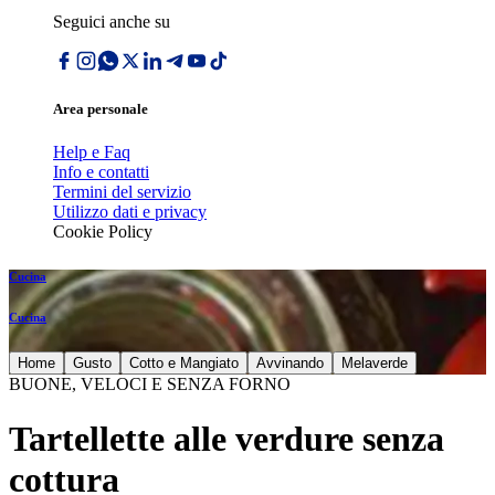
Seguici anche su
Area personale
Help e Faq
Info e contatti
Termini del servizio
Utilizzo dati e privacy
Cookie Policy
Cucina
Cucina
Home
Gusto
Cotto e Mangiato
Avvinando
Melaverde
BUONE, VELOCI E SENZA FORNO
Tartellette alle verdure senza
cottura