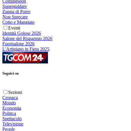
Comingsoon
Superguidatv
Zuppa di Porro
Non Sprecare
Cotto e Mangiato
Eventi
Identità Golose 2026
Salone del Risparmio 2026
Fuorisalone 2026
L'Artigiano in Fiera 2025
Seguici su
Sezioni
Cronaca
Mondo
Economia
Politica
Spettacolo
Televisione
People