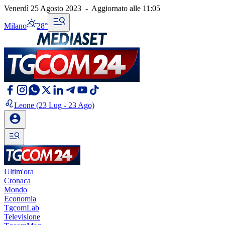
Venerdì 25 Agosto 2023
-
Aggiornato alle
11:05
Milano
28°
Leone
(23 Lug - 23 Ago)
Ultim'ora
Cronaca
Mondo
Economia
TgcomLab
Televisione