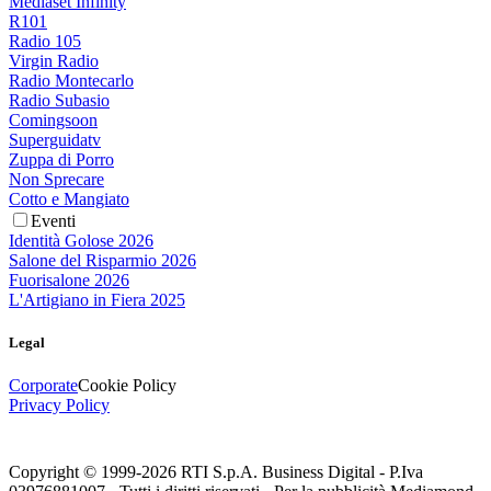
Mediaset Infinity
R101
Radio 105
Virgin Radio
Radio Montecarlo
Radio Subasio
Comingsoon
Superguidatv
Zuppa di Porro
Non Sprecare
Cotto e Mangiato
Eventi
Identità Golose 2026
Salone del Risparmio 2026
Fuorisalone 2026
L'Artigiano in Fiera 2025
Legal
Corporate
Cookie Policy
Privacy Policy
Copyright © 1999-
2026
RTI S.p.A. Business Digital - P.Iva