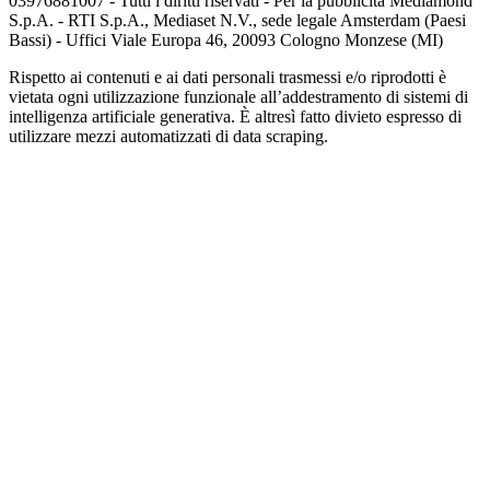
03976881007 - Tutti i diritti riservati - Per la pubblicità Mediamond
S.p.A. - RTI S.p.A., Mediaset N.V., sede legale Amsterdam (Paesi
Bassi) - Uffici Viale Europa 46, 20093 Cologno Monzese (MI)
Rispetto ai contenuti e ai dati personali trasmessi e/o riprodotti è
vietata ogni utilizzazione funzionale all’addestramento di sistemi di
intelligenza artificiale generativa. È altresì fatto divieto espresso di
utilizzare mezzi automatizzati di data scraping.