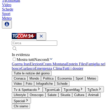
TgcomMag
Video
Schede
Sport
Meteo
In evidenza
Mostra tutti
Nascondi
Guerra Iran
Elezioni
Crans Montana
Epstein Files
Famiglia nel
bosco
Garlasco
Emergenza Clima
Tutti i dossier
Tutte le notizie del giorno
Cronaca
Mondo
Politica
Economia
Sport
Meteo
Video
Foto
Infografiche
Schede
Tv & Spettacolo
TgcomLab
TgcomMag
TgTech
Lifestyle
Oroscopo
Salute
Skuola
Cultura
Animali
Speciali
Chi siamo