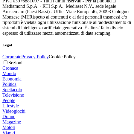
P.Iva 03976881007 - Tutti i diritti riservati - Per la pubblicità
Mediamond S.p.A. - RTI S.p.A., Mediaset N.V., sede legale
Amsterdam (Paesi Bassi) - Uffici Viale Europa 46, 20093 Cologno
Monzese (MI)
Rispetto ai contenuti e ai dati personali trasmessi e/o
riprodotti è vietata ogni utilizzazione funzionale all’addestramento di
sistemi di intelligenza artificiale generativa. È altresì fatto divieto
espresso di utilizzare mezzi automatizzati di data scraping.
Legal
Corporate
Privacy Policy
Cookie Policy
Sezioni
Cronaca
Mondo
Economia
Politica
Spettacolo
Televisione
People
Lifestyle
Videogiochi
Donne
Magazine
Motori
Viaggi