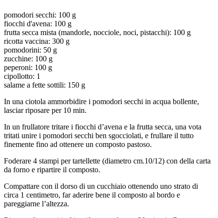
pomodori secchi: 100 g
fiocchi d'avena: 100 g
frutta secca mista (mandorle, nocciole, noci, pistacchi): 100 g
ricotta vaccina: 300 g
pomodorini: 50 g
zucchine: 100 g
peperoni: 100 g
cipollotto: 1
salame a fette sottili: 150 g
In una ciotola ammorbidire i pomodori secchi in acqua bollente,
lasciar riposare per 10 min.
In un frullatore tritare i fiocchi d’avena e la frutta secca, una vota
tritati unire i pomodori secchi ben sgocciolati, e frullare il tutto
finemente fino ad ottenere un composto pastoso.
Foderare 4 stampi per tartellette (diametro cm.10/12) con della carta
da forno e ripartire il composto.
Compattare con il dorso di un cucchiaio ottenendo uno strato di
circa 1 centimetro, far aderire bene il composto al bordo e
pareggiarne l’altezza.