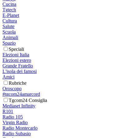
Cucina
Tgtech
E-Planet
Cultura
Salute
Scuola
Animali
Spazio
Speciali
Elezioni Italia
Elezioni estero
Grande Fratello
L'isola dei famosi
Amici
Rubriche
Oroscopo
#tgcom24amarcord
Tgcom24 Consiglia
Mediaset Infinity
R101
Radio 105
Virgin Radio
Radio Montecarlo
Radio Subasio