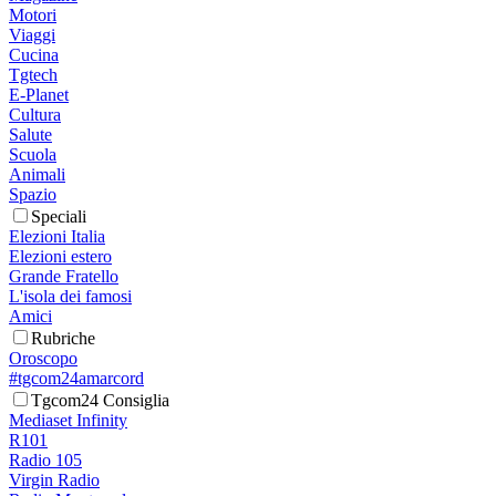
Motori
Viaggi
Cucina
Tgtech
E-Planet
Cultura
Salute
Scuola
Animali
Spazio
Speciali
Elezioni Italia
Elezioni estero
Grande Fratello
L'isola dei famosi
Amici
Rubriche
Oroscopo
#tgcom24amarcord
Tgcom24 Consiglia
Mediaset Infinity
R101
Radio 105
Virgin Radio