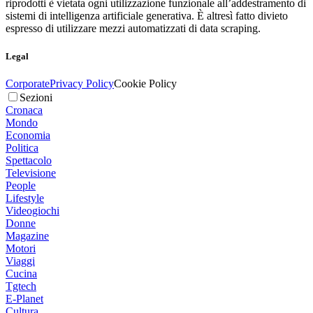
riprodotti è vietata ogni utilizzazione funzionale all’addestramento di
sistemi di intelligenza artificiale generativa. È altresì fatto divieto
espresso di utilizzare mezzi automatizzati di data scraping.
Legal
Corporate
Privacy Policy
Cookie Policy
Sezioni
Cronaca
Mondo
Economia
Politica
Spettacolo
Televisione
People
Lifestyle
Videogiochi
Donne
Magazine
Motori
Viaggi
Cucina
Tgtech
E-Planet
Cultura