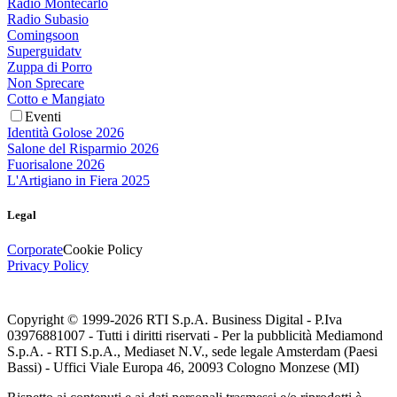
Radio Montecarlo
Radio Subasio
Comingsoon
Superguidatv
Zuppa di Porro
Non Sprecare
Cotto e Mangiato
Eventi
Identità Golose 2026
Salone del Risparmio 2026
Fuorisalone 2026
L'Artigiano in Fiera 2025
Legal
Corporate
Cookie Policy
Privacy Policy
Copyright © 1999-
2026
RTI S.p.A. Business Digital - P.Iva
03976881007 - Tutti i diritti riservati - Per la pubblicità Mediamond
S.p.A. - RTI S.p.A., Mediaset N.V., sede legale Amsterdam (Paesi
Bassi) - Uffici Viale Europa 46, 20093 Cologno Monzese (MI)