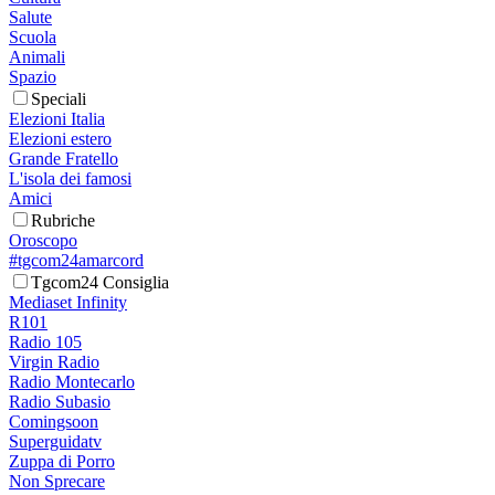
Salute
Scuola
Animali
Spazio
Speciali
Elezioni Italia
Elezioni estero
Grande Fratello
L'isola dei famosi
Amici
Rubriche
Oroscopo
#tgcom24amarcord
Tgcom24 Consiglia
Mediaset Infinity
R101
Radio 105
Virgin Radio
Radio Montecarlo
Radio Subasio
Comingsoon
Superguidatv
Zuppa di Porro
Non Sprecare