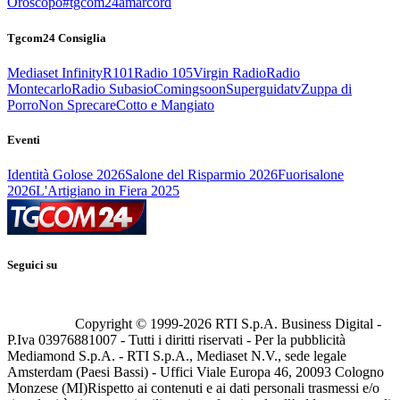
Oroscopo
#tgcom24amarcord
Tgcom24 Consiglia
Mediaset Infinity
R101
Radio 105
Virgin Radio
Radio
Montecarlo
Radio Subasio
Comingsoon
Superguidatv
Zuppa di
Porro
Non Sprecare
Cotto e Mangiato
Eventi
Identità Golose 2026
Salone del Risparmio 2026
Fuorisalone
2026
L'Artigiano in Fiera 2025
Seguici su
Copyright © 1999-
2026
RTI S.p.A. Business Digital -
P.Iva 03976881007 - Tutti i diritti riservati - Per la pubblicità
Mediamond S.p.A. - RTI S.p.A., Mediaset N.V., sede legale
Amsterdam (Paesi Bassi) - Uffici Viale Europa 46, 20093 Cologno
Monzese (MI)
Rispetto ai contenuti e ai dati personali trasmessi e/o