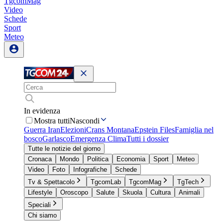
TgcomMag
Video
Schede
Sport
Meteo
In evidenza
Mostra tutti
Nascondi
Guerra Iran
Elezioni
Crans Montana
Epstein Files
Famiglia nel
bosco
Garlasco
Emergenza Clima
Tutti i dossier
Tutte le notizie del giorno
Cronaca
Mondo
Politica
Economia
Sport
Meteo
Video
Foto
Infografiche
Schede
Tv & Spettacolo
TgcomLab
TgcomMag
TgTech
Lifestyle
Oroscopo
Salute
Skuola
Cultura
Animali
Speciali
Chi siamo