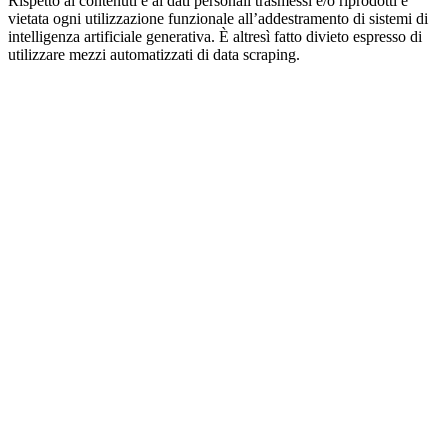
Rispetto ai contenuti e ai dati personali trasmessi e/o riprodotti è
vietata ogni utilizzazione funzionale all’addestramento di sistemi di
intelligenza artificiale generativa. È altresì fatto divieto espresso di
utilizzare mezzi automatizzati di data scraping.