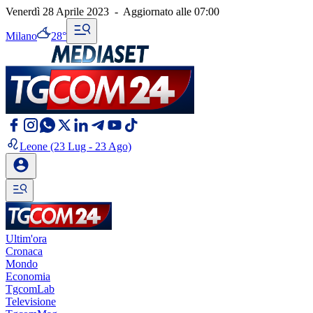
Venerdì 28 Aprile 2023
-
Aggiornato alle
07:00
Milano
28°
Leone
(23 Lug - 23 Ago)
Ultim'ora
Cronaca
Mondo
Economia
TgcomLab
Televisione