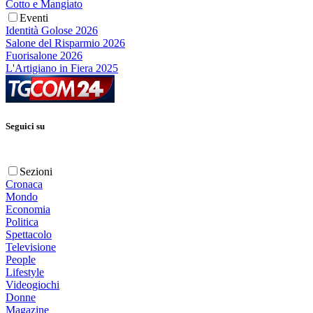
Cotto e Mangiato
Eventi
Identità Golose 2026
Salone del Risparmio 2026
Fuorisalone 2026
L'Artigiano in Fiera 2025
Seguici su
Sezioni
Cronaca
Mondo
Economia
Politica
Spettacolo
Televisione
People
Lifestyle
Videogiochi
Donne
Magazine