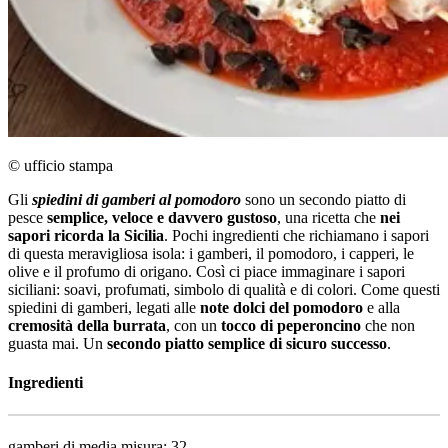
© ufficio stampa
Gli
spiedini di gamberi al pomodoro
sono un secondo piatto di
pesce
semplice, veloce e davvero gustoso
, una ricetta che
nei
sapori ricorda la Sicilia
. Pochi ingredienti che richiamano i sapori
di questa meravigliosa isola: i gamberi, il pomodoro, i capperi, le
olive e il profumo di origano. Così ci piace immaginare i sapori
siciliani: soavi, profumati, simbolo di qualità e di colori. Come questi
spiedini di gamberi, legati alle
note dolci del pomodoro
e alla
cremosità della burrata
, con un
tocco di peperoncino
che non
guasta mai. Un
secondo piatto semplice di sicuro successo
.
Ingredienti
gamberi di media misura: 32