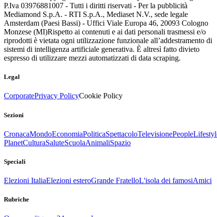
P.Iva 03976881007 - Tutti i diritti riservati - Per la pubblicità
Mediamond S.p.A. - RTI S.p.A., Mediaset N.V., sede legale
Amsterdam (Paesi Bassi) - Uffici Viale Europa 46, 20093 Cologno
Monzese (MI)
Rispetto ai contenuti e ai dati personali trasmessi e/o
riprodotti è vietata ogni utilizzazione funzionale all’addestramento di
sistemi di intelligenza artificiale generativa. È altresì fatto divieto
espresso di utilizzare mezzi automatizzati di data scraping.
Legal
Corporate
Privacy Policy
Cookie Policy
Sezioni
Cronaca
Mondo
Economia
Politica
Spettacolo
Televisione
People
Lifestyl
Planet
Cultura
Salute
Scuola
Animali
Spazio
Speciali
Elezioni Italia
Elezioni estero
Grande Fratello
L'isola dei famosi
Amici
Rubriche