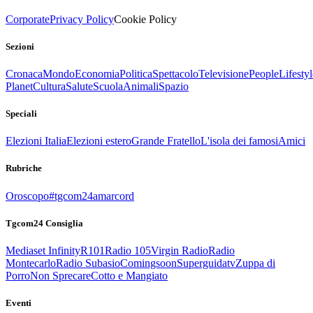
Corporate
Privacy Policy
Cookie Policy
Sezioni
Cronaca
Mondo
Economia
Politica
Spettacolo
Televisione
People
Lifestyl
Planet
Cultura
Salute
Scuola
Animali
Spazio
Speciali
Elezioni Italia
Elezioni estero
Grande Fratello
L'isola dei famosi
Amici
Rubriche
Oroscopo
#tgcom24amarcord
Tgcom24 Consiglia
Mediaset Infinity
R101
Radio 105
Virgin Radio
Radio
Montecarlo
Radio Subasio
Comingsoon
Superguidatv
Zuppa di
Porro
Non Sprecare
Cotto e Mangiato
Eventi