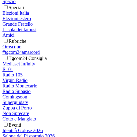
Spazio
Speciali
Elezioni Italia
Elezioni estero
Grande Fratello
L'isola dei famosi
Amici
Rubriche
Oroscopo
#tgcom24amarcord
Tgcom24 Consiglia
Mediaset Infinity
R101
Radio 105
Virgin Radio
Radio Montecarlo
Radio Subasio
Comingsoon
Superguidatv
Zuppa di Porro
Non Sprecare
Cotto e Mangiato
Eventi
Identità Golose 2026
Salone del Risparmio 2026