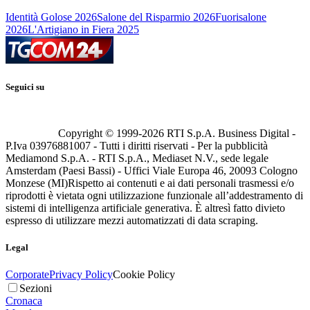
Identità Golose 2026
Salone del Risparmio 2026
Fuorisalone
2026
L'Artigiano in Fiera 2025
Seguici su
Copyright © 1999-
2026
RTI S.p.A. Business Digital -
P.Iva 03976881007 - Tutti i diritti riservati - Per la pubblicità
Mediamond S.p.A. - RTI S.p.A., Mediaset N.V., sede legale
Amsterdam (Paesi Bassi) - Uffici Viale Europa 46, 20093 Cologno
Monzese (MI)
Rispetto ai contenuti e ai dati personali trasmessi e/o
riprodotti è vietata ogni utilizzazione funzionale all’addestramento di
sistemi di intelligenza artificiale generativa. È altresì fatto divieto
espresso di utilizzare mezzi automatizzati di data scraping.
Legal
Corporate
Privacy Policy
Cookie Policy
Sezioni
Cronaca