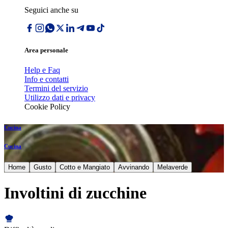
Seguici anche su
Area personale
Help e Faq
Info e contatti
Termini del servizio
Utilizzo dati e privacy
Cookie Policy
Cucina
Cucina
Home
Gusto
Cotto e Mangiato
Avvinando
Melaverde
Involtini di zucchine