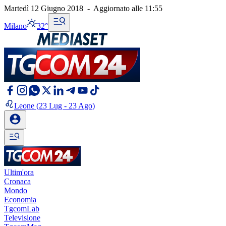
Martedì 12 Giugno 2018
-
Aggiornato alle
11:55
Milano
32°
Leone
(23 Lug - 23 Ago)
Ultim'ora
Cronaca
Mondo
Economia
TgcomLab
Televisione