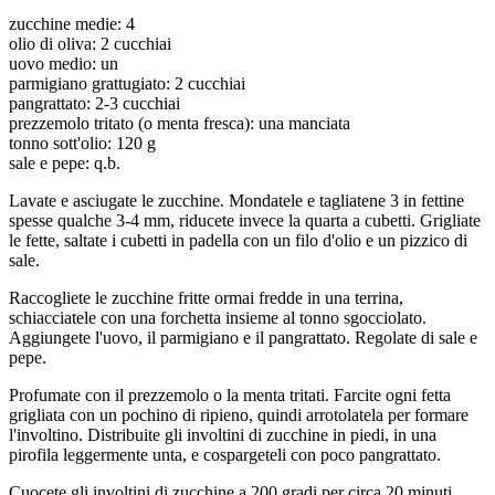
zucchine medie: 4
olio di oliva: 2 cucchiai
uovo medio: un
parmigiano grattugiato: 2 cucchiai
pangrattato: 2-3 cucchiai
prezzemolo tritato (o menta fresca): una manciata
tonno sott'olio: 120 g
sale e pepe: q.b.
Lavate e asciugate le zucchine. Mondatele e tagliatene 3 in fettine
spesse qualche 3-4 mm, riducete invece la quarta a cubetti. Grigliate
le fette, saltate i cubetti in padella con un filo d'olio e un pizzico di
sale.
Raccogliete le zucchine fritte ormai fredde in una terrina,
schiacciatele con una forchetta insieme al tonno sgocciolato.
Aggiungete l'uovo, il parmigiano e il pangrattato. Regolate di sale e
pepe.
Profumate con il prezzemolo o la menta tritati. Farcite ogni fetta
grigliata con un pochino di ripieno, quindi arrotolatela per formare
l'involtino. Distribuite gli involtini di zucchine in piedi, in una
pirofila leggermente unta, e cospargeteli con poco pangrattato.
Cuocete gli involtini di zucchine a 200 gradi per circa 20 minuti.