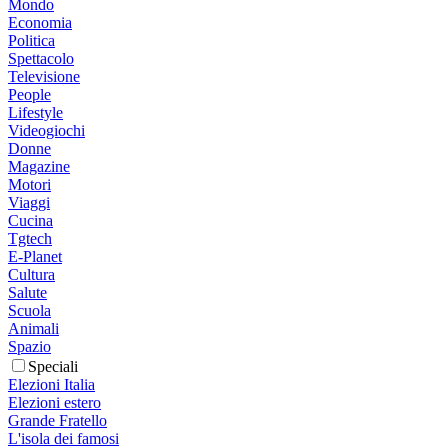
Mondo
Economia
Politica
Spettacolo
Televisione
People
Lifestyle
Videogiochi
Donne
Magazine
Motori
Viaggi
Cucina
Tgtech
E-Planet
Cultura
Salute
Scuola
Animali
Spazio
Speciali
Elezioni Italia
Elezioni estero
Grande Fratello
L'isola dei famosi