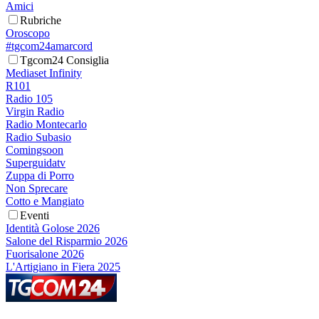
Amici
Rubriche
Oroscopo
#tgcom24amarcord
Tgcom24 Consiglia
Mediaset Infinity
R101
Radio 105
Virgin Radio
Radio Montecarlo
Radio Subasio
Comingsoon
Superguidatv
Zuppa di Porro
Non Sprecare
Cotto e Mangiato
Eventi
Identità Golose 2026
Salone del Risparmio 2026
Fuorisalone 2026
L'Artigiano in Fiera 2025