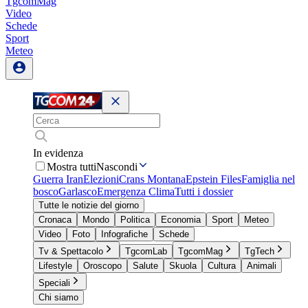
TgcomMag
Video
Schede
Sport
Meteo
In evidenza
Mostra tutti
Nascondi
Guerra Iran
Elezioni
Crans Montana
Epstein Files
Famiglia nel
bosco
Garlasco
Emergenza Clima
Tutti i dossier
Tutte le notizie del giorno
Cronaca
Mondo
Politica
Economia
Sport
Meteo
Video
Foto
Infografiche
Schede
Tv & Spettacolo
TgcomLab
TgcomMag
TgTech
Lifestyle
Oroscopo
Salute
Skuola
Cultura
Animali
Speciali
Chi siamo