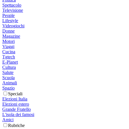
Spettacolo
Televisione
People
Lifestyle
Videogiochi
Donne
Magazine
Motori
Viaggi
Cucina
Tgtech
E-Planet
Cultura
Salute
Scuola
Animali
Spazio
Speciali
Elezioni Italia
Elezioni estero
Grande Fratello
L'isola dei famosi
Amici
Rubriche