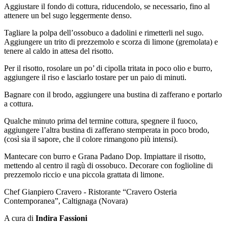
Aggiustare il fondo di cottura, riducendolo, se necessario, fino al
attenere un bel sugo leggermente denso.
Tagliare la polpa dell’ossobuco a dadolini e rimetterli nel sugo.
Aggiungere un trito di prezzemolo e scorza di limone (gremolata) e
tenere al caldo in attesa del risotto.
Per il risotto, rosolare un po’ di cipolla tritata in poco olio e burro,
aggiungere il riso e lasciarlo tostare per un paio di minuti.
Bagnare con il brodo, aggiungere una bustina di zafferano e portarlo
a cottura.
Qualche minuto prima del termine cottura, spegnere il fuoco,
aggiungere l’altra bustina di zafferano stemperata in poco brodo,
(così sia il sapore, che il colore rimangono più intensi).
Mantecare con burro e Grana Padano Dop. Impiattare il risotto,
mettendo al centro il ragù di ossobuco. Decorare con foglioline di
prezzemolo riccio e una piccola grattata di limone.
Chef Gianpiero Cravero - Ristorante “Cravero Osteria
Contemporanea”, Caltignaga (Novara)
A cura di
Indira Fassioni