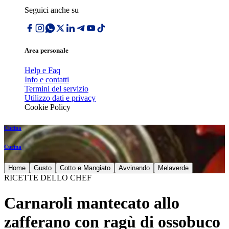
Seguici anche su
Area personale
Help e Faq
Info e contatti
Termini del servizio
Utilizzo dati e privacy
Cookie Policy
Cucina
Cucina
Home
Gusto
Cotto e Mangiato
Avvinando
Melaverde
RICETTE DELLO CHEF
Carnaroli mantecato allo
zafferano con ragù di ossobuco