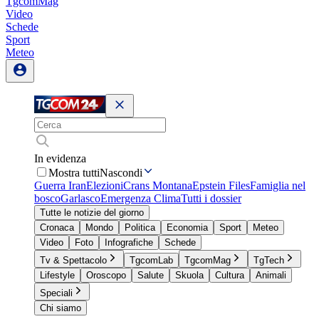
TgcomMag
Video
Schede
Sport
Meteo
In evidenza
Mostra tutti
Nascondi
Guerra Iran
Elezioni
Crans Montana
Epstein Files
Famiglia nel
bosco
Garlasco
Emergenza Clima
Tutti i dossier
Tutte le notizie del giorno
Cronaca
Mondo
Politica
Economia
Sport
Meteo
Video
Foto
Infografiche
Schede
Tv & Spettacolo
TgcomLab
TgcomMag
TgTech
Lifestyle
Oroscopo
Salute
Skuola
Cultura
Animali
Speciali
Chi siamo