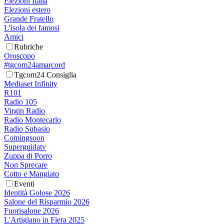
Elezioni Italia
Elezioni estero
Grande Fratello
L'isola dei famosi
Amici
Rubriche
Oroscopo
#tgcom24amarcord
Tgcom24 Consiglia
Mediaset Infinity
R101
Radio 105
Virgin Radio
Radio Montecarlo
Radio Subasio
Comingsoon
Superguidatv
Zuppa di Porro
Non Sprecare
Cotto e Mangiato
Eventi
Identità Golose 2026
Salone del Risparmio 2026
Fuorisalone 2026
L'Artigiano in Fiera 2025