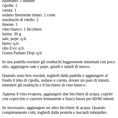
zafferano: 2 bustine
cipolle: 2
carota: 1
sedano finemente tritato: 2 coste
ossobuchi di vitello: 2
limone: 1
vino bianco: 1 bicchiere
farina: 30 g
sale, pepe: q.b.
burro: q.b.
olio Evo: q.b.
Grana Padano Dop: q.b.
In una padella rosolare gli ossibuchi leggermente infarinati con poco
olio, aggiungere sale e pepe, girarli e salarli di nuovo.
Quando sono ben rosolati, toglierli dalla padella e aggiungere al
fondo il trito di cipolla, sedano e carota, dorare un paio di minuti,
rimettere gli ossibuchi e il bicchiere di vino bianco.
Appena il vino evapora, aggiungere due bicchieri di acqua, coprire
con coperchio e cuocere lentamente a fuoco basso per 60/80 minuti.
Se necessario, aggiungere un altro bicchiere di acqua. Quando
completamente cotti, toglierli dalla pentola e lasciarli intiepidire.