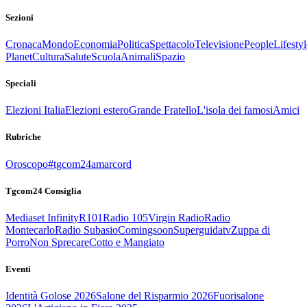
Sezioni
Cronaca
Mondo
Economia
Politica
Spettacolo
Televisione
People
Lifestyl
Planet
Cultura
Salute
Scuola
Animali
Spazio
Speciali
Elezioni Italia
Elezioni estero
Grande Fratello
L'isola dei famosi
Amici
Rubriche
Oroscopo
#tgcom24amarcord
Tgcom24 Consiglia
Mediaset Infinity
R101
Radio 105
Virgin Radio
Radio
Montecarlo
Radio Subasio
Comingsoon
Superguidatv
Zuppa di
Porro
Non Sprecare
Cotto e Mangiato
Eventi
Identità Golose 2026
Salone del Risparmio 2026
Fuorisalone