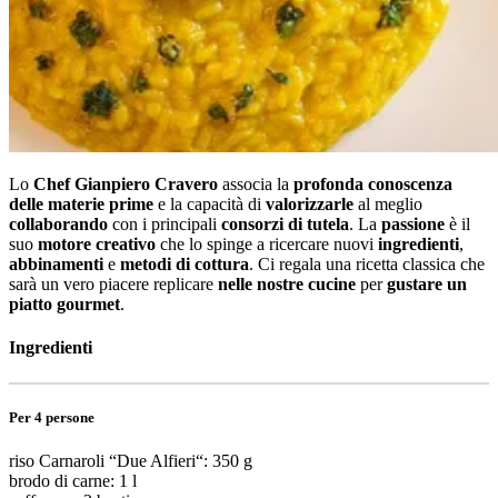
Lo
Chef Gianpiero Cravero
associa la
profonda conoscenza
delle materie prime
e la capacità di
valorizzarle
al meglio
collaborando
con i principali
consorzi di tutela
. La
passione
è il
suo
motore creativo
che lo spinge a ricercare nuovi
ingredienti
,
abbinamenti
e
metodi di cottura
. Ci regala una ricetta classica che
sarà un vero piacere replicare
nelle nostre cucine
per
gustare un
piatto gourmet
.
Ingredienti
Per 4 persone
riso Carnaroli “Due Alfieri“: 350 g
brodo di carne: 1 l