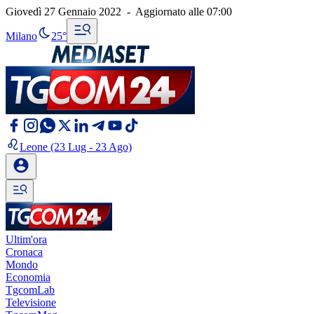
Giovedì 27 Gennaio 2022
-
Aggiornato alle
07:00
Milano
25°
Leone
(23 Lug - 23 Ago)
Ultim'ora
Cronaca
Mondo
Economia
TgcomLab
Televisione