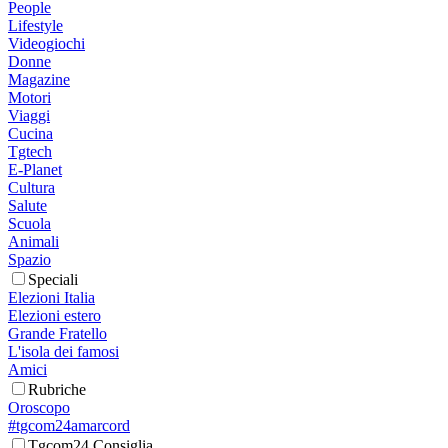
People
Lifestyle
Videogiochi
Donne
Magazine
Motori
Viaggi
Cucina
Tgtech
E-Planet
Cultura
Salute
Scuola
Animali
Spazio
Speciali
Elezioni Italia
Elezioni estero
Grande Fratello
L'isola dei famosi
Amici
Rubriche
Oroscopo
#tgcom24amarcord
Tgcom24 Consiglia