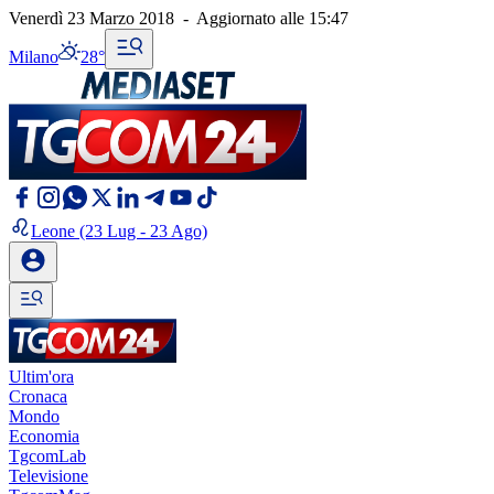
Venerdì 23 Marzo 2018
-
Aggiornato alle
15:47
Milano
28°
Leone
(23 Lug - 23 Ago)
Ultim'ora
Cronaca
Mondo
Economia
TgcomLab
Televisione