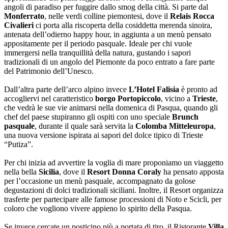
angoli di paradiso per fuggire dallo smog della città. Si parte dal
Monferrato
, nelle verdi colline piemontesi, dove il
Relais Rocca
Civalieri
ci porta alla riscoperta della cosiddetta merenda sinoira,
antenata dell’odierno happy hour, in aggiunta a un menù pensato
appositamente per il periodo pasquale. Ideale per chi vuole
immergersi nella tranquillità della natura, gustando i sapori
tradizionali di un angolo del Piemonte da poco entrato a fare parte
del Patrimonio dell’Unesco.
Dall’altra parte dell’arco alpino invece
L’Hotel Falisia
è pronto ad
accogliervi nel caratteristico
borgo Portopiccolo
, vicino a
Trieste
,
che vedrà le sue vie animarsi nella domenica di Pasqua, quando gli
chef del paese stupiranno gli ospiti con uno speciale
Brunch
pasquale
, durante il quale sarà servita la
Colomba
Mitteleuropa
,
una nuova versione ispirata ai sapori del dolce tipico di Trieste
“Putiza”.
Per chi inizia ad avvertire la voglia di mare proponiamo un viaggetto
nella bella
Sicilia
, dove il
Resort Donna Coraly
ha pensato apposta
per l’occasione un menù pasquale, accompagnato da golose
degustazioni di dolci tradizionali siciliani. Inoltre, il Resort organizza
trasferte per partecipare alle famose processioni di Noto e Scicli, per
coloro che vogliono vivere appieno lo spirito della Pasqua.
Se invece cercate un posticino più a portata di tiro, il Ristorante
Villa