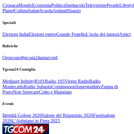
Cronaca
Mondo
Economia
Politica
Spettacolo
Televisione
People
Lifestyl
Planet
Cultura
Salute
Scuola
Animali
Spazio
Speciali
Elezioni Italia
Elezioni estero
Grande Fratello
L'isola dei famosi
Amici
Rubriche
Oroscopo
#tgcom24amarcord
Tgcom24 Consiglia
Mediaset Infinity
R101
Radio 105
Virgin Radio
Radio
Montecarlo
Radio Subasio
Comingsoon
Superguidatv
Zuppa di
Porro
Non Sprecare
Cotto e Mangiato
Eventi
Identità Golose 2026
Salone del Risparmio 2026
Fuorisalone
2026
L'Artigiano in Fiera 2025