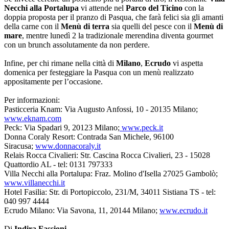
Necchi alla Portalupa
vi attende nel
Parco del Ticino
con la
doppia proposta per il pranzo di Pasqua, che farà felici sia gli amanti
della carne con il
Menù di terra
sia quelli del pesce con il
Menù di
mare
, mentre lunedì 2 la tradizionale merendina diventa gourmet
con un brunch assolutamente da non perdere.
Infine, per chi rimane nella città di
Milano
,
Ecrudo
vi aspetta
domenica per festeggiare la Pasqua con un menù realizzato
appositamente per l’occasione.
Per informazioni:
Pasticceria Knam: Via Augusto Anfossi, 10 - 20135 Milano;
www.eknam.com
Peck: Via Spadari 9, 20123 Milano;
www.peck.it
Donna Coraly Resort: Contrada San Michele, 96100
Siracusa;
www.donnacoraly.it
Relais Rocca Civalieri: Str. Cascina Rocca Civalieri, 23 - 15028
Quattordio AL - tel: 0131 797333
Villa Necchi alla Portalupa: Fraz. Molino d'Isella 27025 Gambolò;
www.villanecchi.it
Hotel Fasilia: Str. di Portopiccolo, 231/M, 34011 Sistiana TS - tel:
040 997 4444
Ecrudo Milano: Via Savona, 11, 20144 Milano;
www.ecrudo.it
Di
Indira Fassioni