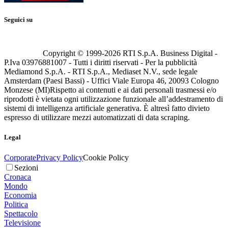
Seguici su
Copyright © 1999-
2026
RTI S.p.A. Business Digital -
P.Iva 03976881007 - Tutti i diritti riservati - Per la pubblicità
Mediamond S.p.A. - RTI S.p.A., Mediaset N.V., sede legale
Amsterdam (Paesi Bassi) - Uffici Viale Europa 46, 20093 Cologno
Monzese (MI)
Rispetto ai contenuti e ai dati personali trasmessi e/o
riprodotti è vietata ogni utilizzazione funzionale all’addestramento di
sistemi di intelligenza artificiale generativa. È altresì fatto divieto
espresso di utilizzare mezzi automatizzati di data scraping.
Legal
Corporate
Privacy Policy
Cookie Policy
Sezioni
Cronaca
Mondo
Economia
Politica
Spettacolo
Televisione