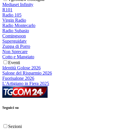
Mediaset Infinity
R101
Radio 105
Virgin Radio
Radio Montecarlo
Radio Subasio
Comingsoon
Superguidatv
Zuppa di Porro
Non Sprecare
Cotto e Mangiato
Eventi
Identità Golose 2026
Salone del Risparmio 2026
Fuorisalone 2026
L'Artigiano in Fiera 2025
Seguici su
Sezioni