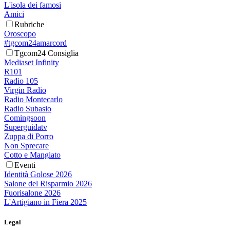
L'isola dei famosi
Amici
Rubriche
Oroscopo
#tgcom24amarcord
Tgcom24 Consiglia
Mediaset Infinity
R101
Radio 105
Virgin Radio
Radio Montecarlo
Radio Subasio
Comingsoon
Superguidatv
Zuppa di Porro
Non Sprecare
Cotto e Mangiato
Eventi
Identità Golose 2026
Salone del Risparmio 2026
Fuorisalone 2026
L'Artigiano in Fiera 2025
Legal