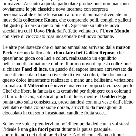
primavera. Accanto a questa particolare produzione, non mancano
ovviamente le più classiche uova incartate con sorpresa
personalizzabile e tutte le varianti a forma di animale diventate un
must della
collezione Knam
, che comprende polli, conigli e galletti
dal gusto più dark a quello più soft. Spiccano su tutto le uova
speciali tra cui l’
Uovo Pink
dall’effetto vellutato e l’
Uovo Mondo
con sfere di cioccolato rosa incastonate nell’uovo portante.
Le altre prelibatezze che ci hanno ammaliato arrivano dalla
maison
Peck
e recano la firma del
chocolate
chef Galileo Reposo
, che
quest’anno gioca con luci e colori, realizzando un equilibrio
bellissimo di sfumature e ombre. Il primo uovo di questa collezione
si chiama
Fasci di luce
, un guscio dal sapore intenso attraversato da
lame di cioccolato bianco rivestite di diversi colori, che donano a
questo dolce interamente realizzato a mano una bellissima variazione
cromatica. Il
Millecolori
è invece una vera e propria tavolozza per lo
Chef che libera la fantasia e la creatività per dipingere con coloranti
al burro di cacao, sofisticati giochi di luce, mentre il
Golden Egg
punta tutto sulla consistenza, presentandosi con una veste dall’effetto
vellutato e dalla colorazione dorata, arricchito da medaglioni di
cioccolato in cui sono incastonati canditi e frutta secca.
Se invece volete prendervi un po’ di tempo da dedicare a voi stessi,
l’ideale è una
gita fuori porta
durante la pausa pasquale,
approfittando dei primi raggi di sole. Noi vi consigliamo cinque