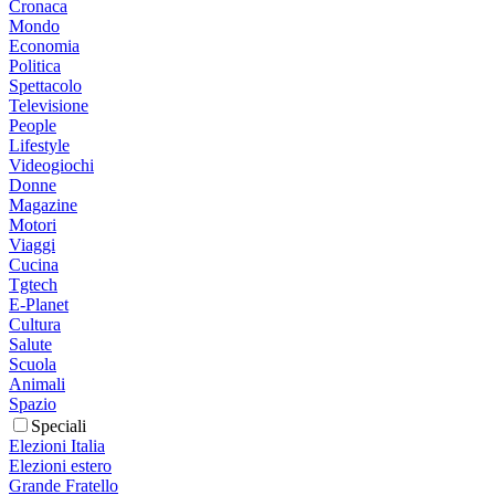
Cronaca
Mondo
Economia
Politica
Spettacolo
Televisione
People
Lifestyle
Videogiochi
Donne
Magazine
Motori
Viaggi
Cucina
Tgtech
E-Planet
Cultura
Salute
Scuola
Animali
Spazio
Speciali
Elezioni Italia
Elezioni estero
Grande Fratello