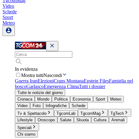
TgcomMag
Video
Schede
Sport
Meteo
In evidenza
Mostra tutti
Nascondi
Guerra Iran
Elezioni
Crans Montana
Epstein Files
Famiglia nel
bosco
Garlasco
Emergenza Clima
Tutti i dossier
Tutte le notizie del giorno
Cronaca
Mondo
Politica
Economia
Sport
Meteo
Video
Foto
Infografiche
Schede
Tv & Spettacolo
TgcomLab
TgcomMag
TgTech
Lifestyle
Oroscopo
Salute
Skuola
Cultura
Animali
Speciali
Chi siamo