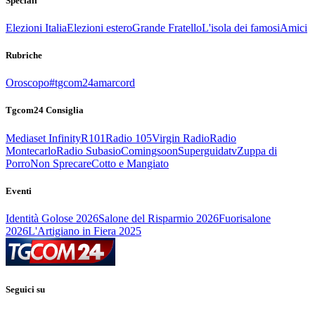
Speciali
Elezioni Italia
Elezioni estero
Grande Fratello
L'isola dei famosi
Amici
Rubriche
Oroscopo
#tgcom24amarcord
Tgcom24 Consiglia
Mediaset Infinity
R101
Radio 105
Virgin Radio
Radio
Montecarlo
Radio Subasio
Comingsoon
Superguidatv
Zuppa di
Porro
Non Sprecare
Cotto e Mangiato
Eventi
Identità Golose 2026
Salone del Risparmio 2026
Fuorisalone
2026
L'Artigiano in Fiera 2025
Seguici su