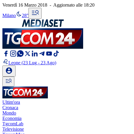
Venerdì 16 Marzo 2018
-
Aggiornato alle
18:20
Milano
28°
Leone
(23 Lug - 23 Ago)
Ultim'ora
Cronaca
Mondo
Economia
TgcomLab
Televisione