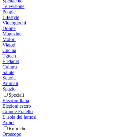
Spettacolo
Televisione
People
Lifestyle
Videogiochi
Donne
Magazine
Motori
Viaggi
Cucina
Tgtech
E-Planet
Cultura
Salute
Scuola
Animali
Spazio
Speciali
Elezioni Italia
Elezioni estero
Grande Fratello
L'isola dei famosi
Amici
Rubriche
Oroscopo