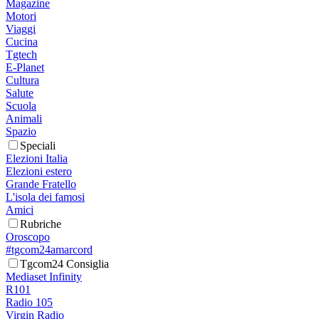
Magazine
Motori
Viaggi
Cucina
Tgtech
E-Planet
Cultura
Salute
Scuola
Animali
Spazio
Speciali
Elezioni Italia
Elezioni estero
Grande Fratello
L'isola dei famosi
Amici
Rubriche
Oroscopo
#tgcom24amarcord
Tgcom24 Consiglia
Mediaset Infinity
R101
Radio 105
Virgin Radio