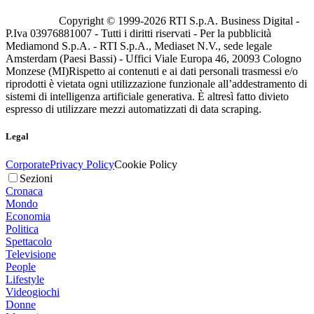
Copyright © 1999-
2026
RTI S.p.A. Business Digital -
P.Iva 03976881007 - Tutti i diritti riservati - Per la pubblicità
Mediamond S.p.A. - RTI S.p.A., Mediaset N.V., sede legale
Amsterdam (Paesi Bassi) - Uffici Viale Europa 46, 20093 Cologno
Monzese (MI)
Rispetto ai contenuti e ai dati personali trasmessi e/o
riprodotti è vietata ogni utilizzazione funzionale all’addestramento di
sistemi di intelligenza artificiale generativa. È altresì fatto divieto
espresso di utilizzare mezzi automatizzati di data scraping.
Legal
Corporate
Privacy Policy
Cookie Policy
Sezioni
Cronaca
Mondo
Economia
Politica
Spettacolo
Televisione
People
Lifestyle
Videogiochi
Donne