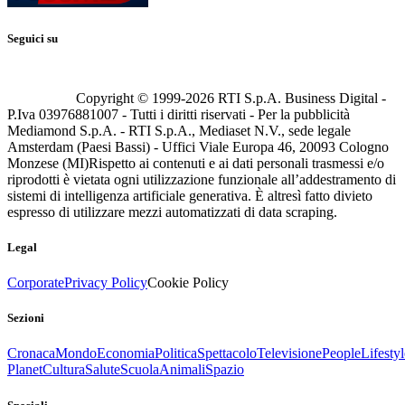
Seguici su
Copyright © 1999-
2026
RTI S.p.A. Business Digital -
P.Iva 03976881007 - Tutti i diritti riservati - Per la pubblicità
Mediamond S.p.A. - RTI S.p.A., Mediaset N.V., sede legale
Amsterdam (Paesi Bassi) - Uffici Viale Europa 46, 20093 Cologno
Monzese (MI)
Rispetto ai contenuti e ai dati personali trasmessi e/o
riprodotti è vietata ogni utilizzazione funzionale all’addestramento di
sistemi di intelligenza artificiale generativa. È altresì fatto divieto
espresso di utilizzare mezzi automatizzati di data scraping.
Legal
Corporate
Privacy Policy
Cookie Policy
Sezioni
Cronaca
Mondo
Economia
Politica
Spettacolo
Televisione
People
Lifestyl
Planet
Cultura
Salute
Scuola
Animali
Spazio