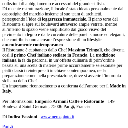
collezioni di abbigliamento e accessori del grande stilista.
Di recente ristrutturazione, il locale è stato ideato personalmente dal
capostipite del marchio insieme al suo team di architetti,
perseguendo l’idea di
leggerezza immateriale
. Il piano terra del
Ristorante si apre sul boulevard attraverso ampie vetrate, mentre
all’interno lo spazio viene amplificato dal gioco visivo del
pavimento in legno e dalle curvature delle pareti sinuose ed eleganti,
che contribuiscono a creare l’espressione di un
lifestyle
autenticamente contemporaneo
.
Il Ristorante è capitanato dallo Chef
Massimo Tringali
, che diventa
così il
primo Chef italiano stellato in Francia
. La
tradizione
italiana
la fa da padrona, in un’offerta culinaria di prim’ordine
basata su una scelta di materie prime accuratamente selezionate per
piatti classici reinterpretati in chiave contemporanea, nella
preparazione come nella presentazione, dove si avverte l’impronta
siciliana dello Chef.
Un importante riconoscimento a conferma dell’amore per il
Made in
Italy
.
Per informazioni:
Emporio Armani Caffè e Ristorante
- 149
Boulevard Saint-Germain, 75006 Parigi, Francia
Di
Indira Fassioni
www.nerospinto.it
Parigi