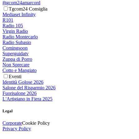
#tgcom24amarcord
Tgcom24 Consiglia
Mediaset Infinity
R101
Radio 105
Virgin Radio
Radio Montecarlo
Radio Subasio
Comingsoon
Superguidatv
Zuppa di Porro
Non Sprecare
Cotto e Mangiato
Eventi
Identità Golose 2026
Salone del Risparmio 2026
Fuorisalone 2026
L'Artigiano in Fiera 2025
Legal
Corporate
Cookie Policy
Privacy Policy