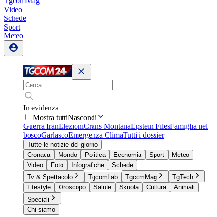
TgcomMag
Video
Schede
Sport
Meteo
In evidenza
Mostra tutti
Nascondi
Guerra Iran
Elezioni
Crans Montana
Epstein Files
Famiglia nel
bosco
Garlasco
Emergenza Clima
Tutti i dossier
Tutte le notizie del giorno
Cronaca
Mondo
Politica
Economia
Sport
Meteo
Video
Foto
Infografiche
Schede
Tv & Spettacolo
TgcomLab
TgcomMag
TgTech
Lifestyle
Oroscopo
Salute
Skuola
Cultura
Animali
Speciali
Chi siamo