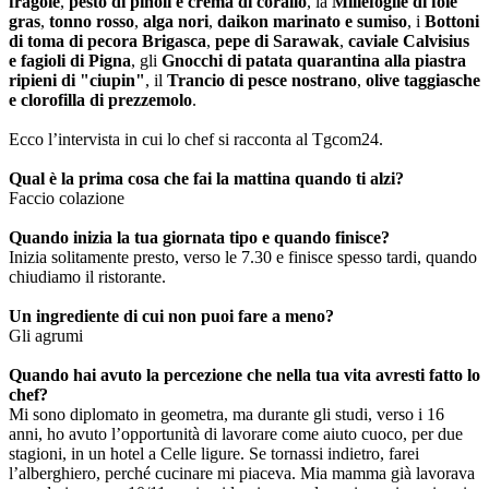
fragole
,
pesto di pinoli e crema di corallo
, la
Millefoglie di foie
gras
,
tonno rosso
,
alga nori
,
daikon marinato e sumiso
, i
Bottoni
di toma di pecora Brigasca
,
pepe di Sarawak
,
caviale Calvisius
e fagioli di Pigna
, gli
Gnocchi di patata quarantina alla piastra
ripieni di "ciupin"
, il
Trancio di pesce nostrano
,
olive taggiasche
e clorofilla di prezzemolo
.
Ecco l’intervista in cui lo chef si racconta al Tgcom24.
Qual è la prima cosa che fai la mattina quando ti alzi?
Faccio colazione
Quando inizia la tua giornata tipo e quando finisce?
Inizia solitamente presto, verso le 7.30 e finisce spesso tardi, quando
chiudiamo il ristorante.
Un ingrediente di cui non puoi fare a meno?
Gli agrumi
Quando hai avuto la percezione che nella tua vita avresti fatto lo
chef?
Mi sono diplomato in geometra, ma durante gli studi, verso i 16
anni, ho avuto l’opportunità di lavorare come aiuto cuoco, per due
stagioni, in un hotel a Celle ligure. Se tornassi indietro, farei
l’alberghiero, perché cucinare mi piaceva. Mia mamma già lavorava