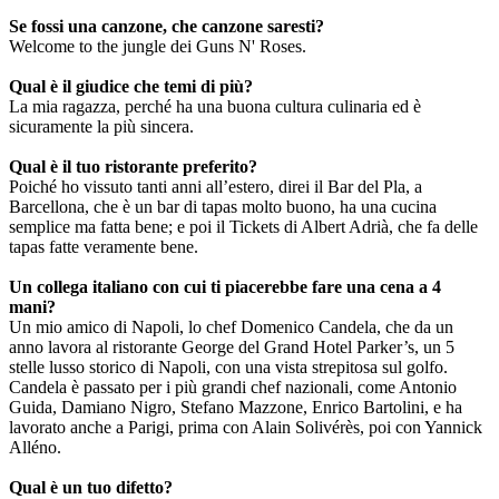
Se fossi una canzone, che canzone saresti?
Welcome to the jungle dei Guns N' Roses.
Qual è il giudice che temi di più?
La mia ragazza, perché ha una buona cultura culinaria ed è
sicuramente la più sincera.
Qual è il tuo ristorante preferito?
Poiché ho vissuto tanti anni all’estero, direi il Bar del Pla, a
Barcellona, che è un bar di tapas molto buono, ha una cucina
semplice ma fatta bene; e poi il Tickets di Albert Adrià, che fa delle
tapas fatte veramente bene.
Un collega italiano con cui ti piacerebbe fare una cena a 4
mani?
Un mio amico di Napoli, lo chef Domenico Candela, che da un
anno lavora al ristorante George del Grand Hotel Parker’s, un 5
stelle lusso storico di Napoli, con una vista strepitosa sul golfo.
Candela è passato per i più grandi chef nazionali, come Antonio
Guida, Damiano Nigro, Stefano Mazzone, Enrico Bartolini, e ha
lavorato anche a Parigi, prima con Alain Solivérès, poi con Yannick
Alléno.
Qual è un tuo difetto?