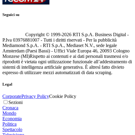
Seguici su
Copyright © 1999-
2026
RTI S.p.A. Business Digital -
P.Iva 03976881007 - Tutti i diritti riservati - Per la pubblicità
Mediamond S.p.A. - RTI S.p.A., Mediaset N.V., sede legale
Amsterdam (Paesi Bassi) - Uffici Viale Europa 46, 20093 Cologno
Monzese (MI)
Rispetto ai contenuti e ai dati personali trasmessi e/o
riprodotti è vietata ogni utilizzazione funzionale all’addestramento di
sistemi di intelligenza artificiale generativa. È altresì fatto divieto
espresso di utilizzare mezzi automatizzati di data scraping.
Legal
Corporate
Privacy Policy
Cookie Policy
Sezioni
Cronaca
Mondo
Economia
Politica
Spettacolo
Televisione