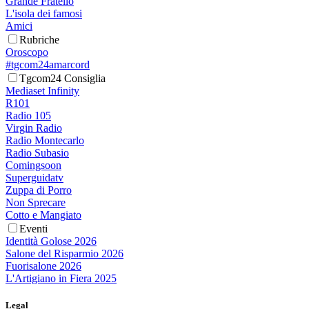
Grande Fratello
L'isola dei famosi
Amici
Rubriche
Oroscopo
#tgcom24amarcord
Tgcom24 Consiglia
Mediaset Infinity
R101
Radio 105
Virgin Radio
Radio Montecarlo
Radio Subasio
Comingsoon
Superguidatv
Zuppa di Porro
Non Sprecare
Cotto e Mangiato
Eventi
Identità Golose 2026
Salone del Risparmio 2026
Fuorisalone 2026
L'Artigiano in Fiera 2025
Legal