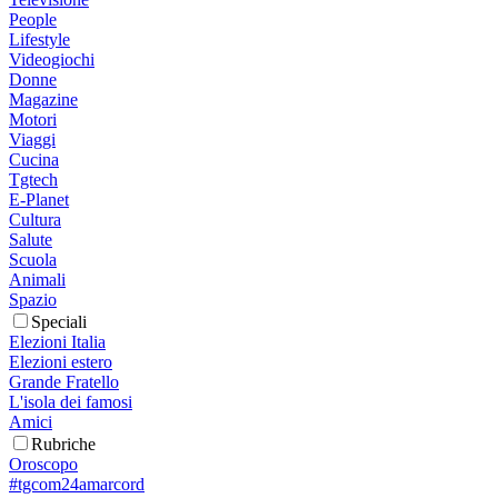
People
Lifestyle
Videogiochi
Donne
Magazine
Motori
Viaggi
Cucina
Tgtech
E-Planet
Cultura
Salute
Scuola
Animali
Spazio
Speciali
Elezioni Italia
Elezioni estero
Grande Fratello
L'isola dei famosi
Amici
Rubriche
Oroscopo
#tgcom24amarcord