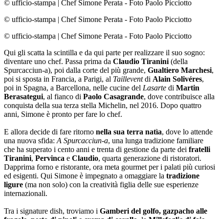
© ufficio-stampa
|
Chef Simone Perata - Foto Paolo Picciotto
© ufficio-stampa
|
Chef Simone Perata - Foto Paolo Picciotto
© ufficio-stampa
|
Chef Simone Perata - Foto Paolo Picciotto
Qui gli scatta la scintilla e da qui parte per realizzare il suo sogno:
diventare uno chef. Passa prima da
Claudio Tiranini
(della
Spurcacciun-a), poi dalla corte del più grande,
Gualtiero Marchesi
,
poi si sposta in Francia, a Parigi, al
Taillevent
di
Alain Solivéres
,
poi in Spagna, a Barcellona, nelle cucine del
Lasarte
di
Martin
Berasategui
, al fianco di
Paolo Casagrande
, dove contribuisce alla
conquista della sua terza stella Michelin, nel 2016. Dopo quattro
anni, Simone è pronto per fare lo chef.
E allora decide di fare ritorno
nella sua terra natìa
, dove lo attende
una nuova sfida:
A Spurcacciun-a
, una lunga tradizione familiare
che ha superato i cento anni e trenta di gestione da parte dei
fratelli
Tiranini
,
Pervinca
e
Claudio
, quarta generazione di ristoratori.
Dapprima forno e ristorante, ora meta gourmet per i palati più curiosi
ed esigenti. Qui Simone è impegnato a omaggiare la
tradizione
ligure
(ma non solo) con la creatività figlia delle sue esperienze
internazionali.
Tra i signature dish, troviamo i
Gamberi del golfo,
gazpacho alle