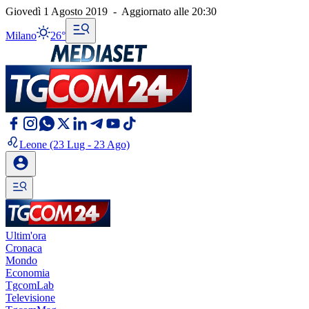
Giovedì 1 Agosto 2019
-
Aggiornato alle
20:30
Milano
26°
Leone
(23 Lug - 23 Ago)
Ultim'ora
Cronaca
Mondo
Economia
TgcomLab
Televisione