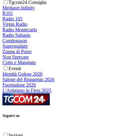
Tgcom24 Consiglia
Mediaset Infinity
R101
Radio 105
Virgin Radio
Radio Montecarlo
Radio Subasio
Comingsoon
Superguidatv
Zuppa di Porro
Non Sprecare
Cotto e Mangiato
Eventi
Identità Golose 2026
Salone del Risparmio 2026
Fuorisalone 2026
L'Artigiano in Fiera 2025
Seguici su
Sezioni