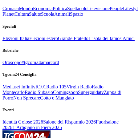
Cronaca
Mondo
Economia
Politica
Spettacolo
Televisione
People
Lifestyl
Planet
Cultura
Salute
Scuola
Animali
Spazio
Speciali
Elezioni Italia
Elezioni estero
Grande Fratello
L'isola dei famosi
Amici
Rubriche
Oroscopo
#tgcom24amarcord
Tgcom24 Consiglia
Mediaset Infinity
R101
Radio 105
Virgin Radio
Radio
Montecarlo
Radio Subasio
Comingsoon
Superguidatv
Zuppa di
Porro
Non Sprecare
Cotto e Mangiato
Eventi
Identità Golose 2026
Salone del Risparmio 2026
Fuorisalone
2026
L'Artigiano in Fiera 2025