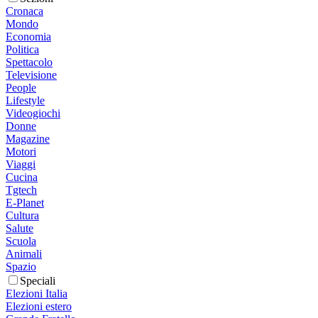
Cronaca
Mondo
Economia
Politica
Spettacolo
Televisione
People
Lifestyle
Videogiochi
Donne
Magazine
Motori
Viaggi
Cucina
Tgtech
E-Planet
Cultura
Salute
Scuola
Animali
Spazio
Speciali
Elezioni Italia
Elezioni estero