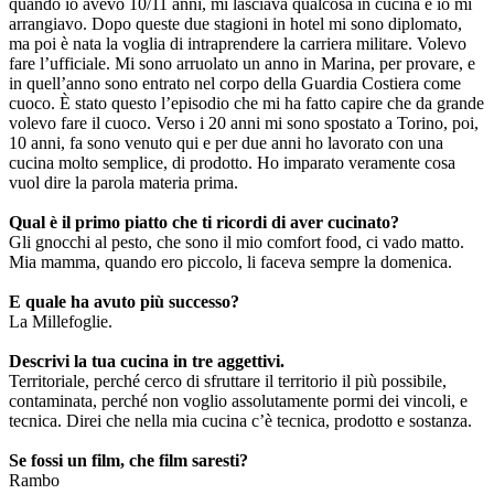
quando io avevo 10/11 anni, mi lasciava qualcosa in cucina e io mi
arrangiavo. Dopo queste due stagioni in hotel mi sono diplomato,
ma poi è nata la voglia di intraprendere la carriera militare. Volevo
fare l’ufficiale. Mi sono arruolato un anno in Marina, per provare, e
in quell’anno sono entrato nel corpo della Guardia Costiera come
cuoco. È stato questo l’episodio che mi ha fatto capire che da grande
volevo fare il cuoco. Verso i 20 anni mi sono spostato a Torino, poi,
10 anni, fa sono venuto qui e per due anni ho lavorato con una
cucina molto semplice, di prodotto. Ho imparato veramente cosa
vuol dire la parola materia prima.
Qual è il primo piatto che ti ricordi di aver cucinato?
Gli gnocchi al pesto, che sono il mio comfort food, ci vado matto.
Mia mamma, quando ero piccolo, li faceva sempre la domenica.
E quale ha avuto più successo?
La Millefoglie.
Descrivi la tua cucina in tre aggettivi.
Territoriale, perché cerco di sfruttare il territorio il più possibile,
contaminata, perché non voglio assolutamente pormi dei vincoli, e
tecnica. Direi che nella mia cucina c’è tecnica, prodotto e sostanza.
Se fossi un film, che film saresti?
Rambo