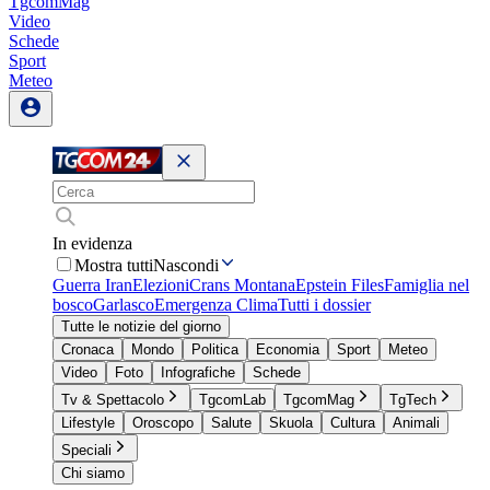
TgcomMag
Video
Schede
Sport
Meteo
In evidenza
Mostra tutti
Nascondi
Guerra Iran
Elezioni
Crans Montana
Epstein Files
Famiglia nel
bosco
Garlasco
Emergenza Clima
Tutti i dossier
Tutte le notizie del giorno
Cronaca
Mondo
Politica
Economia
Sport
Meteo
Video
Foto
Infografiche
Schede
Tv & Spettacolo
TgcomLab
TgcomMag
TgTech
Lifestyle
Oroscopo
Salute
Skuola
Cultura
Animali
Speciali
Chi siamo