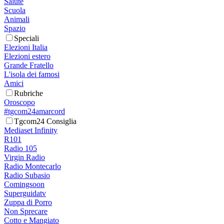
Salute
Scuola
Animali
Spazio
Speciali
Elezioni Italia
Elezioni estero
Grande Fratello
L'isola dei famosi
Amici
Rubriche
Oroscopo
#tgcom24amarcord
Tgcom24 Consiglia
Mediaset Infinity
R101
Radio 105
Virgin Radio
Radio Montecarlo
Radio Subasio
Comingsoon
Superguidatv
Zuppa di Porro
Non Sprecare
Cotto e Mangiato