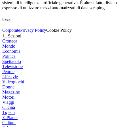
sistemi di intelligenza artificiale generativa. È altresì fatto divieto
espresso di utilizzare mezzi automatizzati di data scraping.
Legal
Corporate
Privacy Policy
Cookie Policy
Sezioni
Cronaca
Mondo
Economia
Politica
Spettacolo
Televisione
People
Lifestyle
Videogiochi
Donne
Magazine
Motori
Viaggi
Cucina
Tgtech
E-Planet
Cultura