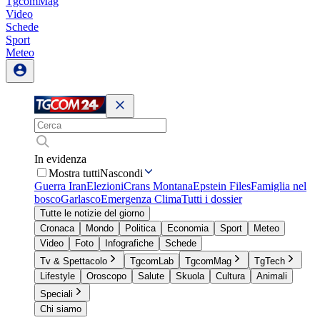
TgcomMag
Video
Schede
Sport
Meteo
In evidenza
Mostra tutti
Nascondi
Guerra Iran
Elezioni
Crans Montana
Epstein Files
Famiglia nel
bosco
Garlasco
Emergenza Clima
Tutti i dossier
Tutte le notizie del giorno
Cronaca
Mondo
Politica
Economia
Sport
Meteo
Video
Foto
Infografiche
Schede
Tv & Spettacolo
TgcomLab
TgcomMag
TgTech
Lifestyle
Oroscopo
Salute
Skuola
Cultura
Animali
Speciali
Chi siamo