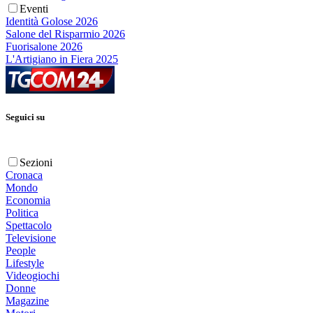
Eventi
Identità Golose 2026
Salone del Risparmio 2026
Fuorisalone 2026
L'Artigiano in Fiera 2025
Seguici su
Sezioni
Cronaca
Mondo
Economia
Politica
Spettacolo
Televisione
People
Lifestyle
Videogiochi
Donne
Magazine