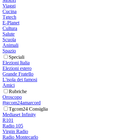
Motori
Viaggi
Cucina
Tgtech
E-Planet
Cultura
Salute
Scuola
Animali
Spazio
Speciali
Elezioni Italia
Elezioni estero
Grande Fratello
L'isola dei famosi
Amici
Rubriche
Oroscopo
#tgcom24amarcord
Tgcom24 Consiglia
Mediaset Infinity
R101
Radio 105
Virgin Radio
Radio Montecarlo