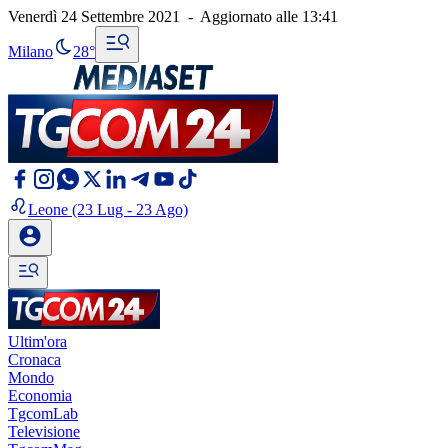
Venerdì 24 Settembre 2021
-
Aggiornato alle
13:41
Milano
28°
Leone
(23 Lug - 23 Ago)
Ultim'ora
Cronaca
Mondo
Economia
TgcomLab
Televisione