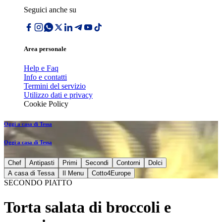
Seguici anche su
Area personale
Help e Faq
Info e contatti
Termini del servizio
Utilizzo dati e privacy
Cookie Policy
Oggi a casa di Tessa
Oggi a casa di Tessa
Chef
Antipasti
Primi
Secondi
Contorni
Dolci
A casa di Tessa
Il Menu
Cotto4Europe
SECONDO PIATTO
Torta salata di broccoli e