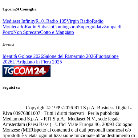
Tgcom24 Consiglia
Mediaset Infinity
R101
Radio 105
Virgin Radio
Radio
Montecarlo
Radio Subasio
Comingsoon
Superguidatv
Zuppa di
Porro
Non Sprecare
Cotto e Mangiato
Eventi
Identità Golose 2026
Salone del Risparmio 2026
Fuorisalone
2026
L'Artigiano in Fiera 2025
Seguici su
Copyright © 1999-
2026
RTI S.p.A. Business Digital -
P.Iva 03976881007 - Tutti i diritti riservati - Per la pubblicità
Mediamond S.p.A. - RTI S.p.A., Mediaset N.V., sede legale
Amsterdam (Paesi Bassi) - Uffici Viale Europa 46, 20093 Cologno
Monzese (MI)
Rispetto ai contenuti e ai dati personali trasmessi e/o
riprodotti è vietata ogni utilizzazione funzionale all’addestramento di