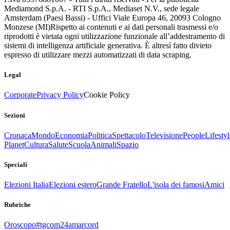
Mediamond S.p.A. - RTI S.p.A., Mediaset N.V., sede legale
Amsterdam (Paesi Bassi) - Uffici Viale Europa 46, 20093 Cologno
Monzese (MI)
Rispetto ai contenuti e ai dati personali trasmessi e/o
riprodotti è vietata ogni utilizzazione funzionale all’addestramento di
sistemi di intelligenza artificiale generativa. È altresì fatto divieto
espresso di utilizzare mezzi automatizzati di data scraping.
Legal
Corporate
Privacy Policy
Cookie Policy
Sezioni
Cronaca
Mondo
Economia
Politica
Spettacolo
Televisione
People
Lifestyl
Planet
Cultura
Salute
Scuola
Animali
Spazio
Speciali
Elezioni Italia
Elezioni estero
Grande Fratello
L'isola dei famosi
Amici
Rubriche
Oroscopo
#tgcom24amarcord