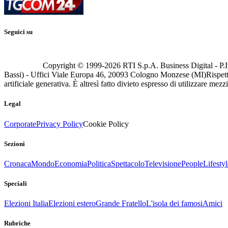
Seguici su
Copyright © 1999-
2026
RTI S.p.A. Business Digital - P.I
Bassi) - Uffici Viale Europa 46, 20093 Cologno Monzese (MI)
Rispett
artificiale generativa. È altresì fatto divieto espresso di utilizzare mez
Legal
Corporate
Privacy Policy
Cookie Policy
Sezioni
Cronaca
Mondo
Economia
Politica
Spettacolo
Televisione
People
Lifestyl
Speciali
Elezioni Italia
Elezioni estero
Grande Fratello
L'isola dei famosi
Amici
Rubriche