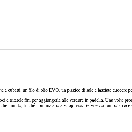
iate a cubetti, un filo di olio EVO, un pizzico di sale e lasciate cuocere 
oci e tritatele fini per aggiungerle alle verdure in padella. Una volta pron
lche minuto, finché non iniziano a sciogliersi. Servite con un po' di ace