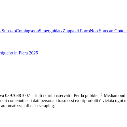
 Subasio
Comingsoon
Superguidatv
Zuppa di Porro
Non Sprecare
Cotto 
tigiano in Fiera 2025
va 03976881007 - Tutti i diritti riservati - Per la pubblicità Mediamon
o ai contenuti e ai dati personali trasmessi e/o riprodotti è vietata ogni 
zi automatizzati di data scraping.