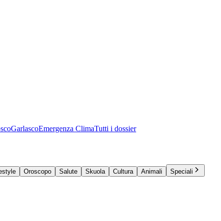
osco
Garlasco
Emergenza Clima
Tutti i dossier
estyle
Oroscopo
Salute
Skuola
Cultura
Animali
Speciali