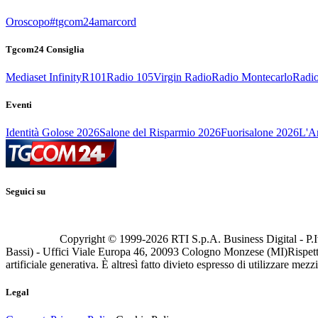
Oroscopo
#tgcom24amarcord
Tgcom24 Consiglia
Mediaset Infinity
R101
Radio 105
Virgin Radio
Radio Montecarlo
Radio
Eventi
Identità Golose 2026
Salone del Risparmio 2026
Fuorisalone 2026
L'Ar
Seguici su
Copyright © 1999-
2026
RTI S.p.A. Business Digital - P.I
Bassi) - Uffici Viale Europa 46, 20093 Cologno Monzese (MI)
Rispett
artificiale generativa. È altresì fatto divieto espresso di utilizzare mez
Legal