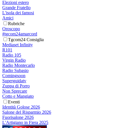
Elezioni estero
Grande Fratello
L'isola dei famosi
Amici
Rubriche
Oroscopo
#tgcom24amarcord
Tgcom24 Consiglia
Mediaset Infinity
R101
Radio 105
Virgin Radio
Radio Montecarlo
Radio Subasio
Comingsoon
Superguidatv
Zuppa di Porro
Non Sprecare
Cotto e Mangiato
Eventi
Identità Golose 2026
Salone del Risparmio 2026
Fuorisalone 2026
L'Artigiano in Fiera 2025