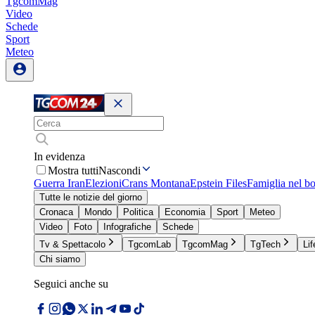
TgcomMag
Video
Schede
Sport
Meteo
In evidenza
Mostra tutti
Nascondi
Guerra Iran
Elezioni
Crans Montana
Epstein Files
Famiglia nel b
Tutte le notizie del giorno
Cronaca
Mondo
Politica
Economia
Sport
Meteo
Video
Foto
Infografiche
Schede
Tv & Spettacolo
TgcomLab
TgcomMag
TgTech
Lif
Chi siamo
Seguici anche su