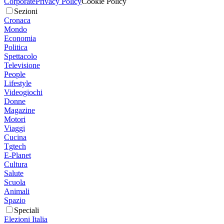
Corporate
Privacy Policy
Cookie Policy
Sezioni
Cronaca
Mondo
Economia
Politica
Spettacolo
Televisione
People
Lifestyle
Videogiochi
Donne
Magazine
Motori
Viaggi
Cucina
Tgtech
E-Planet
Cultura
Salute
Scuola
Animali
Spazio
Speciali
Elezioni Italia