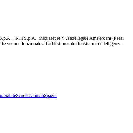
d S.p.A. - RTI S.p.A., Mediaset N.V., sede legale Amsterdam (Paesi
utilizzazione funzionale all’addestramento di sistemi di intelligenza
ura
Salute
Scuola
Animali
Spazio