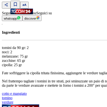
Segui
su
Seguici su
whatsapp
discover
Ingredienti
tomini da 90 gr: 2
noci: 2
melanzane: 75 gr
zucchine: 65 gr
cipolla: 25 gr
Fate soffriggere la cipolla tritata finissima, aggiungete le verdure tagl
Nel frattempo tagliate i tomini in tre strati, poi sminuzzate un paio di n
da parte le verdure avanzate e mettete in forno i tomini a 200° per qua
cotto e mangiato
tomino
verdure