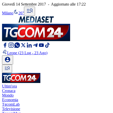
Giovedì 14 Settembre 2017
-
Aggiornato alle
17:22
Milano
26°
Leone
(23 Lug - 23 Ago)
Ultim'ora
Cronaca
Mondo
Economia
TgcomLab
Televisione