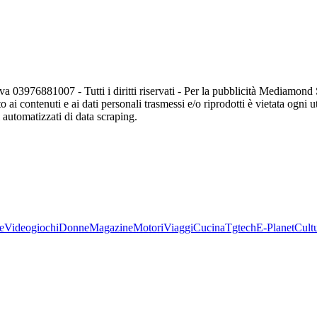
va 03976881007 - Tutti i diritti riservati - Per la pubblicità Mediamon
o ai contenuti e ai dati personali trasmessi e/o riprodotti è vietata ogni 
zi automatizzati di data scraping.
e
Videogiochi
Donne
Magazine
Motori
Viaggi
Cucina
Tgtech
E-Planet
Cult