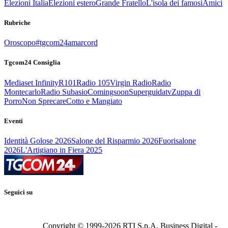
Elezioni Italia
Elezioni estero
Grande Fratello
L'isola dei famosi
Amici
Rubriche
Oroscopo
#tgcom24amarcord
Tgcom24 Consiglia
Mediaset Infinity
R101
Radio 105
Virgin Radio
Radio
Montecarlo
Radio Subasio
Comingsoon
Superguidatv
Zuppa di
Porro
Non Sprecare
Cotto e Mangiato
Eventi
Identità Golose 2026
Salone del Risparmio 2026
Fuorisalone
2026
L'Artigiano in Fiera 2025
Seguici su
Copyright © 1999-
2026
RTI S.p.A. Business Digital -