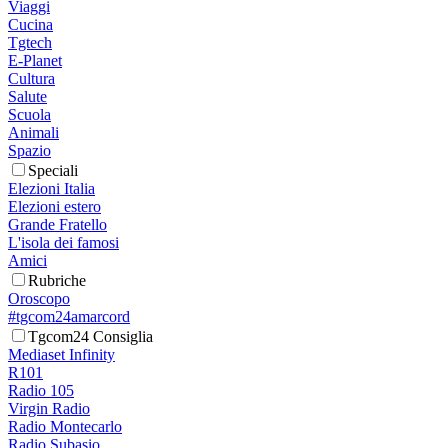
Viaggi
Cucina
Tgtech
E-Planet
Cultura
Salute
Scuola
Animali
Spazio
Speciali
Elezioni Italia
Elezioni estero
Grande Fratello
L'isola dei famosi
Amici
Rubriche
Oroscopo
#tgcom24amarcord
Tgcom24 Consiglia
Mediaset Infinity
R101
Radio 105
Virgin Radio
Radio Montecarlo
Radio Subasio