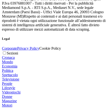
P.Iva 03976881007 - Tutti i diritti riservati - Per la pubblicità
Mediamond S.p.A. - RTI S.p.A., Mediaset N.V., sede legale
Amsterdam (Paesi Bassi) - Uffici Viale Europa 46, 20093 Cologno
Monzese (MI)
Rispetto ai contenuti e ai dati personali trasmessi e/o
riprodotti è vietata ogni utilizzazione funzionale all’addestramento di
sistemi di intelligenza artificiale generativa. È altresì fatto divieto
espresso di utilizzare mezzi automatizzati di data scraping.
Legal
Corporate
Privacy Policy
Cookie Policy
Sezioni
Cronaca
Mondo
Economia
Politica
Spettacolo
Televisione
People
Lifestyle
Videogiochi
Donne
Magazine
Motori