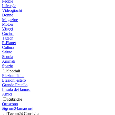
People
Lifestyle
Videogiochi
Donne
Magazine
Motori
Viaggi
Cucina
Tgtech
E-Planet
Cultura
Salute
Scuola
Animali
Spazio
Speciali
Elezioni Italia
Elezioni estero
Grande Fratello
L'isola dei famosi
Amici
Rubriche
Oroscopo
#tgcom24amarcord
Tgcom24 Consiglia