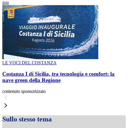
zoo
LE VOCI DEL COSTANZA
Costanza I di Sicilia, tra tecnologia e comfort: la
nave green della Regione
contenuto sponsorizzato
Sullo stesso tema