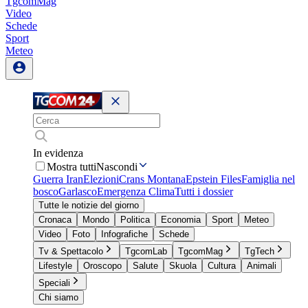
TgcomMag
Video
Schede
Sport
Meteo
In evidenza
Mostra tutti
Nascondi
Guerra Iran
Elezioni
Crans Montana
Epstein Files
Famiglia nel
bosco
Garlasco
Emergenza Clima
Tutti i dossier
Tutte le notizie del giorno
Cronaca
Mondo
Politica
Economia
Sport
Meteo
Video
Foto
Infografiche
Schede
Tv & Spettacolo
TgcomLab
TgcomMag
TgTech
Lifestyle
Oroscopo
Salute
Skuola
Cultura
Animali
Speciali
Chi siamo