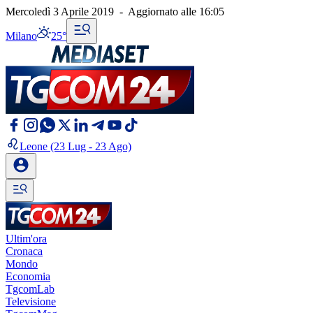
Mercoledì 3 Aprile 2019
-
Aggiornato alle
16:05
Milano
25°
Leone
(23 Lug - 23 Ago)
Ultim'ora
Cronaca
Mondo
Economia
TgcomLab
Televisione