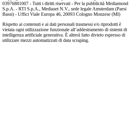
03976881007 - Tutti i diritti riservati - Per la pubblicità Mediamond
S.p.A. - RTI S.p.A., Mediaset N.V., sede legale Amsterdam (Paesi
Bassi) - Uffici Viale Europa 46, 20093 Cologno Monzese (MI)
Rispetto ai contenuti e ai dati personali trasmessi e/o riprodotti è
vietata ogni utilizzazione funzionale all’addestramento di sistemi di
intelligenza artificiale generativa. È altresì fatto divieto espresso di
utilizzare mezzi automatizzati di data scraping.