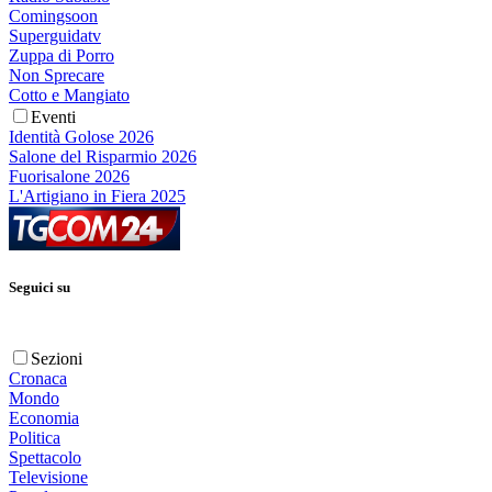
Comingsoon
Superguidatv
Zuppa di Porro
Non Sprecare
Cotto e Mangiato
Eventi
Identità Golose 2026
Salone del Risparmio 2026
Fuorisalone 2026
L'Artigiano in Fiera 2025
Seguici su
Sezioni
Cronaca
Mondo
Economia
Politica
Spettacolo
Televisione