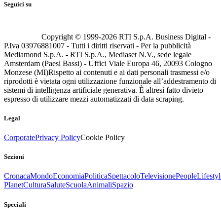
Seguici su
Copyright © 1999-
2026
RTI S.p.A. Business Digital -
P.Iva 03976881007 - Tutti i diritti riservati - Per la pubblicità
Mediamond S.p.A. - RTI S.p.A., Mediaset N.V., sede legale
Amsterdam (Paesi Bassi) - Uffici Viale Europa 46, 20093 Cologno
Monzese (MI)
Rispetto ai contenuti e ai dati personali trasmessi e/o
riprodotti è vietata ogni utilizzazione funzionale all’addestramento di
sistemi di intelligenza artificiale generativa. È altresì fatto divieto
espresso di utilizzare mezzi automatizzati di data scraping.
Legal
Corporate
Privacy Policy
Cookie Policy
Sezioni
Cronaca
Mondo
Economia
Politica
Spettacolo
Televisione
People
Lifestyl
Planet
Cultura
Salute
Scuola
Animali
Spazio
Speciali