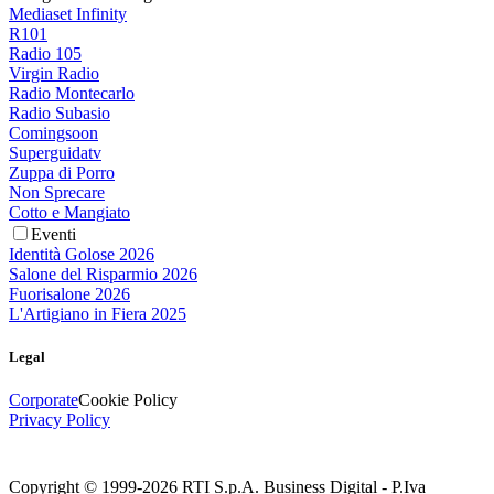
Mediaset Infinity
R101
Radio 105
Virgin Radio
Radio Montecarlo
Radio Subasio
Comingsoon
Superguidatv
Zuppa di Porro
Non Sprecare
Cotto e Mangiato
Eventi
Identità Golose 2026
Salone del Risparmio 2026
Fuorisalone 2026
L'Artigiano in Fiera 2025
Legal
Corporate
Cookie Policy
Privacy Policy
Copyright © 1999-
2026
RTI S.p.A. Business Digital - P.Iva