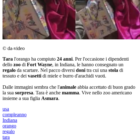
© da-video
Tara
l'orango ha compiuto
24 anni
. Per l'occasione i dipendenti
dello
zoo
di
Fort Wayne
, in Indiana, le hanno consegnato un
regalo
da scartare. Nel pacco diversi
doni
tra cui una
stola
di
tessuto e dei
vasetti
di miele e burro d'arachidi vuoti.
Dalle immagini sembra che l'
animale
abbia accettato di buon grado
la sua
sorpresa
. Tara è anche
mamma
. Vive nello zoo americano
insieme a sua figlia
Asmara
.
usa
compleanno
Indiana
orango
regalo
tara