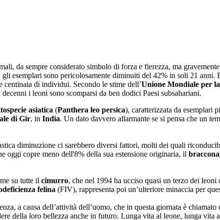
nimali, da sempre considerato simbolo di forza e fierezza, ma gravemente 
ti, gli esemplari sono pericolosamente diminuiti del 42% in soli 21 anni. 
centinaia di individui. Secondo le stime dell’
Unione Mondiale per l
i decenni i leoni sono scomparsi da ben dodici Paesi subsahariani.
tospecie
asiatica
(
Panthera leo persica
), caratterizzata da esemplari p
le di Gir
, in
India
. Un dato davvero allarmante se si pensa che un tempo
stica diminuzione ci sarebbero diversi fattori, molti dei quali riconducib
he oggi copre meno dell'8% della sua estensione originaria, il
braccona
me su tutte il
cimurro
, che nel 1994 ha ucciso quasi un terzo dei leoni
eficienza felina
(FIV), rappresenta poi un’ulteriore minaccia per ques
za, a causa dell’attività dell’uomo, che in questa giornata è chiamato q
ere della loro bellezza anche in futuro. Lunga vita al leone, lunga vita a