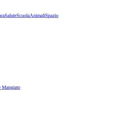
ura
Salute
Scuola
Animali
Spazio
e Mangiato