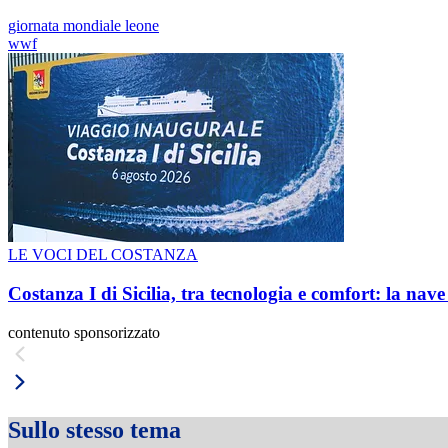
giornata mondiale leone
wwf
LE VOCI DEL COSTANZA
Costanza I di Sicilia, tra tecnologia e comfort: la nav
contenuto sponsorizzato
Sullo stesso tema