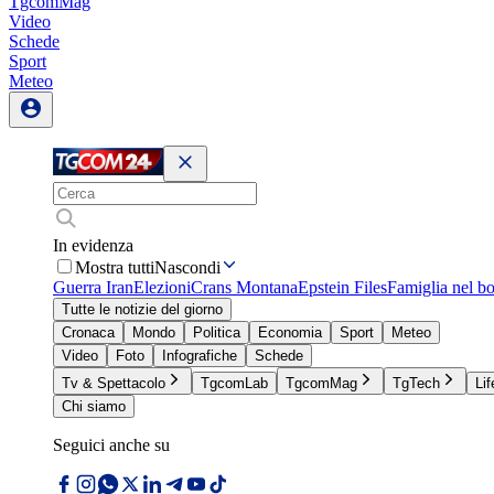
TgcomMag
Video
Schede
Sport
Meteo
In evidenza
Mostra tutti
Nascondi
Guerra Iran
Elezioni
Crans Montana
Epstein Files
Famiglia nel b
Tutte le notizie del giorno
Cronaca
Mondo
Politica
Economia
Sport
Meteo
Video
Foto
Infografiche
Schede
Tv & Spettacolo
TgcomLab
TgcomMag
TgTech
Lif
Chi siamo
Seguici anche su