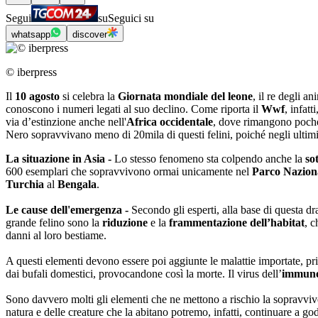
Segui
su
Seguici su
whatsapp
discover
© iberpress
Il
10 agosto
si celebra la
Giornata mondiale del leone
, il re degli a
conoscono i numeri legati al suo declino. Come riporta il
Wwf
, infat
via d’estinzione anche nell'
Africa occidentale
, dove rimangono poche 
Nero sopravvivano meno di 20mila di questi felini, poiché negli ultim
La situazione in Asia -
Lo stesso fenomeno sta colpendo anche la
sot
600 esemplari che sopravvivono ormai unicamente nel
Parco Naziona
Turchia
al
Bengala
.
Le cause dell'emergenza -
Secondo gli esperti, alla base di questa dra
grande felino sono la
riduzione
e la
frammentazione dell’habitat
, c
danni al loro bestiame.
A questi elementi devono essere poi aggiunte le malattie importate, pri
dai bufali domestici, provocandone così la morte. Il virus dell’
immunod
Sono davvero molti gli elementi che ne mettono a rischio la sopravviven
natura e delle creature che la abitano potremo, infatti, continuare a god