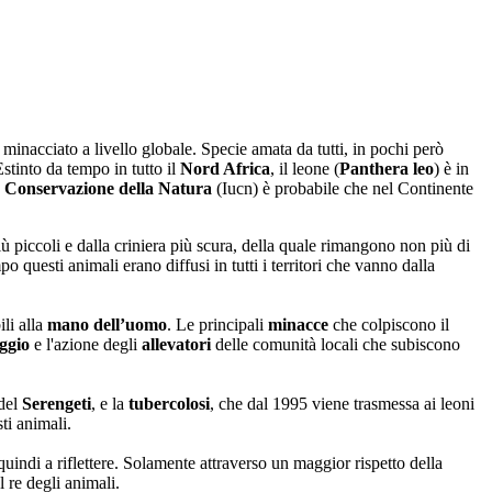
minacciato a livello globale. Specie amata da tutti, in pochi però
Estinto da tempo in tutto il
Nord Africa
, il leone (
Panthera leo
) è in
a Conservazione della Natura
(Iucn) è probabile che nel Continente
iù piccoli e dalla criniera più scura, della quale rimangono non più di
 questi animali erano diffusi in tutti i territori che vanno dalla
ili alla
mano dell’uomo
. Le principali
minacce
che colpiscono il
ggio
e l'azione degli
allevatori
delle comunità locali che subiscono
 del
Serengeti
, e la
tubercolosi
, che dal 1995 viene trasmessa ai leoni
ti animali.
uindi a riflettere. Solamente attraverso un maggior rispetto della
l re degli animali.