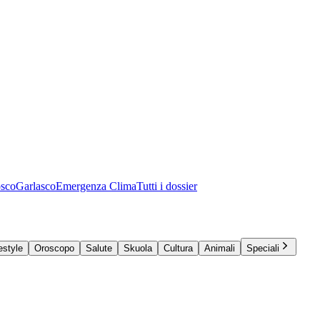
osco
Garlasco
Emergenza Clima
Tutti i dossier
estyle
Oroscopo
Salute
Skuola
Cultura
Animali
Speciali