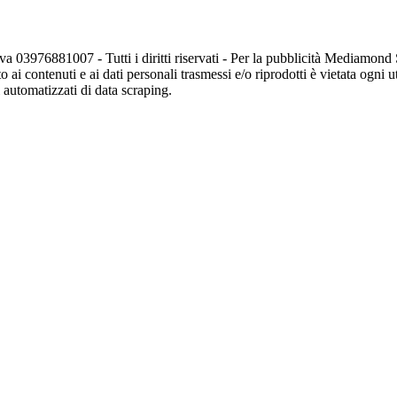
va 03976881007 - Tutti i diritti riservati - Per la pubblicità Mediamon
o ai contenuti e ai dati personali trasmessi e/o riprodotti è vietata ogni 
zi automatizzati di data scraping.