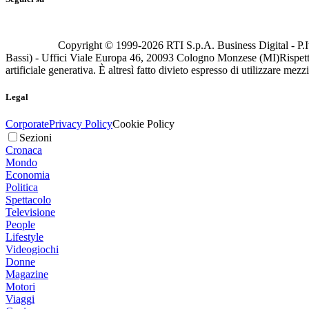
Copyright © 1999-
2026
RTI S.p.A. Business Digital - P.I
Bassi) - Uffici Viale Europa 46, 20093 Cologno Monzese (MI)
Rispett
artificiale generativa. È altresì fatto divieto espresso di utilizzare mez
Legal
Corporate
Privacy Policy
Cookie Policy
Sezioni
Cronaca
Mondo
Economia
Politica
Spettacolo
Televisione
People
Lifestyle
Videogiochi
Donne
Magazine
Motori
Viaggi