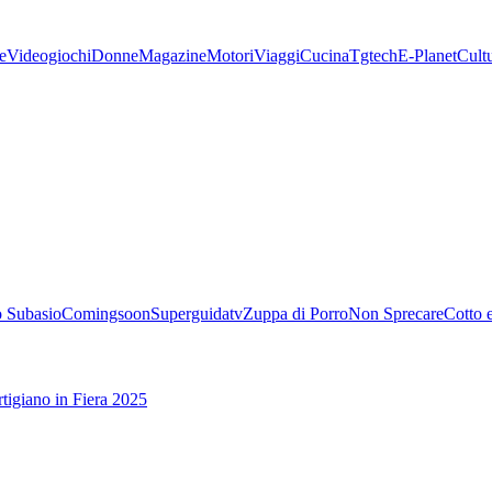
e
Videogiochi
Donne
Magazine
Motori
Viaggi
Cucina
Tgtech
E-Planet
Cult
 Subasio
Comingsoon
Superguidatv
Zuppa di Porro
Non Sprecare
Cotto 
tigiano in Fiera 2025