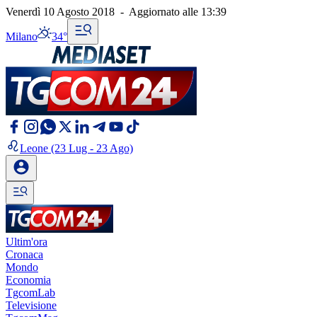
Venerdì 10 Agosto 2018
-
Aggiornato alle
13:39
Milano
34°
Leone
(23 Lug - 23 Ago)
Ultim'ora
Cronaca
Mondo
Economia
TgcomLab
Televisione