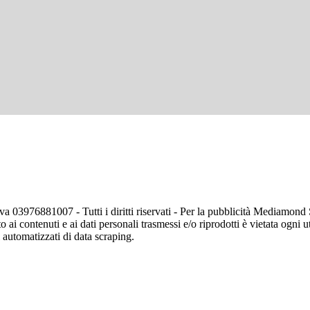
va 03976881007 - Tutti i diritti riservati - Per la pubblicità Mediamon
o ai contenuti e ai dati personali trasmessi e/o riprodotti è vietata ogni 
zi automatizzati di data scraping.