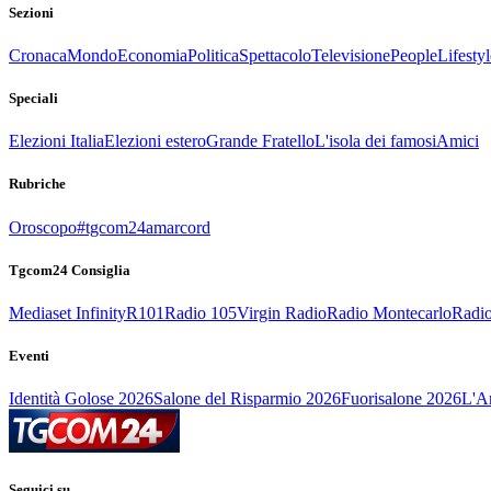
Sezioni
Cronaca
Mondo
Economia
Politica
Spettacolo
Televisione
People
Lifestyl
Speciali
Elezioni Italia
Elezioni estero
Grande Fratello
L'isola dei famosi
Amici
Rubriche
Oroscopo
#tgcom24amarcord
Tgcom24 Consiglia
Mediaset Infinity
R101
Radio 105
Virgin Radio
Radio Montecarlo
Radio
Eventi
Identità Golose 2026
Salone del Risparmio 2026
Fuorisalone 2026
L'Ar
Seguici su