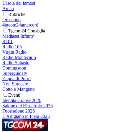
L'isola dei famosi
Amici
Rubriche
Oroscopo
#tgcom24amarcord
Tgcom24 Consiglia
Mediaset Infinity
R101
Radio 105
Virgin Radio
Radio Montecarlo
Radio Subasio
Comingsoon
Superguidatv
Zuppa di Porro
Non Sprecare
Cotto e Mangiato
Eventi
Identità Golose 2026
Salone del Risparmio 2026
Fuorisalone 2026
L'Artigiano in Fiera 2025