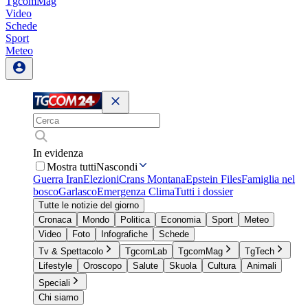
TgcomMag
Video
Schede
Sport
Meteo
In evidenza
Mostra tutti
Nascondi
Guerra Iran
Elezioni
Crans Montana
Epstein Files
Famiglia nel
bosco
Garlasco
Emergenza Clima
Tutti i dossier
Tutte le notizie del giorno
Cronaca
Mondo
Politica
Economia
Sport
Meteo
Video
Foto
Infografiche
Schede
Tv & Spettacolo
TgcomLab
TgcomMag
TgTech
Lifestyle
Oroscopo
Salute
Skuola
Cultura
Animali
Speciali
Chi siamo