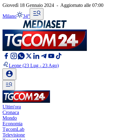
Giovedì 18 Gennaio 2024
-
Aggiornato alle
07:00
Milano
34°
Leone
(23 Lug - 23 Ago)
Ultim'ora
Cronaca
Mondo
Economia
TgcomLab
Televisione