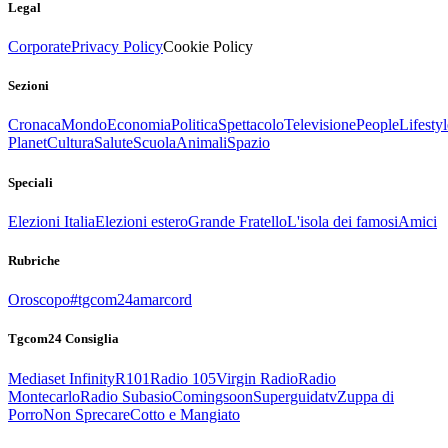
Legal
Corporate
Privacy Policy
Cookie Policy
Sezioni
Cronaca
Mondo
Economia
Politica
Spettacolo
Televisione
People
Lifestyl
Planet
Cultura
Salute
Scuola
Animali
Spazio
Speciali
Elezioni Italia
Elezioni estero
Grande Fratello
L'isola dei famosi
Amici
Rubriche
Oroscopo
#tgcom24amarcord
Tgcom24 Consiglia
Mediaset Infinity
R101
Radio 105
Virgin Radio
Radio
Montecarlo
Radio Subasio
Comingsoon
Superguidatv
Zuppa di
Porro
Non Sprecare
Cotto e Mangiato