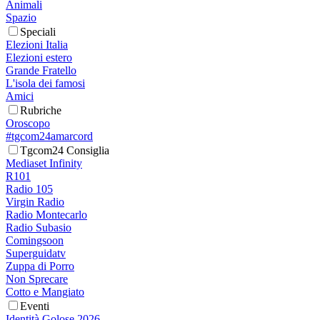
Animali
Spazio
Speciali
Elezioni Italia
Elezioni estero
Grande Fratello
L'isola dei famosi
Amici
Rubriche
Oroscopo
#tgcom24amarcord
Tgcom24 Consiglia
Mediaset Infinity
R101
Radio 105
Virgin Radio
Radio Montecarlo
Radio Subasio
Comingsoon
Superguidatv
Zuppa di Porro
Non Sprecare
Cotto e Mangiato
Eventi
Identità Golose 2026