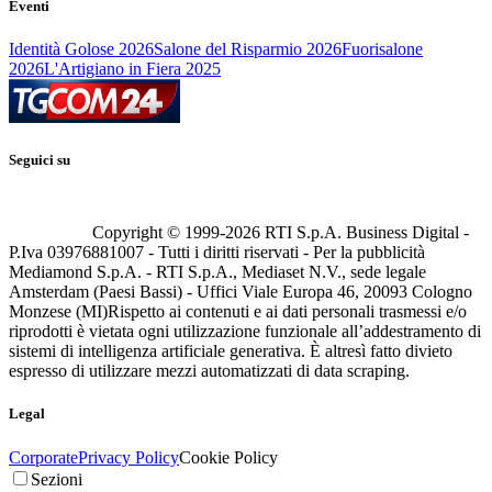
Eventi
Identità Golose 2026
Salone del Risparmio 2026
Fuorisalone
2026
L'Artigiano in Fiera 2025
Seguici su
Copyright © 1999-
2026
RTI S.p.A. Business Digital -
P.Iva 03976881007 - Tutti i diritti riservati - Per la pubblicità
Mediamond S.p.A. - RTI S.p.A., Mediaset N.V., sede legale
Amsterdam (Paesi Bassi) - Uffici Viale Europa 46, 20093 Cologno
Monzese (MI)
Rispetto ai contenuti e ai dati personali trasmessi e/o
riprodotti è vietata ogni utilizzazione funzionale all’addestramento di
sistemi di intelligenza artificiale generativa. È altresì fatto divieto
espresso di utilizzare mezzi automatizzati di data scraping.
Legal
Corporate
Privacy Policy
Cookie Policy
Sezioni