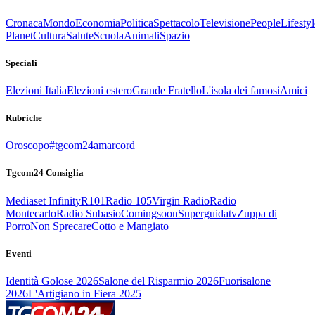
Cronaca
Mondo
Economia
Politica
Spettacolo
Televisione
People
Lifestyl
Planet
Cultura
Salute
Scuola
Animali
Spazio
Speciali
Elezioni Italia
Elezioni estero
Grande Fratello
L'isola dei famosi
Amici
Rubriche
Oroscopo
#tgcom24amarcord
Tgcom24 Consiglia
Mediaset Infinity
R101
Radio 105
Virgin Radio
Radio
Montecarlo
Radio Subasio
Comingsoon
Superguidatv
Zuppa di
Porro
Non Sprecare
Cotto e Mangiato
Eventi
Identità Golose 2026
Salone del Risparmio 2026
Fuorisalone
2026
L'Artigiano in Fiera 2025