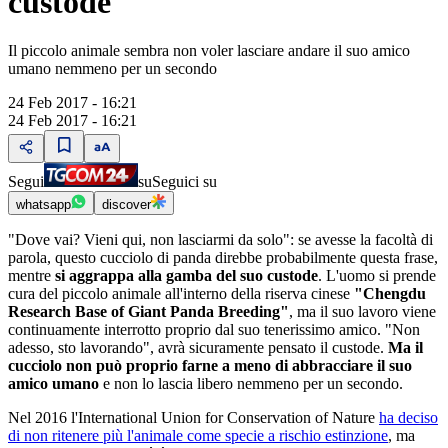
custode
Il piccolo animale sembra non voler lasciare andare il suo amico
umano nemmeno per un secondo
24 Feb 2017 - 16:21
24 Feb 2017 - 16:21
Segui
su
Seguici su
whatsapp
discover
"Dove vai? Vieni qui, non lasciarmi da solo": se avesse la facoltà di
parola, questo cucciolo di panda direbbe probabilmente questa frase,
mentre
si aggrappa alla gamba del suo custode
. L'uomo si prende
cura del piccolo animale all'interno della riserva cinese
"Chengdu
Research Base of Giant Panda Breeding"
, ma il suo lavoro viene
continuamente interrotto proprio dal suo tenerissimo amico. "Non
adesso, sto lavorando", avrà sicuramente pensato il custode.
Ma il
cucciolo non può proprio farne a meno di abbracciare il suo
amico umano
e non lo lascia libero nemmeno per un secondo.
Nel 2016 l'International Union for Conservation of Nature
ha deciso
di non ritenere più l'animale come specie a rischio estinzione
, ma