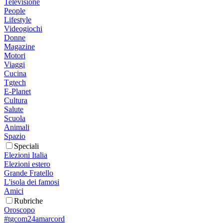
Televisione
People
Lifestyle
Videogiochi
Donne
Magazine
Motori
Viaggi
Cucina
Tgtech
E-Planet
Cultura
Salute
Scuola
Animali
Spazio
Speciali
Elezioni Italia
Elezioni estero
Grande Fratello
L'isola dei famosi
Amici
Rubriche
Oroscopo
#tgcom24amarcord