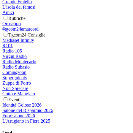
Grande Fratello
L'isola dei famosi
Amici
Rubriche
Oroscopo
#tgcom24amarcord
Tgcom24 Consiglia
Mediaset Infinity
R101
Radio 105
Virgin Radio
Radio Montecarlo
Radio Subasio
Comingsoon
Superguidatv
Zuppa di Porro
Non Sprecare
Cotto e Mangiato
Eventi
Identità Golose 2026
Salone del Risparmio 2026
Fuorisalone 2026
L'Artigiano in Fiera 2025
Legal