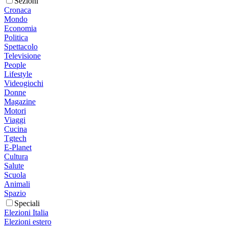
Sezioni
Cronaca
Mondo
Economia
Politica
Spettacolo
Televisione
People
Lifestyle
Videogiochi
Donne
Magazine
Motori
Viaggi
Cucina
Tgtech
E-Planet
Cultura
Salute
Scuola
Animali
Spazio
Speciali
Elezioni Italia
Elezioni estero