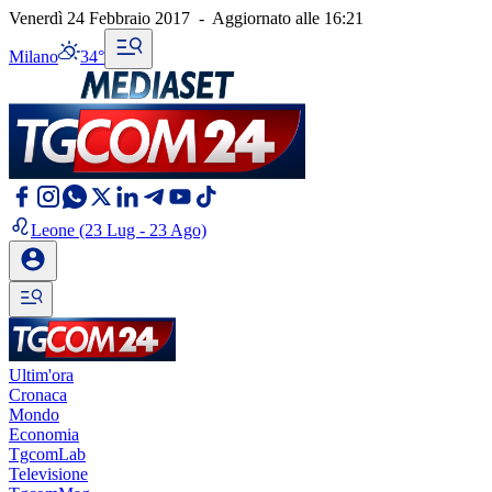
Venerdì 24 Febbraio 2017
-
Aggiornato alle
16:21
Milano
34°
Leone
(23 Lug - 23 Ago)
Ultim'ora
Cronaca
Mondo
Economia
TgcomLab
Televisione