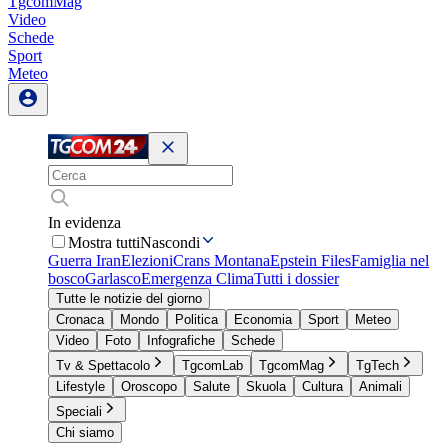
TgcomMag
Video
Schede
Sport
Meteo
In evidenza
Mostra tutti
Nascondi
Guerra Iran
Elezioni
Crans Montana
Epstein Files
Famiglia nel
bosco
Garlasco
Emergenza Clima
Tutti i dossier
Tutte le notizie del giorno
Cronaca
Mondo
Politica
Economia
Sport
Meteo
Video
Foto
Infografiche
Schede
Tv & Spettacolo
TgcomLab
TgcomMag
TgTech
Lifestyle
Oroscopo
Salute
Skuola
Cultura
Animali
Speciali
Chi siamo