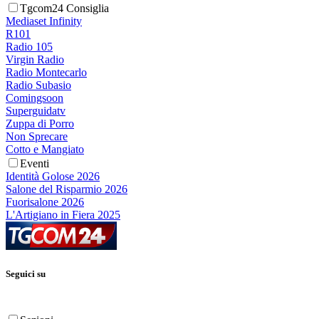
Tgcom24 Consiglia
Mediaset Infinity
R101
Radio 105
Virgin Radio
Radio Montecarlo
Radio Subasio
Comingsoon
Superguidatv
Zuppa di Porro
Non Sprecare
Cotto e Mangiato
Eventi
Identità Golose 2026
Salone del Risparmio 2026
Fuorisalone 2026
L'Artigiano in Fiera 2025
Seguici su