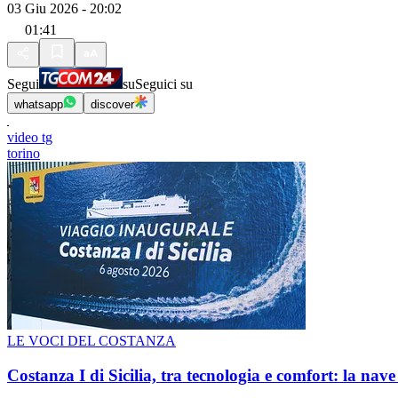
03 Giu 2026 - 20:02
01:41
Segui
su
Seguici su
whatsapp
discover
video tg
torino
LE VOCI DEL COSTANZA
Costanza I di Sicilia, tra tecnologia e comfort: la nav