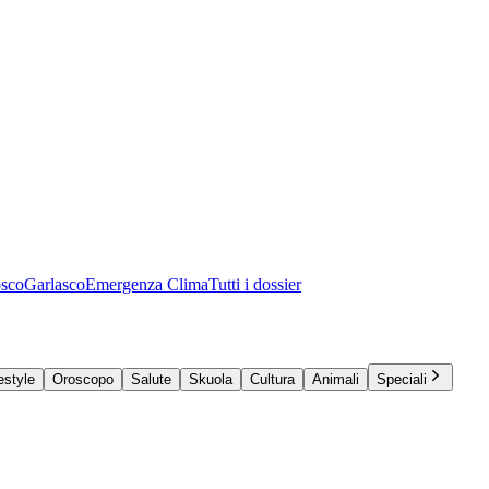
osco
Garlasco
Emergenza Clima
Tutti i dossier
estyle
Oroscopo
Salute
Skuola
Cultura
Animali
Speciali