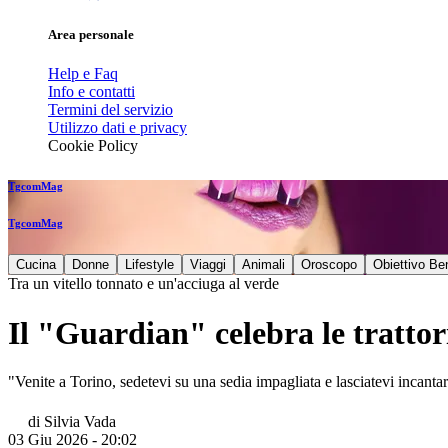
Area personale
Help e Faq
Info e contatti
Termini del servizio
Utilizzo dati e privacy
Cookie Policy
TgcomMag
TgcomMag
Cucina
Donne
Lifestyle
Viaggi
Animali
Oroscopo
Obiettivo Be
Tra un vitello tonnato e un'acciuga al verde
Il "Guardian" celebra le trattori
"Venite a Torino, sedetevi su una sedia impagliata e lasciatevi incantar
di
Silvia Vada
03 Giu 2026 - 20:02