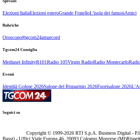
Speciali
Elezioni Italia
Elezioni estero
Grande Fratello
L'isola dei famosi
Amici
Rubriche
Oroscopo
#tgcom24amarcord
Tgcom24 Consiglia
Mediaset Infinity
R101
Radio 105
Virgin Radio
Radio Montecarlo
Radio
Eventi
Identità Golose 2026
Salone del Risparmio 2026
Fuorisalone 2026
L'Ar
Seguici su
Copyright © 1999-
2026
RTI S.p.A. Business Digital - P.I
Bassi) - Uffici Viale Europa 46, 20093 Cologno Monzese (MI)
Rispett