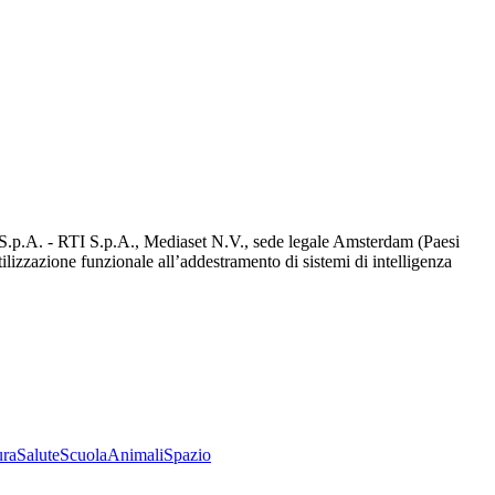
d S.p.A. - RTI S.p.A., Mediaset N.V., sede legale Amsterdam (Paesi
utilizzazione funzionale all’addestramento di sistemi di intelligenza
ura
Salute
Scuola
Animali
Spazio