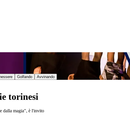
nessere
Golfando
Avvinando
e torinesi
e dalla magia", è l'invito