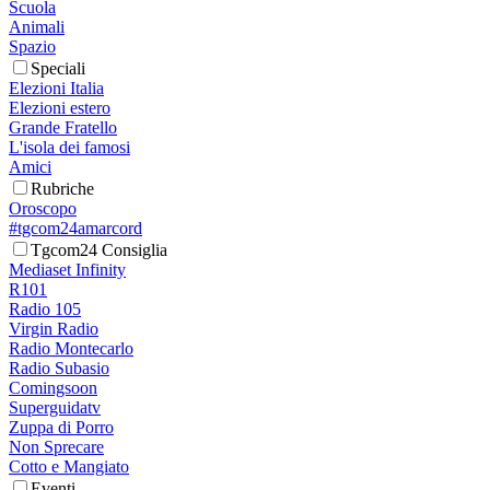
Scuola
Animali
Spazio
Speciali
Elezioni Italia
Elezioni estero
Grande Fratello
L'isola dei famosi
Amici
Rubriche
Oroscopo
#tgcom24amarcord
Tgcom24 Consiglia
Mediaset Infinity
R101
Radio 105
Virgin Radio
Radio Montecarlo
Radio Subasio
Comingsoon
Superguidatv
Zuppa di Porro
Non Sprecare
Cotto e Mangiato
Eventi