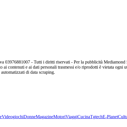
va 03976881007 - Tutti i diritti riservati - Per la pubblicità Mediamon
o ai contenuti e ai dati personali trasmessi e/o riprodotti è vietata ogni 
zi automatizzati di data scraping.
e
Videogiochi
Donne
Magazine
Motori
Viaggi
Cucina
Tgtech
E-Planet
Cult