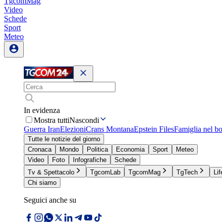
TgcomMag
Video
Schede
Sport
Meteo
In evidenza
Mostra tutti
Nascondi
Guerra Iran
Elezioni
Crans Montana
Epstein Files
Famiglia nel b
Tutte le notizie del giorno
Cronaca
Mondo
Politica
Economia
Sport
Meteo
Video
Foto
Infografiche
Schede
Tv & Spettacolo
TgcomLab
TgcomMag
TgTech
Lif
Chi siamo
Seguici anche su