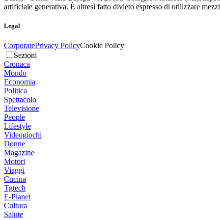
artificiale generativa. È altresì fatto divieto espresso di utilizzare mez
Legal
Corporate
Privacy Policy
Cookie Policy
Sezioni
Cronaca
Mondo
Economia
Politica
Spettacolo
Televisione
People
Lifestyle
Videogiochi
Donne
Magazine
Motori
Viaggi
Cucina
Tgtech
E-Planet
Cultura
Salute