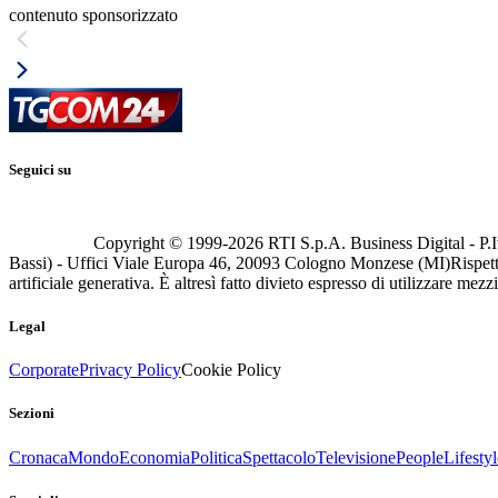
contenuto sponsorizzato
Seguici su
Copyright © 1999-
2026
RTI S.p.A. Business Digital - P.I
Bassi) - Uffici Viale Europa 46, 20093 Cologno Monzese (MI)
Rispett
artificiale generativa. È altresì fatto divieto espresso di utilizzare mez
Legal
Corporate
Privacy Policy
Cookie Policy
Sezioni
Cronaca
Mondo
Economia
Politica
Spettacolo
Televisione
People
Lifestyl