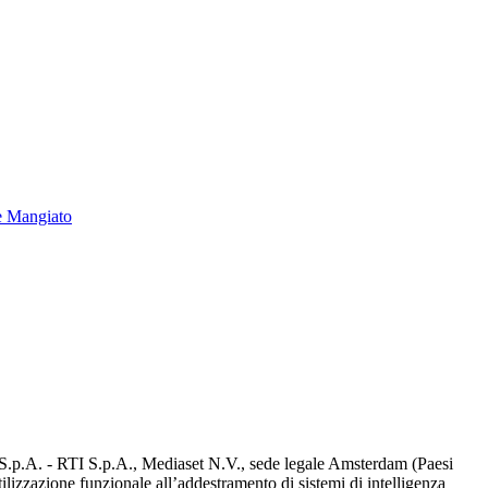
e Mangiato
d S.p.A. - RTI S.p.A., Mediaset N.V., sede legale Amsterdam (Paesi
utilizzazione funzionale all’addestramento di sistemi di intelligenza