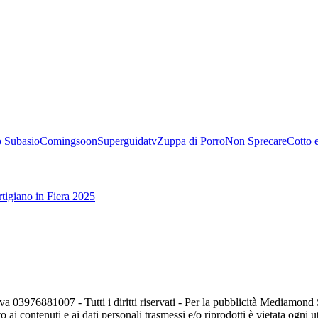
 Subasio
Comingsoon
Superguidatv
Zuppa di Porro
Non Sprecare
Cotto 
tigiano in Fiera 2025
va 03976881007 - Tutti i diritti riservati - Per la pubblicità Mediamon
o ai contenuti e ai dati personali trasmessi e/o riprodotti è vietata ogni 