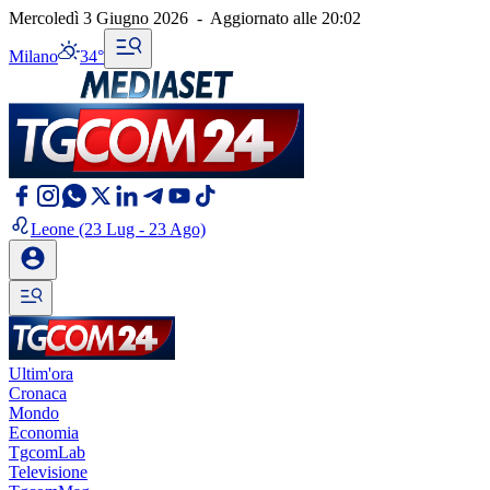
Mercoledì 3 Giugno 2026
-
Aggiornato alle
20:02
Milano
34°
Leone
(23 Lug - 23 Ago)
Ultim'ora
Cronaca
Mondo
Economia
TgcomLab
Televisione