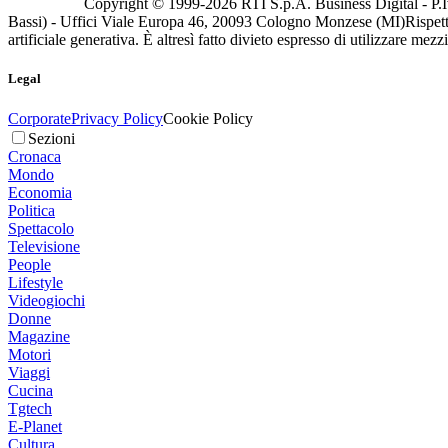
Copyright © 1999-
2026
RTI S.p.A. Business Digital - P.I
Bassi) - Uffici Viale Europa 46, 20093 Cologno Monzese (MI)
Rispett
artificiale generativa. È altresì fatto divieto espresso di utilizzare mez
Legal
Corporate
Privacy Policy
Cookie Policy
Sezioni
Cronaca
Mondo
Economia
Politica
Spettacolo
Televisione
People
Lifestyle
Videogiochi
Donne
Magazine
Motori
Viaggi
Cucina
Tgtech
E-Planet
Cultura