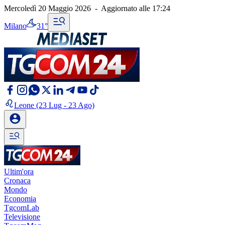
Mercoledì 20 Maggio 2026
-
Aggiornato alle
17:24
Milano
31°
Leone
(23 Lug - 23 Ago)
Ultim'ora
Cronaca
Mondo
Economia
TgcomLab
Televisione