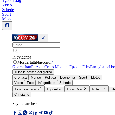
TgcomMag
Video
Schede
Sport
Meteo
In evidenza
Mostra tutti
Nascondi
Guerra Iran
Elezioni
Crans Montana
Epstein Files
Famiglia nel b
Tutte le notizie del giorno
Cronaca
Mondo
Politica
Economia
Sport
Meteo
Video
Foto
Infografiche
Schede
Tv & Spettacolo
TgcomLab
TgcomMag
TgTech
Lif
Chi siamo
Seguici anche su