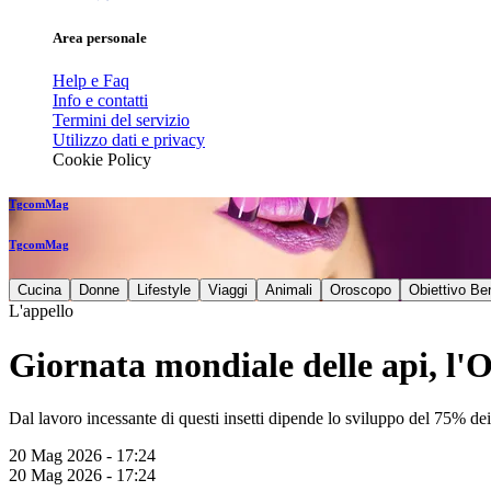
Area personale
Help e Faq
Info e contatti
Termini del servizio
Utilizzo dati e privacy
Cookie Policy
TgcomMag
TgcomMag
Cucina
Donne
Lifestyle
Viaggi
Animali
Oroscopo
Obiettivo Be
L'appello
Giornata mondiale delle api, l'O
Dal lavoro incessante di questi insetti dipende lo sviluppo del 75% dei 
20 Mag 2026 - 17:24
20 Mag 2026 - 17:24