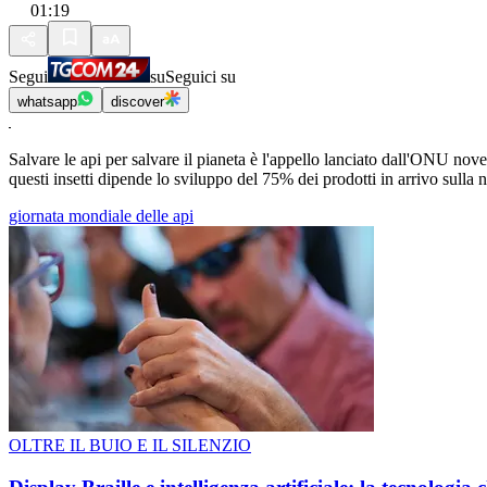
01:19
Segui
su
Seguici su
whatsapp
discover
Salvare le api per salvare il pianeta è l'appello lanciato dall'ONU nov
questi insetti dipende lo sviluppo del 75% dei prodotti in arrivo sulla n
giornata mondiale delle api
OLTRE IL BUIO E IL SILENZIO