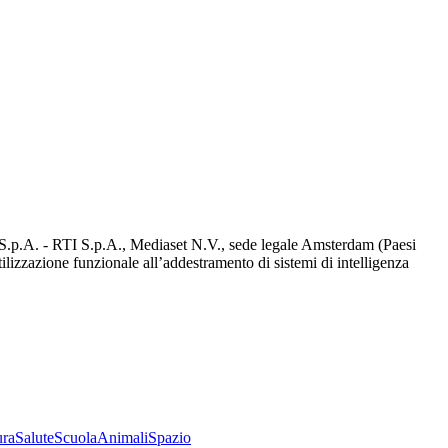
d S.p.A. - RTI S.p.A., Mediaset N.V., sede legale Amsterdam (Paesi
utilizzazione funzionale all’addestramento di sistemi di intelligenza
ura
Salute
Scuola
Animali
Spazio