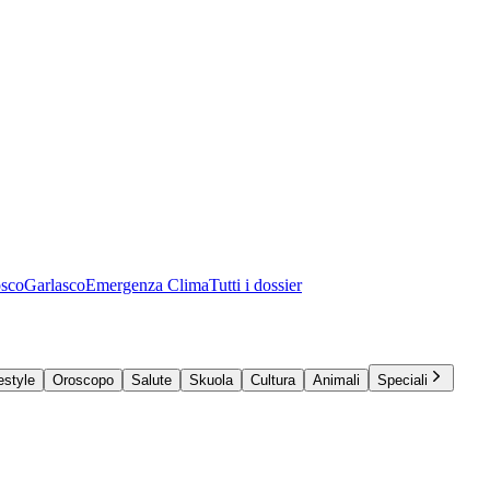
osco
Garlasco
Emergenza Clima
Tutti i dossier
estyle
Oroscopo
Salute
Skuola
Cultura
Animali
Speciali