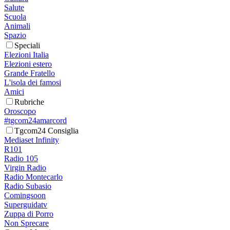
Salute
Scuola
Animali
Spazio
Speciali
Elezioni Italia
Elezioni estero
Grande Fratello
L'isola dei famosi
Amici
Rubriche
Oroscopo
#tgcom24amarcord
Tgcom24 Consiglia
Mediaset Infinity
R101
Radio 105
Virgin Radio
Radio Montecarlo
Radio Subasio
Comingsoon
Superguidatv
Zuppa di Porro
Non Sprecare