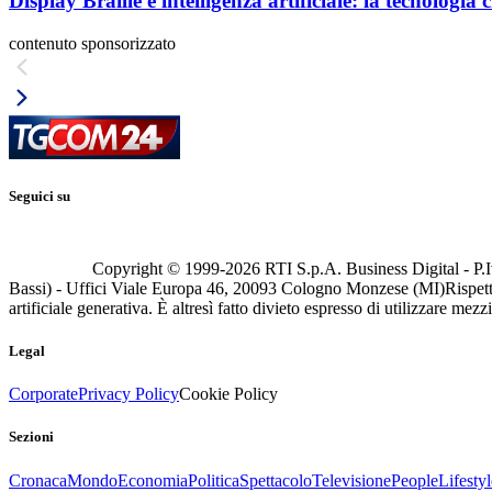
Display Braille e intelligenza artificiale: la tecnologi
contenuto sponsorizzato
Seguici su
Copyright © 1999-
2026
RTI S.p.A. Business Digital - P.I
Bassi) - Uffici Viale Europa 46, 20093 Cologno Monzese (MI)
Rispett
artificiale generativa. È altresì fatto divieto espresso di utilizzare mez
Legal
Corporate
Privacy Policy
Cookie Policy
Sezioni
Cronaca
Mondo
Economia
Politica
Spettacolo
Televisione
People
Lifestyl