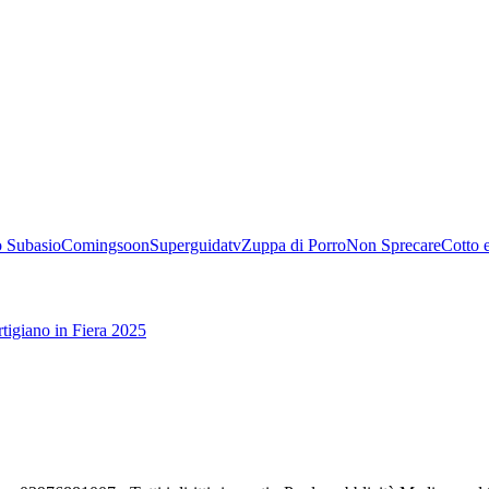
 Subasio
Comingsoon
Superguidatv
Zuppa di Porro
Non Sprecare
Cotto 
tigiano in Fiera 2025