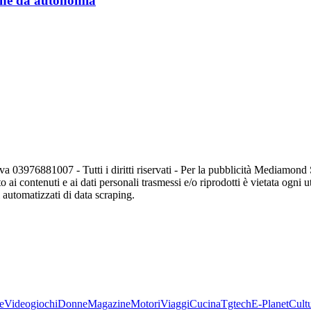
a che dà autonomia
va 03976881007 - Tutti i diritti riservati - Per la pubblicità Mediamon
o ai contenuti e ai dati personali trasmessi e/o riprodotti è vietata ogni 
zi automatizzati di data scraping.
e
Videogiochi
Donne
Magazine
Motori
Viaggi
Cucina
Tgtech
E-Planet
Cult