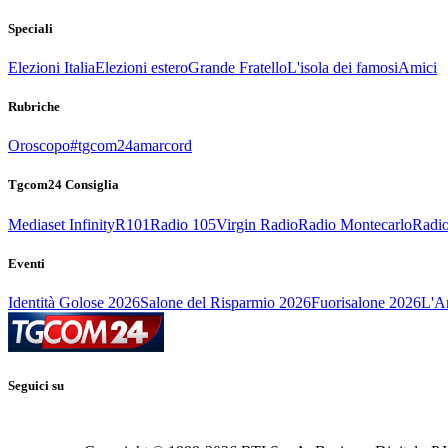
Speciali
Elezioni Italia
Elezioni estero
Grande Fratello
L'isola dei famosi
Amici
Rubriche
Oroscopo
#tgcom24amarcord
Tgcom24 Consiglia
Mediaset Infinity
R101
Radio 105
Virgin Radio
Radio Montecarlo
Radio
Eventi
Identità Golose 2026
Salone del Risparmio 2026
Fuorisalone 2026
L'Ar
Seguici su