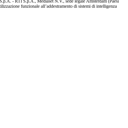
d S.p.A. - RTI S.p.A., Mediaset N.V., sede legale Amsterdam (Paesi
utilizzazione funzionale all’addestramento di sistemi di intelligenza