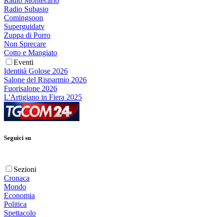
Radio Montecarlo
Radio Subasio
Comingsoon
Superguidatv
Zuppa di Porro
Non Sprecare
Cotto e Mangiato
Eventi
Identità Golose 2026
Salone del Risparmio 2026
Fuorisalone 2026
L'Artigiano in Fiera 2025
Seguici su
Sezioni
Cronaca
Mondo
Economia
Politica
Spettacolo