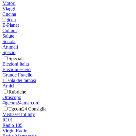
Motori
Viaggi
Cucina
Tgtech
E-Planet
Cultura
Salute
Scuola
Animali
Spazio
Speciali
Elezioni Italia
Elezioni estero
Grande Fratello
L'isola dei famosi
Amici
Rubriche
Oroscopo
#tgcom24amarcord
Tgcom24 Consiglia
Mediaset Infinity
R101
Radio 105
Virgin Radio