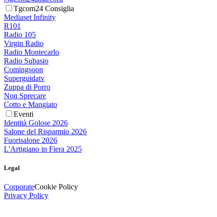
Tgcom24 Consiglia
Mediaset Infinity
R101
Radio 105
Virgin Radio
Radio Montecarlo
Radio Subasio
Comingsoon
Superguidatv
Zuppa di Porro
Non Sprecare
Cotto e Mangiato
Eventi
Identità Golose 2026
Salone del Risparmio 2026
Fuorisalone 2026
L'Artigiano in Fiera 2025
Legal
Corporate
Cookie Policy
Privacy Policy