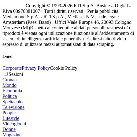
Copyright © 1999-
2026
RTI S.p.A. Business Digital -
P.Iva 03976881007 - Tutti i diritti riservati - Per la pubblicità
Mediamond S.p.A. - RTI S.p.A., Mediaset N.V., sede legale
Amsterdam (Paesi Bassi) - Uffici Viale Europa 46, 20093 Cologno
Monzese (MI)
Rispetto ai contenuti e ai dati personali trasmessi e/o
riprodotti è vietata ogni utilizzazione funzionale all’addestramento di
sistemi di intelligenza artificiale generativa. È altresì fatto divieto
espresso di utilizzare mezzi automatizzati di data scraping.
Legal
Corporate
Privacy Policy
Cookie Policy
Sezioni
Cronaca
Mondo
Economia
Politica
Spettacolo
Televisione
People
Lifestyle
Videogiochi
Donne
Magazine