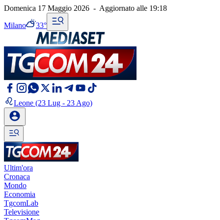
Domenica 17 Maggio 2026
-
Aggiornato alle
19:18
Milano
33°
Leone
(23 Lug - 23 Ago)
Ultim'ora
Cronaca
Mondo
Economia
TgcomLab
Televisione