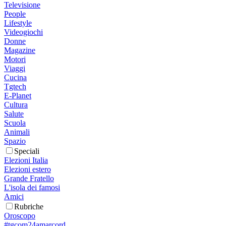
Televisione
People
Lifestyle
Videogiochi
Donne
Magazine
Motori
Viaggi
Cucina
Tgtech
E-Planet
Cultura
Salute
Scuola
Animali
Spazio
Speciali
Elezioni Italia
Elezioni estero
Grande Fratello
L'isola dei famosi
Amici
Rubriche
Oroscopo
#tgcom24amarcord