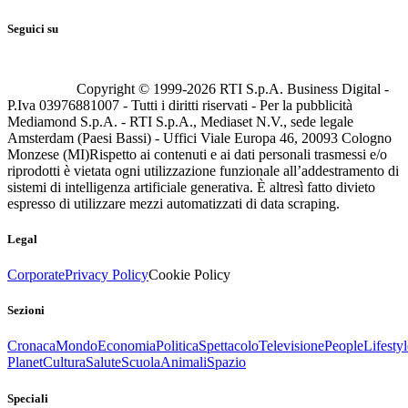
Seguici su
Copyright © 1999-
2026
RTI S.p.A. Business Digital -
P.Iva 03976881007 - Tutti i diritti riservati - Per la pubblicità
Mediamond S.p.A. - RTI S.p.A., Mediaset N.V., sede legale
Amsterdam (Paesi Bassi) - Uffici Viale Europa 46, 20093 Cologno
Monzese (MI)
Rispetto ai contenuti e ai dati personali trasmessi e/o
riprodotti è vietata ogni utilizzazione funzionale all’addestramento di
sistemi di intelligenza artificiale generativa. È altresì fatto divieto
espresso di utilizzare mezzi automatizzati di data scraping.
Legal
Corporate
Privacy Policy
Cookie Policy
Sezioni
Cronaca
Mondo
Economia
Politica
Spettacolo
Televisione
People
Lifestyl
Planet
Cultura
Salute
Scuola
Animali
Spazio
Speciali