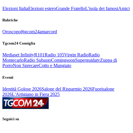
Elezioni Italia
Elezioni estero
Grande Fratello
L'isola dei famosi
Amici
Rubriche
Oroscopo
#tgcom24amarcord
Tgcom24 Consiglia
Mediaset Infinity
R101
Radio 105
Virgin Radio
Radio
Montecarlo
Radio Subasio
Comingsoon
Superguidatv
Zuppa di
Porro
Non Sprecare
Cotto e Mangiato
Eventi
Identità Golose 2026
Salone del Risparmio 2026
Fuorisalone
2026
L'Artigiano in Fiera 2025
Seguici su