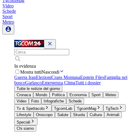
TgcomMag
Video
Schede
Sport
Meteo
In evidenza
Mostra tutti
Nascondi
Guerra Iran
Elezioni
Crans Montana
Epstein Files
Famiglia nel
bosco
Garlasco
Emergenza Clima
Tutti i dossier
Tutte le notizie del giorno
Cronaca
Mondo
Politica
Economia
Sport
Meteo
Video
Foto
Infografiche
Schede
Tv & Spettacolo
TgcomLab
TgcomMag
TgTech
Lifestyle
Oroscopo
Salute
Skuola
Cultura
Animali
Speciali
Chi siamo