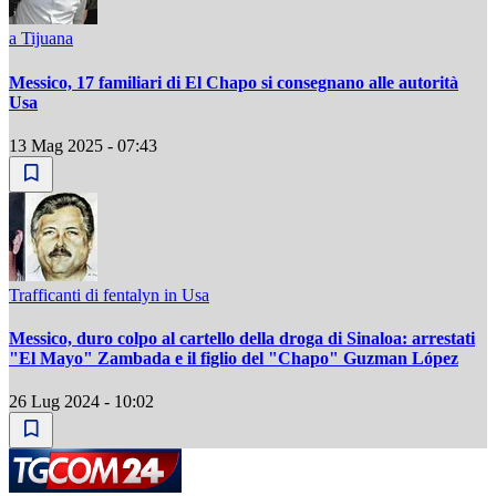
a Tijuana
Messico, 17 familiari di El Chapo si consegnano alle autorità
Usa
13 Mag 2025 - 07:43
Trafficanti di fentalyn in Usa
Messico, duro colpo al cartello della droga di Sinaloa: arrestati
"El Mayo" Zambada e il figlio del "Chapo" Guzman López
26 Lug 2024 - 10:02